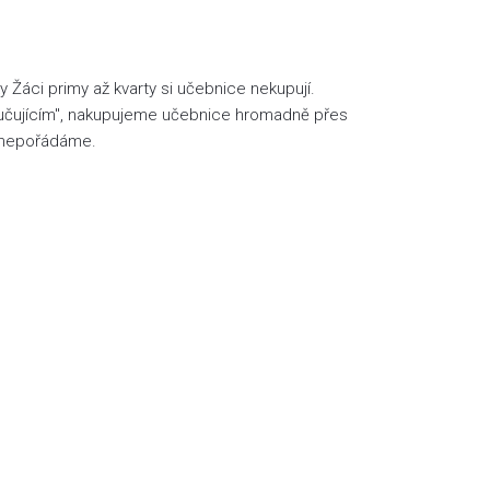
 Žáci primy až kvarty si učebnice nekupují.
yučujícím", nakupujeme učebnice hromadně přes
a nepořádáme.