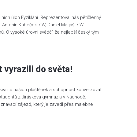
lních úloh Fyziklání. Reprezentoval nás pětičlenný
. Antonín Kubeček 7.W, Daniel Matjaš 7.W
ýmů. O vysoké úrovni svědčí, že nejlepší český tým
vyrazili do světa!
 i kvalitu našich pláštěnek a schopnost konverzovat
a studentů z Jiráskova gymnázia v Náchodě.
poznávací zájezd, který je zavedl přes malebné