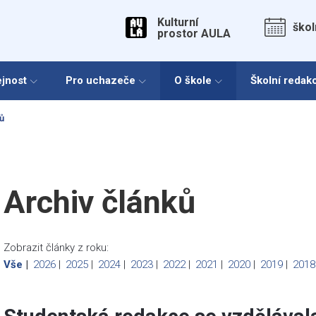
Kulturní
škol
prostor AULA
ejnost
Pro uchazeče
O škole
Školní redak
ů
Archiv
článků
Archiv článků
Zobrazit články z roku:
Vše
2026
2025
2024
2023
2022
2021
2020
2019
201