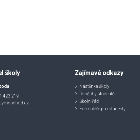
el školy
Zajímavé odkazy
koda
Nástěnka školy
Úspěchy studentů
1 423 219
Školní řád
@gymnachod.cz
Formuláře pro studenty