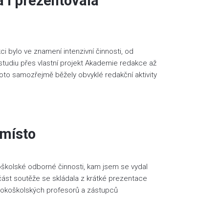
 i prezentovala
i bylo ve znamení intenzivní činnosti, od
studiu přes vlastní projekt Akademie redakce až
oto samozřejmě běžely obvyklé redakční aktivity
 místo
oškolské odborné činnosti, kam jsem se vydal
 část soutěže se skládala z krátké prezentace
ysokoškolských profesorů a zástupců