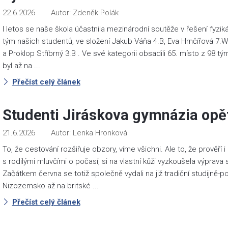
22.6.2026
Zdeněk Polák
I letos se naše škola účastnila mezinárodní soutěže v řešení fyziká
tým našich studentů, ve složení Jakub Váňa 4.B, Eva Hrnčířová 7.W
a Proklop Stříbrný 3.B . Ve své kategorii obsadili 65. místo z 98 t
byl až na ...
Přečíst celý článek
Studenti Jiráskova gymnázia opět 
21.6.2026
Lenka Hronková
To, že cestování rozšiřuje obzory, víme všichni. Ale to, že prověří
s rodilými mluvčími o počasí, si na vlastní kůži vyzkoušela výprav
Začátkem června se totiž společně vydali na již tradiční studijně-
Nizozemsko až na britské ...
Přečíst celý článek