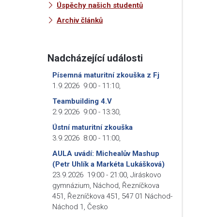
Úspěchy našich studentů
Archiv článků
Nadcházející události
Písemná maturitní zkouška z Fj
1.9.2026
9:00
-
11:10
,
Teambuilding 4.V
2.9.2026
9:00
-
13:30
,
Ústní maturitní zkouška
3.9.2026
8:00
-
11:00
,
AULA uvádí: Michealův Mashup
(Petr Uhlík a Markéta Lukášková)
23.9.2026
19:00
-
21:00
,
Jiráskovo
gymnázium, Náchod, Řezníčkova
451, Řezníčkova 451, 547 01 Náchod-
Náchod 1, Česko