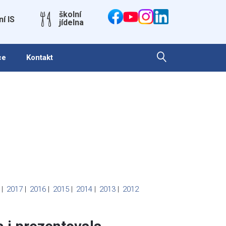
školní
ní IS
jídelna
ce
Kontakt
8
2017
2016
2015
2014
2013
2012