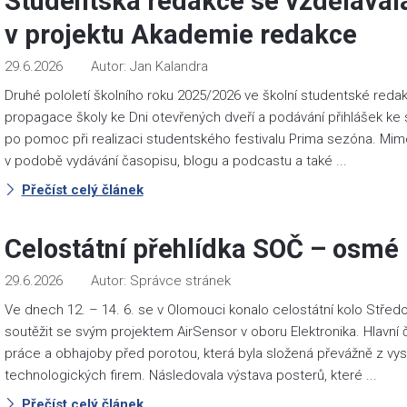
Studentská redakce se vzdělávala
v projektu Akademie redakce
29.6.2026
Jan Kalandra
Druhé pololetí školního roku 2025/2026 ve školní studentské redakc
propagace školy ke Dni otevřených dveří a podávání přihlášek ke 
po pomoc při realizaci studentského festivalu Prima sezóna. Mim
v podobě vydávání časopisu, blogu a podcastu a také ...
Přečíst celý článek
Celostátní přehlídka SOČ – osmé
29.6.2026
Správce stránek
Ve dnech 12. – 14. 6. se v Olomouci konalo celostátní kolo Střed
soutěžit se svým projektem AirSensor v oboru Elektronika. Hlavní
práce a obhajoby před porotou, která byla složená převážně z v
technologických firem. Následovala výstava posterů, které ...
Přečíst celý článek