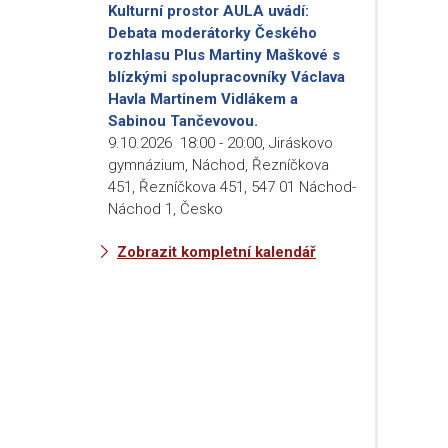
Kulturní prostor AULA uvádí:
Debata moderátorky Českého
rozhlasu Plus Martiny Maškové s
blízkými spolupracovníky Václava
Havla Martinem Vidlákem a
Sabinou Tančevovou.
9.10.2026
18:00
-
20:00
,
Jiráskovo
gymnázium, Náchod, Řezníčkova
451, Řezníčkova 451, 547 01 Náchod-
Náchod 1, Česko
Zobrazit kompletní kalendář