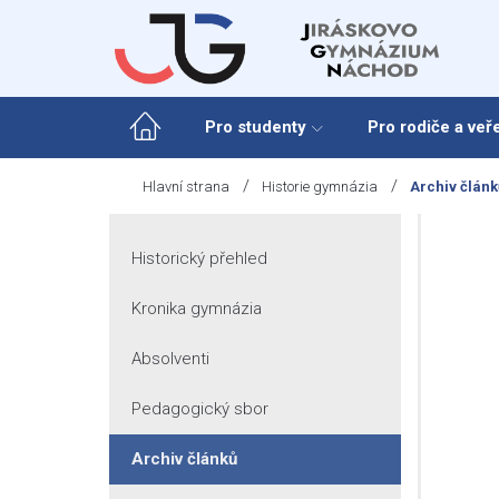
Skip
to
content
Pro studenty
Pro rodiče a veř
/
/
Hlavní strana
Historie gymnázia
Archiv článk
Historický přehled
Kronika gymnázia
Absolventi
Pedagogický sbor
Archiv článků