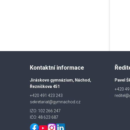
Kontaktní informace
Ředit
Jiráskovo gymnázium, Náchod,
Pavel Š
Řezníčkova 451
+420 49
+420 491 423 243
reditel
sekretariat@gymnachod.cz
IZO: 102 266 247
IČO: 48 623 687