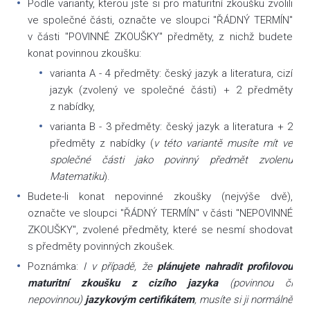
Podle varianty, kterou jste si pro maturitní zkoušku zvolili
ve společné části, označte ve sloupci "ŘÁDNÝ TERMÍN"
v části "POVINNÉ ZKOUŠKY" předměty, z nichž budete
konat povinnou zkoušku:
varianta A - 4 předměty: český jazyk a literatura, cizí
jazyk (zvolený ve společné části) + 2 předměty
z nabídky,
varianta B - 3 předměty: český jazyk a literatura + 2
předměty z nabídky (
v této variantě musíte mít ve
společné části jako povinný předmět zvolenu
Matematiku
).
Budete-li konat nepovinné zkoušky (nejvýše dvě),
označte ve sloupci "ŘÁDNÝ TERMÍN" v části "NEPOVINNÉ
ZKOUŠKY", zvolené předměty, které se nesmí shodovat
s předměty povinných zkoušek.
Poznámka:
I v případě, že
plánujete nahradit profilovou
maturitní zkoušku z cizího jazyka
(povinnou či
nepovinnou)
jazykovým certifikátem
, musíte si ji normálně