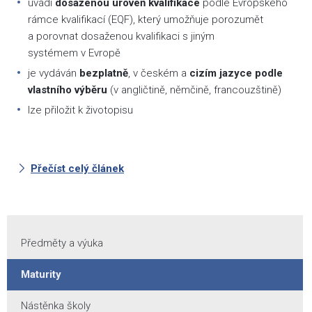
uvádí
dosaženou úroveň kvalifikace
podle Evropského
rámce kvalifikací (EQF), který umožňuje porozumět
a porovnat dosaženou kvalifikaci s jiným
systémem v Evropě
je vydáván
bezplatně
, v českém a
cizím jazyce podle
vlastního výběru
(v angličtině, němčině, francouzštině)
lze přiložit k životopisu
Přečíst celý článek
Předměty a výuka
Maturity
Nástěnka školy