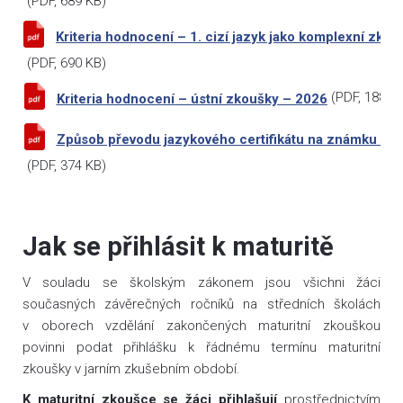
(
PDF
, 689 KB)
Kriteria hodnocení – 1. cizí jazyk jako komplexní zko
(
PDF
, 690 KB)
(
PDF
, 188 K
Kriteria hodnocení – ústní zkoušky – 2026
Způsob převodu jazykového certifikátu na známku – 
(
PDF
, 374 KB)
Jak se přihlásit k maturitě
V souladu se školským zákonem jsou všichni žáci
současných závěrečných ročníků na středních školách
v oborech vzdělání zakončených maturitní zkouškou
povinni podat přihlášku k řádnému termínu maturitní
zkoušky v jarním zkušebním období.
K maturitní zkoušce se žáci přihlašují
prostřednictvím