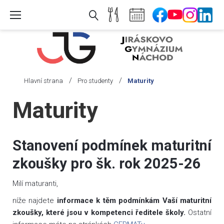
Skip
to
content
/
/
Hlavní strana
Pro studenty
Maturity
Maturity
Maturity
Stanovení podmínek maturitní
zkoušky pro šk. rok 2025-26
Milí maturanti,
níže najdete
informace k těm podmínkám Vaší maturitní
zkoušky, které jsou v kompetenci ředitele školy.
Ostatní