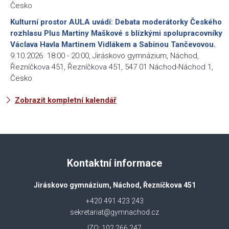
Česko
Kulturní prostor AULA uvádí: Debata moderátorky Českého
rozhlasu Plus Martiny Maškové s blízkými spolupracovníky
Václava Havla Martinem Vidlákem a Sabinou Tančevovou.
9.10.2026
18:00
-
20:00
,
Jiráskovo gymnázium, Náchod,
Řezníčkova 451, Řezníčkova 451, 547 01 Náchod-Náchod 1,
Česko
Zobrazit kompletní kalendář
Kontaktní informace
Jiráskovo gymnázium, Náchod, Řezníčkova 451
+420 491 423 243
sekretariat@gymnachod.cz
IZO: 102 266 247