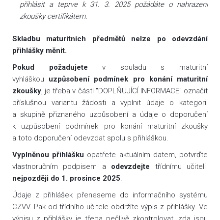
přihlásit a teprve k 31. 3. 2025 požádáte o nahrazení
zkoušky certifikátem.
Skladbu maturitních předmětů nelze po odevzdání
přihlášky měnit.
Pokud požadujete
v souladu s maturitní
vyhláškou
uzpůsobení podmínek pro konání maturitní
zkoušky
, je třeba v části "DOPLŇUJÍCÍ INFORMACE" označit
příslušnou variantu žádosti a vyplnit údaje o kategorii
a skupině přiznaného uzpůsobení a údaje o doporučení
k uzpůsobení podmínek pro konání maturitní zkoušky
a toto doporučení odevzdat spolu s přihláškou.
Vyplněnou přihlášku
opatřete aktuálním datem, potvrďte
vlastnoručním podpisem a
odevzdejte
třídnímu učiteli
nejpozději do 1. prosince 2025
.
Údaje z přihlášek přeneseme do informačního systému
CZVV. Pak od třídního učitele obdržíte výpis z přihlášky. Ve
výpisu z přihlášky je třeba pečlivě zkontrolovat, zda jsou