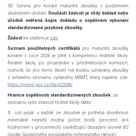
30. června pro konání maturitní zkoušky v podzimním
zkušebním období.
Součástí žádosti je vždy doklad nebo
úředně ověřená kopie dokladu o úspěšném vykonání
standardizované jazykové zkoušky.
Žádost
ke stažení je
zde
.
Seznam použitelných certifikátů
pro maturitní zkoušky
konané v roce 2026 je plně v kompetenci ředitele školy.
Ředitel školy, po projednání v předmětových komisích,
rozhodl, že pro tento školní rok budou uznávány zkoušky
z loňského seznamu vydaného MŠMT, který najdete zde:
https://msmt.gov.cz/file/62338/
.
Hranice úspěšnosti standardizovaných zkoušek
ze
seznamu výše stanovil ředitel školy takto:
cizí jazyk: u každé ze zkoušek je potřeba dosáhnout
minimálně nejnižší možný počet bodů (procent, je-li
hodnocení v procentech) osvědčující dosažení úrovně B2
(podle Společného evropského referenčního rámce),