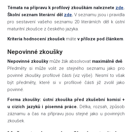
Témata na přípravu k profilový zkouškám naleznete
zde
.
Školní seznam literární děl
zde
.
V seznamu jsou i pravidla
pro sestavení vašeho seznamu 20 literárních děl k ústní
maturitní zkoušce z českého jazyka.
Kriteria hodnocení zkoušek
máte
v příloze pod článkem
.
Nepovinné zkoušky
Nepovinné zkoušky
může žák absolvovat
maximálně dvě
.
Předměty si může volit ze stejného seznamu jako pro
povinné zkoušky profilové části (viz výše). Nesmí to však
být předměty, které si v profilové části již zvolil jako
povinné.
Forma zkoušky: ústní zkouška před zkušební komisí +
u cizích jazyků i písemná práce.
Délka, rozsah, způsob
záznamu a čas na přípravu jsou stejné jako u povinných
zkoušek.