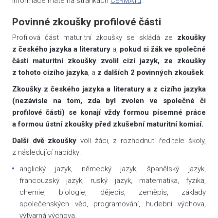
informace máte na stránkách
CERMATu
.
Povinné zkoušky profilové části
Profilová část maturitní zkoušky se skládá ze
zkoušky
z českého jazyka a literatury
a,
pokud si žák ve společné
části maturitní zkoušky zvolil cizí jazyk, ze zkoušky
z tohoto cizího jazyka
, a
z dalších 2 povinných zkoušek
.
Zkoušky z českého jazyka a literatury a z cizího jazyka
(nezávisle na tom, zda byl zvolen ve společné či
profilové části) se konají vždy formou písemné práce
a formou ústní zkoušky před zkušební maturitní komisí.
Další dvě zkoušky
volí žáci, z rozhodnutí ředitele školy,
z následující nabídky:
anglický jazyk, německý jazyk, španělský jazyk,
francouzský jazyk, ruský jazyk, matematika, fyzika,
chemie, biologie, dějepis, zeměpis, základy
společenských věd, programování, hudební výchova,
výtvarná výchova.