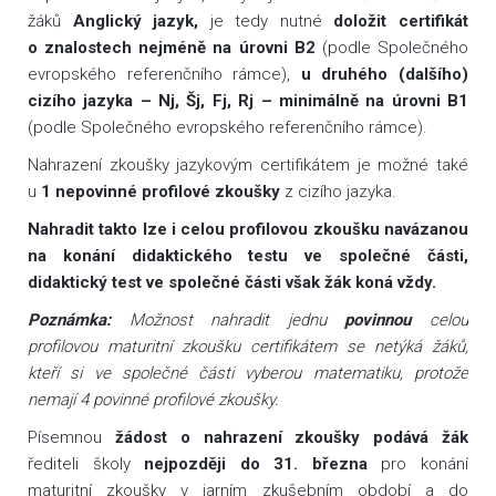
žáků
Anglický jazyk,
je tedy nutné
doložit certifikát
o znalostech nejméně na úrovni B2
(podle Společného
evropského referenčního rámce),
u druhého (dalšího)
cizího jazyka – Nj, Šj, Fj, Rj – minimálně na úrovni B1
(podle Společného evropského referenčního rámce).
Nahrazení zkoušky jazykovým certifikátem je možné také
u
1 nepovinné profilové zkoušky
z cizího jazyka.
Nahradit takto lze i celou profilovou zkoušku navázanou
na konání didaktického testu ve společné části,
didaktický test ve společné části však žák koná vždy.
Poznámka:
Možnost nahradit jednu
povinnou
celou
profilovou maturitní zkoušku certifikátem se netýká žáků,
kteří si ve společné části vyberou matematiku, protože
nemají 4 povinné profilové zkoušky.
Písemnou
žádost o nahrazení zkoušky podává žák
řediteli školy
nejpozději do 31. března
pro konání
maturitní zkoušky v jarním zkušebním období a do