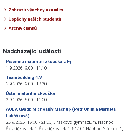
Zobrazit všechny aktuality
Úspěchy našich studentů
Archiv článků
Nadcházející události
Písemná maturitní zkouška z Fj
1.9.2026
9:00
-
11:10
,
Teambuilding 4.V
2.9.2026
9:00
-
13:30
,
Ústní maturitní zkouška
3.9.2026
8:00
-
11:00
,
AULA uvádí: Michealův Mashup (Petr Uhlík a Markéta
Lukášková)
23.9.2026
19:00
-
21:00
,
Jiráskovo gymnázium, Náchod,
Řezníčkova 451, Řezníčkova 451, 547 01 Náchod-Náchod 1,