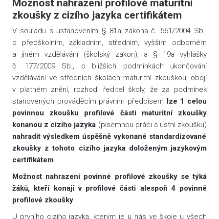
Možnost nahrazení profilové maturitní
zkoušky z cizího jazyka certifikátem
V souladu s ustanovením § 81a zákona č. 561/2004 Sb.,
o předškolním, základním, středním, vyšším odborném
a jiném vzdělávání (školský zákon), a § 19a vyhlášky
č. 177/2009 Sb., o bližších podmínkách ukončování
vzdělávání ve středních školách maturitní zkouškou, obojí
v platném znění, rozhodl ředitel školy, že za podmínek
stanovených prováděcím právním předpisem
lze 1 celou
povinnou zkoušku profilové části maturitní zkoušky
konanou z cizího jazyka
(písemnou práci a ústní zkoušku)
nahradit výsledkem úspěšně vykonané standardizované
zkoušky z tohoto cizího jazyka doloženým jazykovým
certifikátem
.
Možnost nahrazení povinné profilové zkoušky se týká
žáků, kteří konají v profilové části alespoň 4 povinné
profilové zkoušky
.
U prvního cizího jazyka, kterým je u nás ve škole u všech