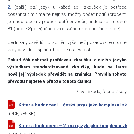
(další) cizí jazyk: u každé ze zkoušek je potřeba
dosáhnout minimálně nejnižší možný počet bodů (procent,
je-li hodnocení v procentech) osvědčující dosažení úrovně
B1 (podle Společného evropského referenčního rámce).
Certifikáty osvědčující splnění vyšší než požadované úrovně
vždy osvědčují splnění hranice úspěšnosti.
Pokud žák nahradí profilovou zkoušku z cizího jazyka
výsledkem standardizované zkoušky, bude se letos
nově její výsledek převádět na známku. Pravidla tohoto
převodu najdete v příloze tohoto článku.
Pavel Škoda, ředitel školy
Kriteria hodnocení – český jazyk jako komplexní zkou
(
PDF
, 786 KB)
Kriteria hodnocení – 2. cizí jazyk jako komplexní zko