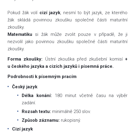
Pokud žák volí
cizí jazyk
, nesmí to být jazyk, ze kterého
žák skládá povinnou zkoušku společné části maturitní
zkoušky.
Matematiku
si žák může zvolit pouze v případě, že ji
nezvolil jako povinnou zkoušku společné části maturitní
zkoušky.
Forma zkoušky:
Ústní zkouška před zkušební komisí
+
u českého jazyka a cizích jazyků i písemná práce.
Podrobnosti k písemným pracím
Český jazyk
Délka konání:
180 minut včetně času na výběr
zadání.
Rozsah textu:
minimálně 250 slov.
Způsob záznamu:
rukopisný.
Cizí jazyk