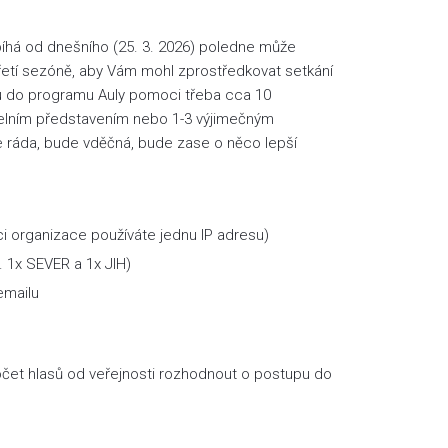
robíhá od dnešního (25. 3. 2026) poledne může
třetí sezóně, aby Vám mohl zprostředkovat setkání
u do programu Auly pomoci třeba cca 10
lním představením nebo 1-3 výjimečným
e ráda, bude vděčná, bude zase o něco lepší
i organizace používáte jednu IP adresu)
 1x SEVER a 1x JIH)
emailu
očet hlasů od veřejnosti rozhodnout o postupu do