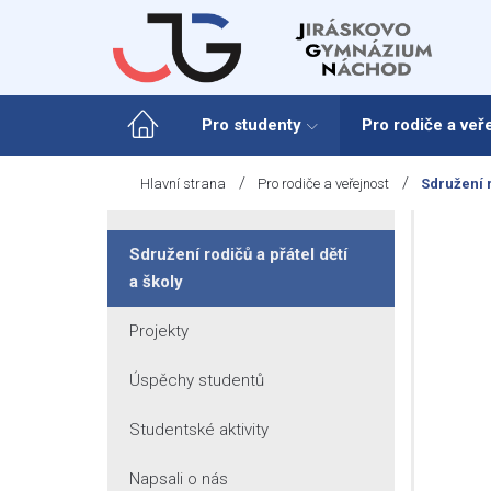
Skip
to
content
Pro studenty
Pro rodiče a veř
/
/
Hlavní strana
Pro rodiče a veřejnost
Sdružení r
Sdružení rodičů a přátel dětí
a školy
Projekty
Úspěchy studentů
Studentské aktivity
Napsali o nás