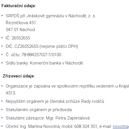
Fakturační údaje:
a
SRPDŠ při Jiráskově gymnáziu v Náchodě, z. s.
školy
Řezníčkova 451
547 01 Náchod
IČ: 26552655
DIČ: CZ26552655 (nejsme plátci DPH)
Č. účtu: 78-8842570217/0100
Sídlo banky: Komerční banka v Náchodě
Zřizovací údaje:
Organizace je zapsána ve spolkovém rejstříku vedeném u Krajsk
4513.
Nejvyšším orgánem je členská schůze Rady rodičů.
Statutárním orgánem je předseda.
Statutární zástupce: Mgr. Petra Zapletalová
Účetní: Ing. Martina Novotná, mobil: 608 324 351, e-mail:
novotn