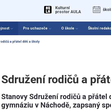
Kulturní
škol
prostor AULA
ejnost
Pro uchazeče
O škole
Školní redak
odičů a přátel dětí a školy
Sdružení
rodičů
Sdružení rodičů a přát
a
přátel
Stanovy Sdružení rodičů a přátel d
gymnáziu v Náchodě, zapsaný sp
dětí