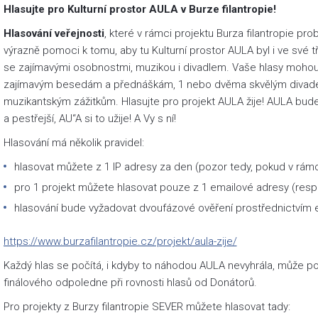
Hlasujte pro Kulturní prostor AULA v Burze filantropie!
Hlasování veřejnosti
, které v rámci projektu Burza filantropie p
výrazně pomoci k tomu, aby tu Kulturní prostor AULA byl i ve své 
se zajímavými osobnostmi, muzikou i divadlem. Vaše hlasy moho
zajímavým besedám a přednáškám, 1 nebo dvěma skvělým divade
muzikantským zážitkům. Hlasujte pro projekt AULA žije! AULA bud
a pestřejší, AU“A si to užije! A Vy s ní!
Hlasování má několik pravidel:
hlasovat můžete z 1 IP adresy za den (pozor tedy, pokud v rámc
pro 1 projekt můžete hlasovat pouze z 1 emailové adresy (resp.
hlasování bude vyžadovat dvoufázové ověření prostřednictvím 
https://www.burzafilantropie.cz/projekt/aula-zije/
Každý hlas se počítá, i kdyby to náhodou AULA nevyhrála, může p
finálového odpoledne při rovnosti hlasů od Donátorů.
Pro projekty z Burzy filantropie SEVER můžete hlasovat tady: