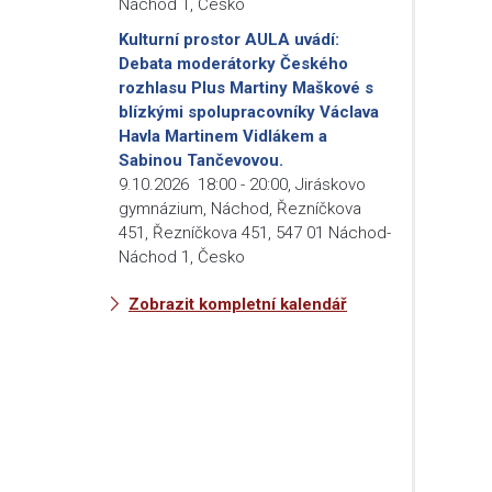
Náchod 1, Česko
Kulturní prostor AULA uvádí:
Debata moderátorky Českého
rozhlasu Plus Martiny Maškové s
blízkými spolupracovníky Václava
Havla Martinem Vidlákem a
Sabinou Tančevovou.
9.10.2026
18:00
-
20:00
,
Jiráskovo
gymnázium, Náchod, Řezníčkova
451, Řezníčkova 451, 547 01 Náchod-
Náchod 1, Česko
Zobrazit kompletní kalendář