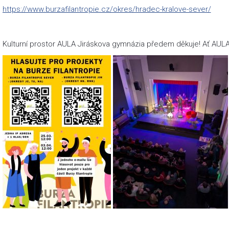
https://www.burzafilantropie.cz/okres/hradec-kralove-sever/
Kulturní prostor AULA Jiráskova gymnázia předem děkuje! Ať AULA 