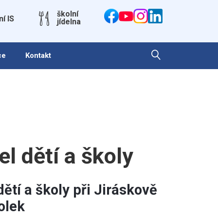
školní
ní IS
jídelna
ce
Kontakt
el dětí a školy
ětí a školy při Jiráskově
olek