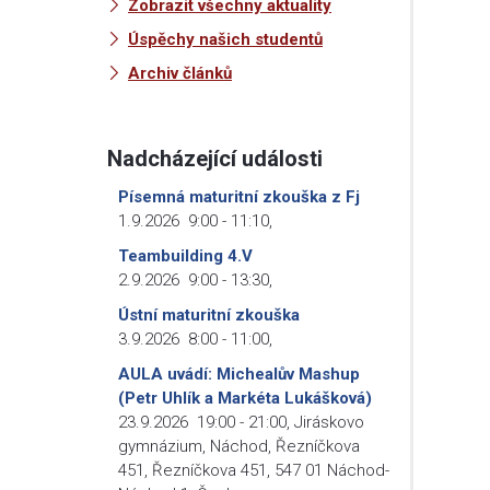
Zobrazit všechny aktuality
Úspěchy našich studentů
Archiv článků
Nadcházející události
Písemná maturitní zkouška z Fj
1.9.2026
9:00
-
11:10
,
Teambuilding 4.V
2.9.2026
9:00
-
13:30
,
Ústní maturitní zkouška
3.9.2026
8:00
-
11:00
,
AULA uvádí: Michealův Mashup
(Petr Uhlík a Markéta Lukášková)
23.9.2026
19:00
-
21:00
,
Jiráskovo
gymnázium, Náchod, Řezníčkova
451, Řezníčkova 451, 547 01 Náchod-