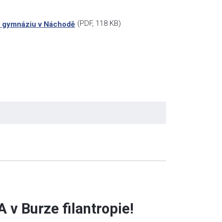
(
PDF
, 118 KB)
ově gymnáziu v Náchodě
 v Burze filantropie!