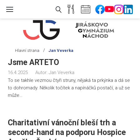
Skip
to
content
/
Hlavní strana
Jan Veverka
Autor:
Jsme ARTETO
Jan
16.4.2025
Autor:
Jan Veverka
Veverka
To se takhle vezmou čtyři struny, nějaká ta prkýnka a dá se
to dohromady. Několik točítek a napínáčků postačí, a už se
může…
Charitativní vánoční bleší trh a
second-hand na podporu Hospice