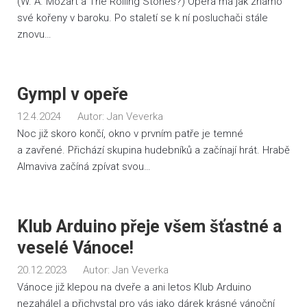
(W. A. Mozart a The Rolling Stones?) Opera má jak známo
své kořeny v baroku. Po staletí se k ní posluchači stále
znovu…
Gympl v opeře
12.4.2024
Autor:
Jan Veverka
Noc již skoro končí, okno v prvním patře je temné
a zavřené. Přichází skupina hudebníků a začínají hrát. Hrabě
Almaviva začíná zpívat svou…
Klub Arduino přeje všem šťastné a
veselé Vánoce!
20.12.2023
Autor:
Jan Veverka
Vánoce již klepou na dveře a ani letos Klub Arduino
nezahálel a přichystal pro vás jako dárek krásné vánoční