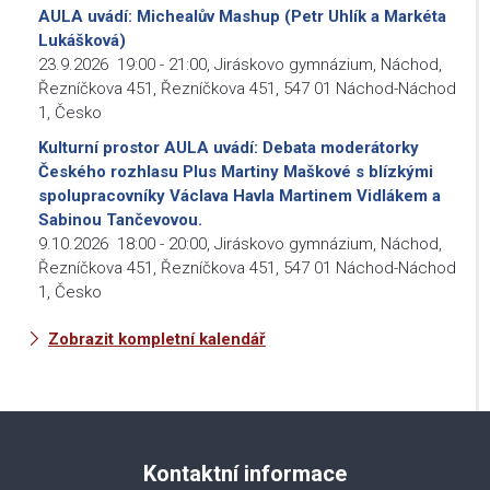
AULA uvádí: Michealův Mashup (Petr Uhlík a Markéta
Lukášková)
23.9.2026
19:00
-
21:00
,
Jiráskovo gymnázium, Náchod,
Řezníčkova 451, Řezníčkova 451, 547 01 Náchod-Náchod
1, Česko
Kulturní prostor AULA uvádí: Debata moderátorky
Českého rozhlasu Plus Martiny Maškové s blízkými
spolupracovníky Václava Havla Martinem Vidlákem a
Sabinou Tančevovou.
9.10.2026
18:00
-
20:00
,
Jiráskovo gymnázium, Náchod,
Řezníčkova 451, Řezníčkova 451, 547 01 Náchod-Náchod
1, Česko
Zobrazit kompletní kalendář
Kontaktní informace