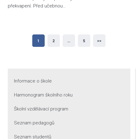
překvapení. Před učebnou…
Stránkování
1
2
…
5
>>
příspěvků
Informace o škole
Harmonogram školního roku
Školní vzdělávací program
Seznam pedagogů
Seznam studentů