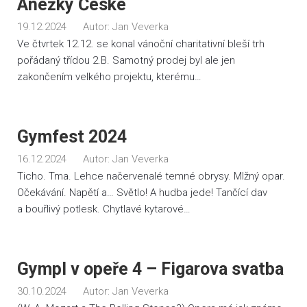
Anežky České
19.12.2024
Autor:
Jan Veverka
Ve čtvrtek 12.12. se konal vánoční charitativní bleší trh
pořádaný třídou 2.B. Samotný prodej byl ale jen
zakončením velkého projektu, kterému…
Gymfest 2024
16.12.2024
Autor:
Jan Veverka
Ticho. Tma. Lehce načervenalé temné obrysy. Mlžný opar.
Očekávání. Napětí a… Světlo! A hudba jede! Tančící dav
a bouřlivý potlesk. Chytlavé kytarové…
Gympl v opeře 4 – Figarova svatba
30.10.2024
Autor:
Jan Veverka