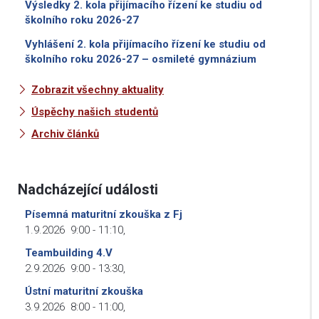
Výsledky 2. kola přijímacího řízení ke studiu od
školního roku 2026-27
Vyhlášení 2. kola přijímacího řízení ke studiu od
školního roku 2026-27 – osmileté gymnázium
Zobrazit všechny aktuality
Úspěchy našich studentů
Archiv článků
Nadcházející události
Písemná maturitní zkouška z Fj
1.9.2026
9:00
-
11:10
,
Teambuilding 4.V
2.9.2026
9:00
-
13:30
,
Ústní maturitní zkouška
3.9.2026
8:00
-
11:00
,