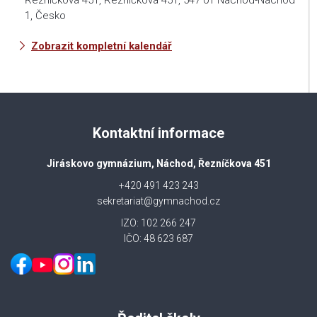
Řezníčkova 451, Řezníčkova 451, 547 01 Náchod-Náchod
1, Česko
Zobrazit kompletní kalendář
Kontaktní informace
Jiráskovo gymnázium, Náchod, Řezníčkova 451
+420 491 423 243
sekretariat@gymnachod.cz
IZO: 102 266 247
IČO: 48 623 687