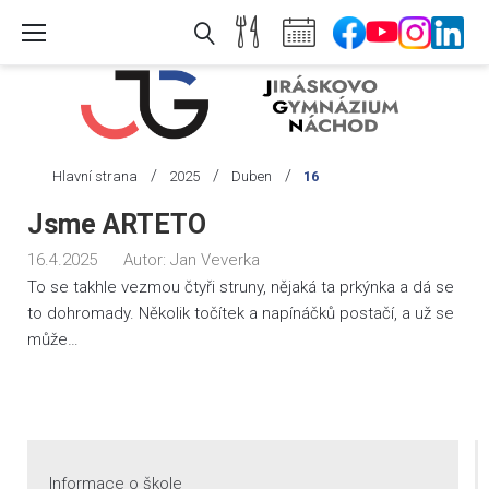
Skip
to
content
/
/
/
Hlavní strana
2025
Duben
16
Den:
Jsme ARTETO
16.
16.4.2025
Autor:
Jan Veverka
4.
To se takhle vezmou čtyři struny, nějaká ta prkýnka a dá se
2025
to dohromady. Několik točítek a napínáčků postačí, a už se
může…
Informace o škole