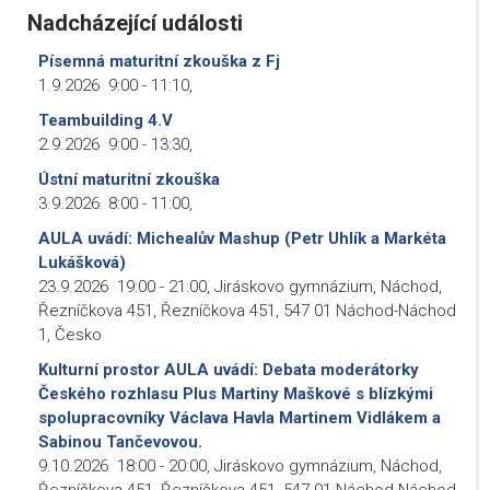
Nadcházející události
Písemná maturitní zkouška z Fj
1.9.2026
9:00
-
11:10
,
Teambuilding 4.V
2.9.2026
9:00
-
13:30
,
Ústní maturitní zkouška
3.9.2026
8:00
-
11:00
,
AULA uvádí: Michealův Mashup (Petr Uhlík a Markéta
Lukášková)
23.9.2026
19:00
-
21:00
,
Jiráskovo gymnázium, Náchod,
Řezníčkova 451, Řezníčkova 451, 547 01 Náchod-Náchod
1, Česko
Kulturní prostor AULA uvádí: Debata moderátorky
Českého rozhlasu Plus Martiny Maškové s blízkými
spolupracovníky Václava Havla Martinem Vidlákem a
Sabinou Tančevovou.
9.10.2026
18:00
-
20:00
,
Jiráskovo gymnázium, Náchod,