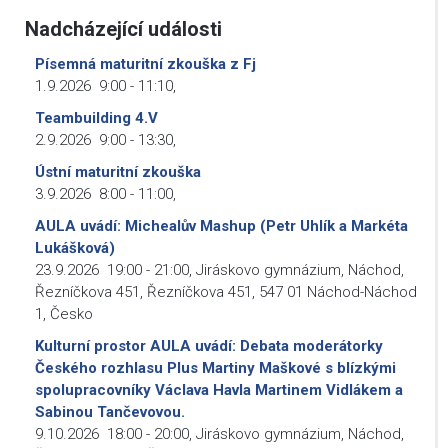
Nadcházející události
Písemná maturitní zkouška z Fj
1.9.2026
9:00
-
11:10
,
Teambuilding 4.V
2.9.2026
9:00
-
13:30
,
Ústní maturitní zkouška
3.9.2026
8:00
-
11:00
,
AULA uvádí: Michealův Mashup (Petr Uhlík a Markéta
Lukášková)
23.9.2026
19:00
-
21:00
,
Jiráskovo gymnázium, Náchod,
Řezníčkova 451, Řezníčkova 451, 547 01 Náchod-Náchod
1, Česko
Kulturní prostor AULA uvádí: Debata moderátorky
Českého rozhlasu Plus Martiny Maškové s blízkými
spolupracovníky Václava Havla Martinem Vidlákem a
Sabinou Tančevovou.
9.10.2026
18:00
-
20:00
,
Jiráskovo gymnázium, Náchod,