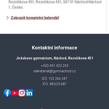
Řezníčkova 451, Řezníčkova 451, 547 01 Náchod-Náchod
1, Česko
Zobrazit kompletní kalendář
Kontaktní informace
Jiráskovo gymnázium, Náchod, Řezníčkova 451
+420 491 423 243
sekretariat@gymnachod.cz
IZO: 102 266 247
IČO: 48 623 687