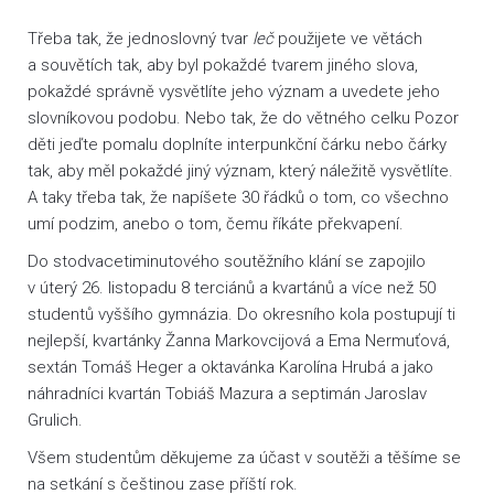
Třeba tak, že jednoslovný tvar
leč
použijete ve větách
a souvětích tak, aby byl pokaždé tvarem jiného slova,
pokaždé správně vysvětlíte jeho význam a uvedete jeho
slovníkovou podobu. Nebo tak, že do větného celku Pozor
děti jeďte pomalu doplníte interpunkční čárku nebo čárky
tak, aby měl pokaždé jiný význam, který náležitě vysvětlíte.
A taky třeba tak, že napíšete 30 řádků o tom, co všechno
umí podzim, anebo o tom, čemu říkáte překvapení.
Do stodvacetiminutového soutěžního klání se zapojilo
v úterý 26. listopadu 8 terciánů a kvartánů a více než 50
studentů vyššího gymnázia. Do okresního kola postupují ti
nejlepší, kvartánky Žanna Markovcijová a Ema Nermuťová,
sextán Tomáš Heger a oktavánka Karolína Hrubá a jako
náhradníci kvartán Tobiáš Mazura a septimán Jaroslav
Grulich.
Všem studentům děkujeme za účast v soutěži a těšíme se
na setkání s češtinou zase příští rok.