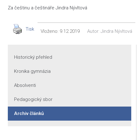
Za češtinu a češtináře Jindra Nývltová
Tisk
Vloženo:
9.12.2019
Autor:
Jindra Nývltová
Historický přehled
Kronika gymnázia
Absolventi
Pedagogický sbor
Archiv článků