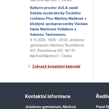
Kulturní prostor AULA uvádí:
Debata moderátorky Českého
rozhlasu Plus Martiny Maškové s
blízkými spolupracovníky Václava
Havla Martinem Vidlákem a
Sabinou Tančevovou.
9.10.2026
18:00
-
20:00
,
Jiráskovo
gymnázium, Náchod, Řezníčkova
451, Řezníčkova 451, 547 01
Náchod-Náchod 1, Česko
Zobrazit kompletní kalendář
Kontaktní informace
Ředit
Jiráskovo gymnázium, Náchod,
Pavel Š