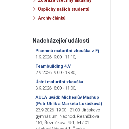
Zobrazit všechny aktuality
Úspěchy našich studentů
Archiv článků
Nadcházející události
Písemná maturitní zkouška z Fj
1.9.2026
9:00
-
11:10
,
Teambuilding 4.V
2.9.2026
9:00
-
13:30
,
Ústní maturitní zkouška
3.9.2026
8:00
-
11:00
,
AULA uvádí: Michealův Mashup
(Petr Uhlík a Markéta Lukášková)
23.9.2026
19:00
-
21:00
,
Jiráskovo
gymnázium, Náchod, Řezníčkova
451, Řezníčkova 451, 547 01
Náchod-Náchod 1, Česko