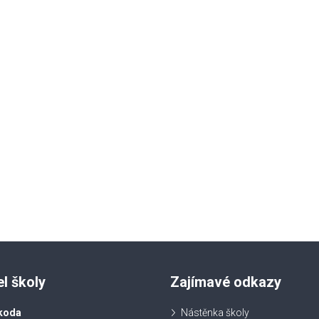
el školy
Zajímavé odkazy
koda
Nástěnka školy