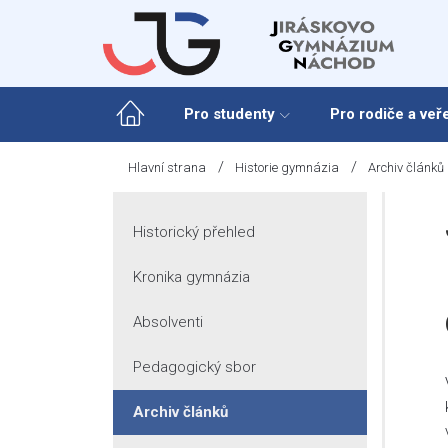
Skip
to
content
Pro studenty
Pro rodiče a veř
/
/
Hlavní strana
Historie gymnázia
Archiv článků
Historický přehled
Kronika gymnázia
Absolventi
Pedagogický sbor
Archiv článků