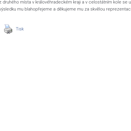
z druhého místa v královéhradeckém kraji a v celostátním kole se 
výsledku mu blahopřejeme a děkujeme mu za skvělou reprezentaci 
Tisk