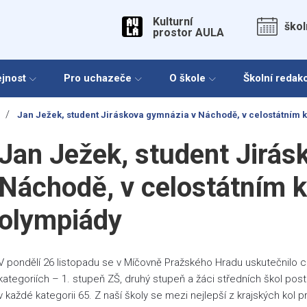
Kulturní
škol
prostor AULA
ejnost
Pro uchazeče
O škole
Školní redak
/
Jan Ježek, student Jiráskova gymnázia v Náchodě, v celostátním 
Jan Ježek, student Jirás
Náchodě, v celostátním k
olympiády
V pondělí 26 listopadu se v Míčovně Pražského Hradu uskutečnilo c
kategoriích – 1. stupeň ZŠ, druhý stupeň a žáci středních škol pos
v každé kategorii 65. Z naší školy se mezi nejlepší z krajských kol 