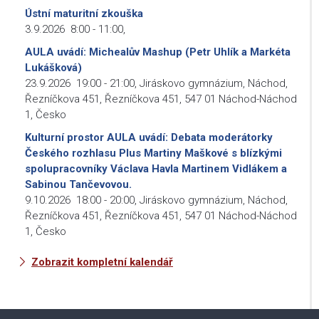
Ústní maturitní zkouška
3.9.2026
8:00
-
11:00
,
AULA uvádí: Michealův Mashup (Petr Uhlík a Markéta
Lukášková)
23.9.2026
19:00
-
21:00
,
Jiráskovo gymnázium, Náchod,
Řezníčkova 451, Řezníčkova 451, 547 01 Náchod-Náchod
1, Česko
Kulturní prostor AULA uvádí: Debata moderátorky
Českého rozhlasu Plus Martiny Maškové s blízkými
spolupracovníky Václava Havla Martinem Vidlákem a
Sabinou Tančevovou.
9.10.2026
18:00
-
20:00
,
Jiráskovo gymnázium, Náchod,
Řezníčkova 451, Řezníčkova 451, 547 01 Náchod-Náchod
1, Česko
Zobrazit kompletní kalendář