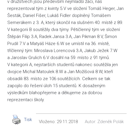
v družstvech jsou především nejmladší žáci, nás
reprezentoval tým z kvinty 5.V ve složení Tomáš Heger, Jan
Šesták, Daniel Fišer, Lukáš Fidler doplněný Tomášem
Semerákem z 3. A, který skončil na slušném 40. místě z 89.
V kategorii B soutěžily dva týmy. Pětičlenný tým ve složení
Štěpán Filip 3.A, Radek Jansa 3.A, Jan Pikman 8.V, Šimon
Prudil 7.V a Matyáš Háze 6.W se umístil na 36. místě,
tříčlenný tým: Miroslava Lorencová 3.A, Jakub Ježek 7.W
a Jaroslav Grulich 6.V dosáhl na 59. místo z 91 týmů.
V kategorii A, nejstarších studentů nakonec soutěžila jen
dvojice Michal Matoulek 8.W a Jan Možíšová 8.W, kteří
obsadili 83. místo ze 106 soutěžících. Celkem se tak
zapojilo do řešení úloh 15 studentů. K dosaženým
výsledkům blahopřejeme a děkujeme za dobrou
reprezentaci školy.
Tisk
Vloženo:
29.11.2018
Autor:
Zdeněk Polák