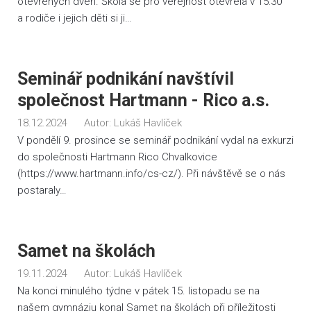
otevřených dveří. Škola se pro veřejnost otevřela v 15:30
a rodiče i jejich děti si ji…
Seminář podnikání navštívil
společnost Hartmann - Rico a.s.
18.12.2024
Autor:
Lukáš Havlíček
V pondělí 9. prosince se seminář podnikání vydal na exkurzi
do společnosti Hartmann Rico Chvalkovice
(https://www.hartmann.info/cs-cz/). Při návštěvě se o nás
postaraly…
Samet na školách
19.11.2024
Autor:
Lukáš Havlíček
Na konci minulého týdne v pátek 15. listopadu se na
našem gymnáziu konal Samet na školách při příležitosti