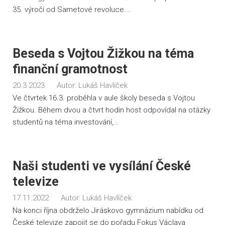
35. výročí od Sametové revoluce.…
Beseda s Vojtou Žižkou na téma
finanční gramotnost
20.3.2023
Autor:
Lukáš Havlíček
Ve čtvrtek 16.3. proběhla v aule školy beseda s Vojtou
Žižkou. Během dvou a čtvrt hodin host odpovídal na otázky
studentů na téma investování,…
Naši studenti ve vysílání České
televize
17.11.2022
Autor:
Lukáš Havlíček
Na konci října obdrželo Jiráskovo gymnázium nabídku od
České televize zapojit se do pořadu Fokus Václava