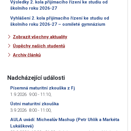
Výsledky 2. kola přijímacího řízení ke studiu od
školního roku 2026-27
Vyhlášení 2. kola přijímacího řízení ke studiu od
školního roku 2026-27 – osmileté gymnázium
Zobrazit všechny aktuality
Úspěchy našich studentů
Archiv článků
Nadcházející události
Písemná maturitní zkouška z Fj
1.9.2026
9:00
-
11:10
,
Ústní maturitní zkouška
3.9.2026
8:00
-
11:00
,
AULA uvádí: Michealův Mashup (Petr Uhlík a Markéta
Lukášková)