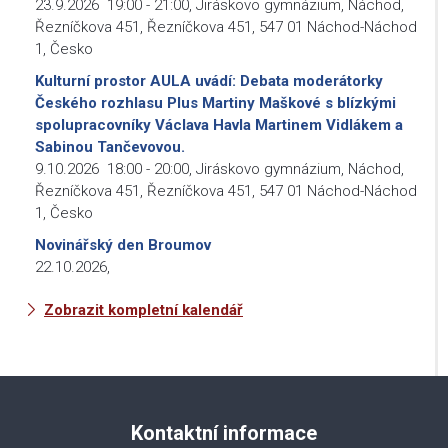
23.9.2026
19:00
-
21:00
,
Jiráskovo gymnázium, Náchod,
Řezníčkova 451, Řezníčkova 451, 547 01 Náchod-Náchod
1, Česko
Kulturní prostor AULA uvádí: Debata moderátorky
Českého rozhlasu Plus Martiny Maškové s blízkými
spolupracovníky Václava Havla Martinem Vidlákem a
Sabinou Tančevovou.
9.10.2026
18:00
-
20:00
,
Jiráskovo gymnázium, Náchod,
Řezníčkova 451, Řezníčkova 451, 547 01 Náchod-Náchod
1, Česko
Novinářský den Broumov
22.10.2026
,
Zobrazit kompletní kalendář
Kontaktní informace