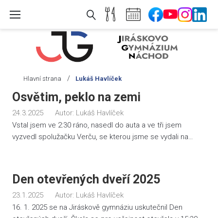
Skip
to
content
/
Hlavní strana
Lukáš Havlíček
Autor:
Osvětim, peklo na zemi
Lukáš
24.3.2025
Autor:
Lukáš Havlíček
Havlíček
Vstal jsem ve 2:30 ráno, nasedl do auta a ve tři jsem
vyzvedl spolužačku Verču, se kterou jsme se vydali na…
Den otevřených dveří 2025
23.1.2025
Autor:
Lukáš Havlíček
16. 1. 2025 se na Jiráskově gymnáziu uskutečnil Den