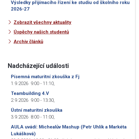
Výsledky přijímacího řízení ke studiu od školního roku
2026-27
Zobrazit všechny aktuality
Úspěchy našich studentů
Archiv článků
Nadcházející události
Písemná maturitní zkouška z Fj
1.9.2026
9:00
-
11:10
,
Teambuilding 4.V
2.9.2026
9:00
-
13:30
,
Ústní maturitní zkouška
3.9.2026
8:00
-
11:00
,
AULA uvádí: Michealův Mashup (Petr Uhlík a Markéta
Lukášková)