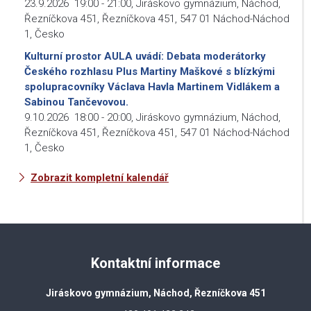
23.9.2026
19:00
-
21:00
,
Jiráskovo gymnázium, Náchod,
Řezníčkova 451, Řezníčkova 451, 547 01 Náchod-Náchod
1, Česko
Kulturní prostor AULA uvádí: Debata moderátorky
Českého rozhlasu Plus Martiny Maškové s blízkými
spolupracovníky Václava Havla Martinem Vidlákem a
Sabinou Tančevovou.
9.10.2026
18:00
-
20:00
,
Jiráskovo gymnázium, Náchod,
Řezníčkova 451, Řezníčkova 451, 547 01 Náchod-Náchod
1, Česko
Zobrazit kompletní kalendář
Kontaktní informace
Jiráskovo gymnázium, Náchod, Řezníčkova 451