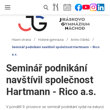
Skip
to
content
/
/
/
Hlavní strana
Historie gymnázia
Archiv článků
Seminář podnikání navštívil společnost Hartmann – Rico
a.s.
Seminář podnikání
navštívil společnost
Hartmann - Rico a.s.
V pondělí 9. prosince se seminář podnikání vydal na exkurzi