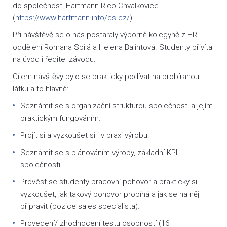
do společnosti Hartmann Rico Chvalkovice
(
https://www.hartmann.info/cs-cz/
).
Při návštěvě se o nás postaraly výborně kolegyně z HR
oddělení Romana Spilá a Helena Balintová. Studenty přivítal
na úvod i ředitel závodu.
Cílem návštěvy bylo se prakticky podívat na probíranou
látku a to hlavně:
Seznámit se s organizační strukturou společnosti a jejím
praktickým fungováním.
Projít si a vyzkoušet si i v praxi výrobu.
Seznámit se s plánováním výroby, základní KPI
společnosti.
Provést se studenty pracovní pohovor a prakticky si
vyzkoušet, jak takový pohovor probíhá a jak se na něj
připravit (pozice sales specialista).
Provedení/ zhodnocení testu osobností (16