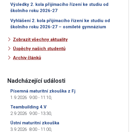
Výsledky 2. kola přijímacího řízení ke studiu od
školního roku 2026-27
Vyhlášení 2. kola přijímacího řízení ke studiu od
školního roku 2026-27 – osmileté gymnázium
Zobrazit všechny aktuality
Úspěchy našich studentů
Archiv článků
Nadcházející události
Písemná maturitní zkouška z Fj
1.9.2026
9:00
-
11:10
,
Teambuilding 4.V
2.9.2026
9:00
-
13:30
,
Ústní maturitní zkouška
3.9.2026
8:00
-
11:00
,