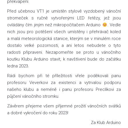
překvapení.
Před učebnou VT1 je umístěn stylově vyzdobený vánoční
stromeček s ručně vytvořenými LED řetězy, jež jsou
ovládány čím jiným než mikropočítačem Arduino
. Vedle
nich jsou pro potěšení všech umístěny i přehrávač koled
a malá meteorologická stanice, kterým se v minulém roce
dostalo velké pozornosti, a ani letos nebudete o tyto
radosti připraveni. Nezapomeňte se proto u vánočního
koutku Klubu Arduino stavit, k navštívení bude do začátku
ledna 2023.
Rádi bychom při té příležitosti vřele poděkovali panu
profesoru Veverkovi za existenci a vytrvalou podporu
našeho klubu a neméně i panu profesoru Preclíkovi za
půjčení vánočního stromku.
Závěrem přejeme všem příjemné prožití vánočních svátků
a dobré vykročení do roku 2023!
Za Klub Arduino