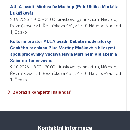
AULA uvádí: Michealův Mashup (Petr Uhlík a Markéta
Lukášková)
23.9.2026
19:00
-
21:00
,
Jiráskovo gymnázium, Náchod,
Řezníčkova 451, Řezníčkova 451, 547 01 Náchod-Náchod
1, Česko
Kulturní prostor AULA uvádí: Debata moderátorky
Českého rozhlasu Plus Martiny Maškové s blízkými
spolupracovníky Václava Havla Martinem Vidlákem a
Sabinou Tančevovou.
9.10.2026
18:00
-
20:00
,
Jiráskovo gymnázium, Náchod,
Řezníčkova 451, Řezníčkova 451, 547 01 Náchod-Náchod
1, Česko
Zobrazit kompletní kalendář
Kontaktní informace