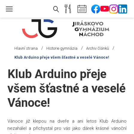
Skip
to
content
/
/
/
Hlavní strana
Historie gymnázia
Archiv článků
Klub Arduino přeje všem šťastné a veselé Vánoce!
Klub Arduino přeje
všem šťastné a veselé
Vánoce!
Vánoce již klepou na dveře a ani letos Klub Arduino
nezahálel a přichystal pro vás jako dárek krásné vánoční