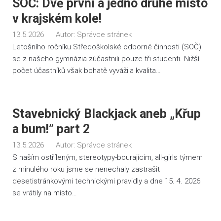
SOČ: Dvě první a jedno druhé místo
v krajském kole!
13.5.2026
Autor:
Správce stránek
Letošního ročníku Středoškolské odborné činnosti (SOČ)
se z našeho gymnázia zúčastnili pouze tři studenti. Nižší
počet účastníků však bohatě vyvážila kvalita…
Stavebnický Blackjack aneb „Křup
a bum!” part 2
13.5.2026
Autor:
Správce stránek
S naším ostříleným, stereotypy-bourajícím, all-girls týmem
z minulého roku jsme se nenechaly zastrašit
desetistránkovými technickými pravidly a dne 15. 4. 2026
se vrátily na místo…