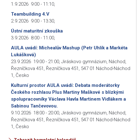
1.9.2026
9:00
-
11:10
,
Teambuilding 4.V
2.9.2026
9:00
-
13:30
,
Ústní maturitní zkouška
3.9.2026
8:00
-
11:00
,
AULA uvádí: Michealův Mashup (Petr Uhlík a Markéta
Lukášková)
23.9.2026
19:00
-
21:00
,
Jiráskovo gymnázium, Náchod,
Řezníčkova 451, Řezníčkova 451, 547 01 Náchod-Náchod
1, Česko
Kulturní prostor AULA uvádí: Debata moderátorky
Českého rozhlasu Plus Martiny Maškové s blízkými
spolupracovníky Václava Havla Martinem Vidlákem a
Sabinou Tančevovou.
9.10.2026
18:00
-
20:00
,
Jiráskovo gymnázium, Náchod,
Řezníčkova 451, Řezníčkova 451, 547 01 Náchod-Náchod
1, Česko