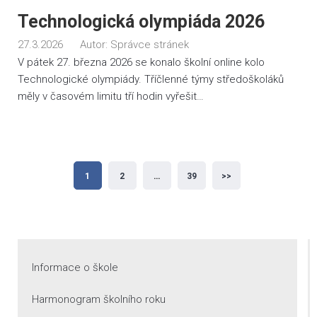
Technologická olympiáda 2026
27.3.2026
Autor:
Správce stránek
V pátek 27. března 2026 se konalo školní online kolo
Technologické olympiády. Tříčlenné týmy středoškoláků
měly v časovém limitu tří hodin vyřešit…
Stránkování
1
2
…
39
>>
příspěvků
Informace o škole
Harmonogram školního roku