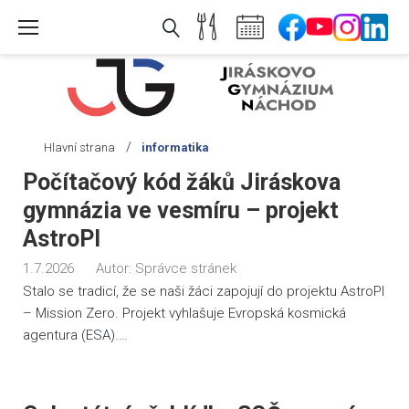
Skip
to
content
/
Hlavní strana
informatika
Štítek:
Počítačový kód žáků Jiráskova
informatika
gymnázia ve vesmíru – projekt
AstroPI
1.7.2026
Autor:
Správce stránek
Stalo se tradicí, že se naši žáci zapojují do projektu AstroPI
– Mission Zero. Projekt vyhlašuje Evropská kosmická
agentura (ESA).…