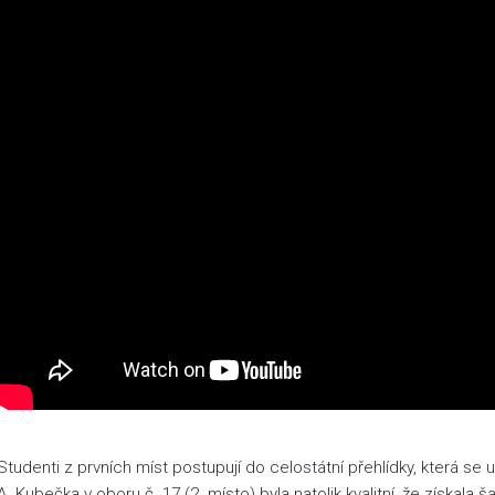
Studenti z prvních míst postupují do celostátní přehlídky, která se
A. Kubečka v oboru č. 17 (2. místo) byla natolik kvalitní, že získala ša