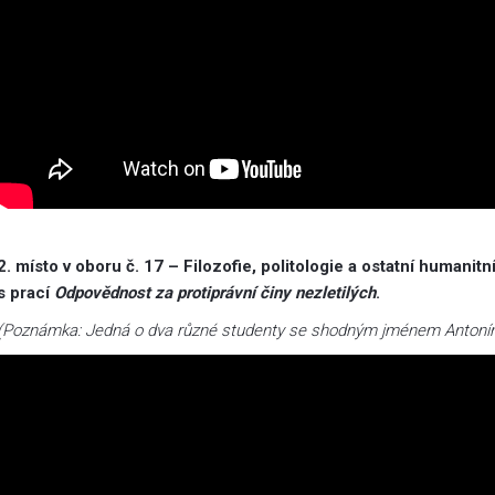
2. místo v oboru č. 17 – Filozofie, politologie a ostatní human
s prací
Odpovědnost za protiprávní činy nezletilých
.
(Poznámka: Jedná o dva různé studenty se shodným jménem Antoní