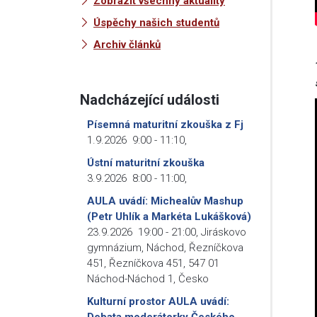
Zobrazit všechny aktuality
Úspěchy našich studentů
Archiv článků
Nadcházející události
Písemná maturitní zkouška z Fj
1.9.2026
9:00
-
11:10
,
Ústní maturitní zkouška
3.9.2026
8:00
-
11:00
,
AULA uvádí: Michealův Mashup
(Petr Uhlík a Markéta Lukášková)
23.9.2026
19:00
-
21:00
,
Jiráskovo
gymnázium, Náchod, Řezníčkova
451, Řezníčkova 451, 547 01
Náchod-Náchod 1, Česko
Kulturní prostor AULA uvádí:
Debata moderátorky Českého