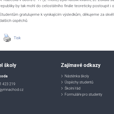
republiky by tak mohl do celostátního finále teoreticky postoupit i o
Studentům gratulujeme k vynikajícím výsledkům, děkujeme za skv
dalších úspěchů.
Tisk
el školy
Zajímavé odkazy
koda
Nástěnka školy
Úspěchy studentů
1 423 219
Školní řád
@gymnachod.cz
Formuláře pro studenty