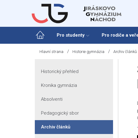
Skip
to
content
Pro studenty
Pro rodiče a veř
/
/
Hlavní strana
Historie gymnázia
Archiv článků
Historický přehled
Kronika gymnázia
Absolventi
Pedagogický sbor
Archiv článků