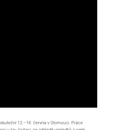
 uskuteční 12.–14. června v Olomouci. Práce
nci v tzv. licitaci, na základě výsledků z celé