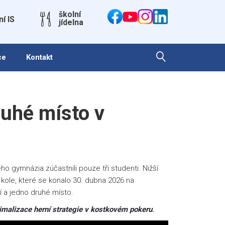
školní
ní IS
jídelna
ce
Kontakt
ruhé místo v
o gymnázia zúčastnili pouze tři studenti. Nižší
m kole, které se konalo 30. dubna 2026 na
ní a jedno druhé místo.
imalizace herní strategie v kostkovém pokeru
.