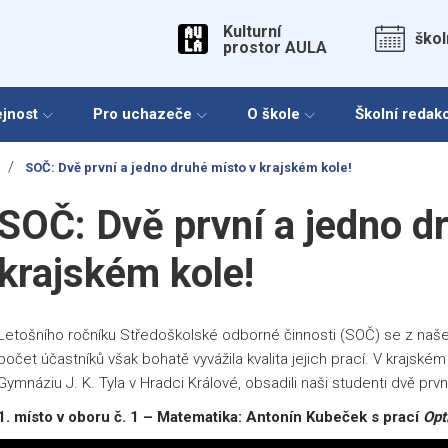
Kulturní
škol
prostor AULA
ejnost
Pro uchazeče
O škole
Školní redak
/
SOČ: Dvě první a jedno druhé místo v krajském kole!
SOČ: Dvě první a jedno d
krajském kole!
Letošního ročníku Středoškolské odborné činnosti (SOČ) se z našeh
počet účastníků však bohatě vyvážila kvalita jejich prací. V krajské
Gymnáziu J. K. Tyla v Hradci Králové, obsadili naši studenti dvě prv
1. místo v oboru č. 1 – Matematika: Antonín Kubeček s prací
Opt