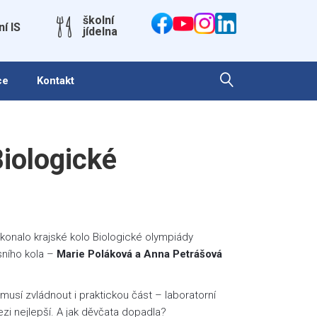
školní
ní IS
jídelna
ce
Kontakt
iologické
onalo krajské kolo Biologické olympiády
sního kola –
Marie Poláková a Anna Petrášová
musí zvládnout i praktickou část – laboratorní
ezi nejlepší. A jak děvčata dopadla?