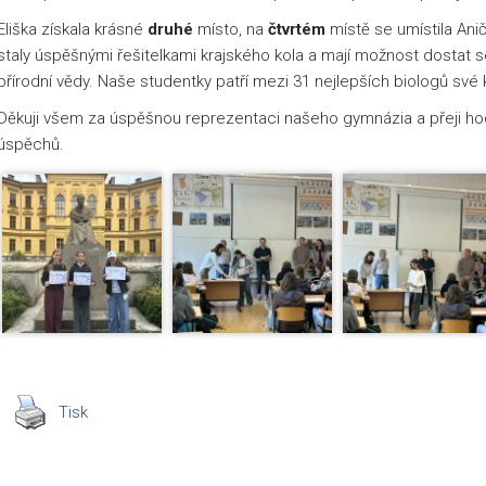
Eliška získala krásné
druhé
místo, na
čtvrtém
místě se umístila An
staly úspěšnými řešitelkami krajského kola a mají možnost dostat se
přírodní vědy. Naše studentky patří mezi 31 nejlepších biologů své
Děkuji všem za úspěšnou reprezentaci našeho gymnázia a přeji hod
úspěchů.
Tisk