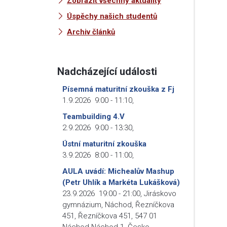
Zobrazit všechny aktuality
Úspěchy našich studentů
Archiv článků
Nadcházející události
Písemná maturitní zkouška z Fj
1.9.2026
9:00
-
11:10
,
Teambuilding 4.V
2.9.2026
9:00
-
13:30
,
Ústní maturitní zkouška
3.9.2026
8:00
-
11:00
,
AULA uvádí: Michealův Mashup
(Petr Uhlík a Markéta Lukášková)
23.9.2026
19:00
-
21:00
,
Jiráskovo
gymnázium, Náchod, Řezníčkova
451, Řezníčkova 451, 547 01
Náchod-Náchod 1, Česko