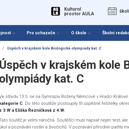
Kulturní
škol
prostor AULA
ejnost
Pro uchazeče
O škole
Školní redak
/
Úspěch v krajském kole Biologické olympiády kat. C
Úspěch v krajském kole B
olympiády kat. C
Ve středu 13.5. se na Gymnáziu Boženy Němcové v Hradci Králové k
kategorie C
. Do této soutěže postoupily tři úspěšné řešitelky okre
z 3.W a Eliška Řezníčková z 4.W.
Tato soutěž je velmi náročná. Soutěžící musí napsat nejen test, ale 
úkol a poznávání rostlin a živočichů. V poznávání přírodnin patřily m