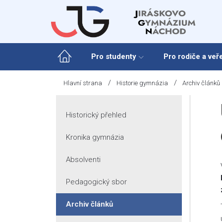
Skip
to
content
Pro studenty
Pro rodiče a veř
/
/
Hlavní strana
Historie gymnázia
Archiv článků
Historický přehled
Kronika gymnázia
Absolventi
Pedagogický sbor
Archiv článků