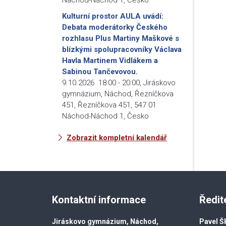
Kulturní prostor AULA uvádí:
Debata moderátorky Českého
rozhlasu Plus Martiny Maškové s
blízkými spolupracovníky Václava
Havla Martinem Vidlákem a
Sabinou Tančevovou.
9.10.2026
18:00
-
20:00
,
Jiráskovo
gymnázium, Náchod, Řezníčkova
451, Řezníčkova 451, 547 01
Náchod-Náchod 1, Česko
Zobrazit kompletní kalendář
Kontaktní informace
Ředit
Jiráskovo gymnázium, Náchod,
Pavel Š