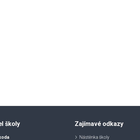
el školy
Zajímavé odkazy
koda
Nástěnka školy