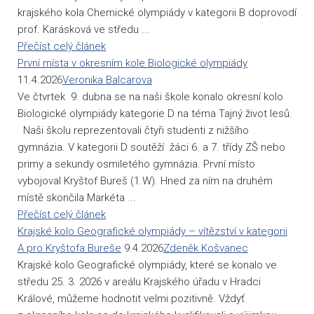
krajského kola Chemické olympiády v kategorii B doprovodí
prof. Karásková ve středu ...
Přečíst celý článek
První místa v okresním kole Biologické olympiády
11.4.2026
Veronika Balcarova
Ve čtvrtek 9. dubna se na naši škole konalo okresní kolo
Biologické olympiády kategorie D na téma Tajný život lesů.
Naši školu reprezentovali čtyři studenti z nižšího
gymnázia. V kategorii D soutěží žáci 6. a 7. třídy ZŠ nebo
primy a sekundy osmiletého gymnázia. První místo
vybojoval Kryštof Bureš (1.W). Hned za ním na druhém
místě skončila Markéta ...
Přečíst celý článek
Krajské kolo Geografické olympiády – vítězství v kategorii
A pro Kryštofa Bureše
9.4.2026
Zdeněk Košvanec
Krajské kolo Geografické olympiády, které se konalo ve
středu 25. 3. 2026 v areálu Krajského úřadu v Hradci
Králové, můžeme hodnotit velmi pozitivně. Vždyť