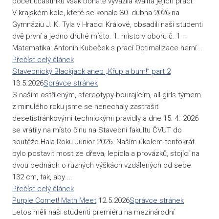
počet účastníků však bohatě vyvážila kvalita jejich prací.
V krajském kole, které se konalo 30. dubna 2026 na
Gymnáziu J. K. Tyla v Hradci Králové, obsadili naši studenti
dvě první a jedno druhé místo. 1. místo v oboru č. 1 –
Matematika: Antonín Kubeček s prací Optimalizace herní ...
Přečíst celý článek
Stavebnický Blackjack aneb „Křup a bum!” part 2
13.5.2026
Správce stránek
S naším ostříleným, stereotypy-bourajícím, all-girls týmem
z minulého roku jsme se nenechaly zastrašit
desetistránkovými technickými pravidly a dne 15. 4. 2026
se vrátily na místo činu na Stavební fakultu ČVUT do
soutěže Hala Roku Junior 2026. Naším úkolem tentokrát
bylo postavit most ze dřeva, lepidla a provázků, stojící na
dvou bednách o různých výškách vzdálených od sebe
132 cm, tak, aby ...
Přečíst celý článek
Purple Comet! Math Meet
12.5.2026
Správce stránek
Letos měli naši studenti premiéru na mezinárodní