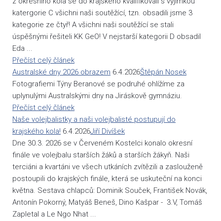
z okresního kola se do krajského kvalifikovali s výjimkou
katergorie C všichni naši soutěžící, tzn. obsadili jsme 3
kategorie ze čtyř! A všichni naši soutěžící se stali
úspěšnými řešiteli KK GeO! V nejstarší kategorii D obsadil
Eda ...
Přečíst celý článek
Australské dny 2026 obrazem
6.4.2026
Štěpán Nosek
Fotografiemi Týny Beranové se podruhé ohlížíme za
uplynulými Australskými dny na Jiráskově gymnáziu.
Přečíst celý článek
Naše volejbalistky a naši volejbalisté postupují do
krajského kola!
6.4.2026
Jiří Divíšek
Dne 30.3. 2026 se v Červeném Kostelci konalo okresní
finále ve volejbalu starších žáků a starších žákyň. Naši
terciáni a kvartáni ve všech utkáních zvítězili a zaslouženě
postoupili do krajských finále, která se uskuteční na konci
května. Sestava chlapců: Dominik Souček, František Novák,
Antonín Pokorný, Matyáš Beneš, Dino Kašpar - 3.V, Tomáš
Zapletal a Le Ngo Nhat ...