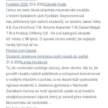
Fyziklání 2026
22.6.2026
Zdeněk Polák
I letos se naše škola účastnila mezinárodní soutěže
v řešení fyzikálních úloh Fyziklání. Reprezentoval
nás pětičlenný tým našich studentů, ve složení Jakub Váňa
4.B, Eva Hrnčířová 7.W. Antonín Kubeček 7.W, Daniel Matjaš
7.W a Proklop Stříbrný 3.B . Ve své kategorii obsadili
65. místo z 98 týmů. O vysoké úrovni svědčí, že nejlepší
český tým byl až na ...
Přečíst celý článek
Studenti Jiráskova gymnázia opět vyrazili do světa!
21.6.2026
Lenka Hronková
To, že cestování rozšiřuje obzory, víme všichni. Ale to, že
prověří i kvalitu našich pláštěnek a schopnost konverzovat
s rodilými mluvčími o počasí, si na vlastní kůži vyzkoušela
výprava studentů z Jiráskova gymnázia v Náchodě.
Začátkem června se totiž společně vydali na již tradiční
studijně-poznávací zájezd, který je zavedl přes malebné
Nizozemsko až na britské ...