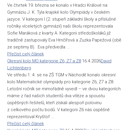
Ve čtvrtek 19. března se konalo v Hradci Králové na
Gymnáziu J. K. Tyla krajské kolo Olympiády v českém
jazyce. V kategorii I (2. stupeň základní školy a příslušné
ročníky víceletých gymnázií) naši školu reprezentovala
Sofie Maráková z kvarty A. Kategorii středoškoláků již
tradičně zastupovaly Eva Hrnčířová a Zuzka Papežová (obě
ze septimy B). Eva předvedla ...
Přečíst celý článek
Okresní kolo MO kategorie Z6, Z7 a Z8
16.4.2026
David
Lichtenberg
Ve středu 1. 4. se na ZŠ TGM v Náchodě konalo okresní
kolo Matematické olympiády pro kategorie Z6, Z7 a Z8.
Letošní ročník se mimořádně vyvedl – ve dvou kategoriích
máme z řad našich studentů dva vítěze a spoustu
úspěšných řešitelů, kteří získali alespoň polovinu
z celkového počtu bodů. V kategorii Z6 nás úspěšně
reprezentoval Kryštof ...
Přečíst celý článek