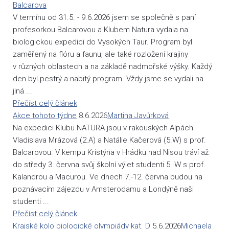
Balcarova
V termínu od 31.5. - 9.6.2026 jsem se společně s paní
profesorkou Balcarovou a Klubem Natura vydala na
biologickou expedici do Vysokých Taur. Program byl
zaměřený na flóru a faunu, ale také rozložení krajiny
v různých oblastech a na základě nadmořské výšky. Každý
den byl pestrý a nabitý program. Vždy jsme se vydali na
jiná ...
Přečíst celý článek
Akce tohoto týdne
8.6.2026
Martina Javůrková
Na expedici Klubu NATURA jsou v rakouských Alpách
Vladislava Mrázová (2.A) a Natálie Kačerová (5.W) s prof.
Balcarovou. V kempu Kristýna v Hrádku nad Nisou tráví až
do středy 3. června svůj školní výlet studenti 5. W s prof.
Kalandrou a Macurou. Ve dnech 7.-12. června budou na
poznávacím zájezdu v Amsterodamu a Londýně naši
studenti ...
Přečíst celý článek
Krajské kolo biologické olympiády kat. D
5.6.2026
Michaela