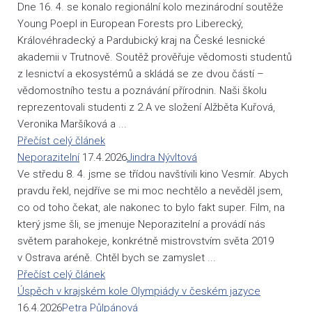
Dne 16. 4. se konalo regionální kolo mezinárodní soutěže
Young Poepl in European Forests pro Liberecký,
Královéhradecký a Pardubický kraj na České lesnické
akademii v Trutnově. Soutěž prověřuje vědomosti studentů
z lesnictví a ekosystémů a skládá se ze dvou částí –
vědomostního testu a poznávání přírodnin. Naši školu
reprezentovali studenti z 2.A ve složení Alžběta Kuřová,
Veronika Maršíková a ...
Přečíst celý článek
Neporazitelní
17.4.2026
Jindra Nývltová
Ve středu 8. 4. jsme se třídou navštívili kino Vesmír. Abych
pravdu řekl, nejdříve se mi moc nechtělo a nevěděl jsem,
co od toho čekat, ale nakonec to bylo fakt super. Film, na
který jsme šli, se jmenuje Neporazitelní a provádí nás
světem parahokeje, konkrétně mistrovstvím světa 2019
v Ostrava aréně. Chtěl bych se zamyslet ...
Přečíst celý článek
Úspěch v krajském kole Olympiády v českém jazyce
16.4.2026
Petra Půlpánová