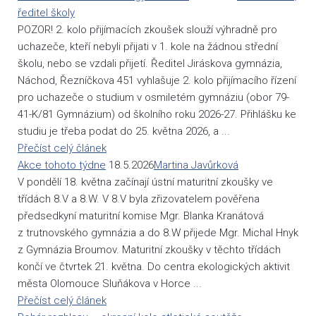
ředitel školy
POZOR! 2. kolo přijímacích zkoušek slouží výhradně pro
uchazeče, kteří nebyli přijati v 1. kole na žádnou střední
školu, nebo se vzdali přijetí. Ředitel Jiráskova gymnázia,
Náchod, Řezníčkova 451 vyhlašuje 2. kolo přijímacího řízení
pro uchazeče o studium v osmiletém gymnáziu (obor 79-
41-K/81 Gymnázium) od školního roku 2026-27. Přihlášku ke
studiu je třeba podat do 25. května 2026, a ...
Přečíst celý článek
Akce tohoto týdne
18.5.2026
Martina Javůrková
V pondělí 18. května začínají ústní maturitní zkoušky ve
třídách 8.V a 8.W. V 8.V byla zřizovatelem pověřena
předsedkyní maturitní komise Mgr. Blanka Kranátová
z trutnovského gymnázia a do 8.W přijede Mgr. Michal Hnyk
z Gymnázia Broumov. Maturitní zkoušky v těchto třídách
končí ve čtvrtek 21. května. Do centra ekologických aktivit
města Olomouce Sluňákova v Horce ...
Přečíst celý článek