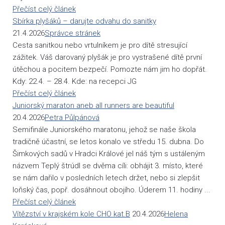
Přečíst celý článek
Sbírka plyšáků – darujte odvahu do sanitky
21.4.2026
Správce stránek
Cesta sanitkou nebo vrtulníkem je pro dítě stresující
zážitek. Váš darovaný plyšák je pro vystrašené dítě první
útěchou a pocitem bezpečí. Pomozte nám jim ho dopřát.
Kdy: 22.4. – 28.4. Kde: na recepci JG
Přečíst celý článek
Juniorský maraton aneb all runners are beautiful
20.4.2026
Petra Půlpánová
Semifinále Juniorského maratonu, jehož se naše škola
tradičně účastní, se letos konalo ve středu 15. dubna. Do
Šimkových sadů v Hradci Králové jel náš tým s ustáleným
názvem Teplý štrúdl se dvěma cíli: obhájit 3. místo, které
se nám dařilo v posledních letech držet, nebo si zlepšit
loňský čas, popř. dosáhnout obojího. Úderem 11. hodiny ...
Přečíst celý článek
Vítězství v krajském kole CHO kat.B
20.4.2026
Helena