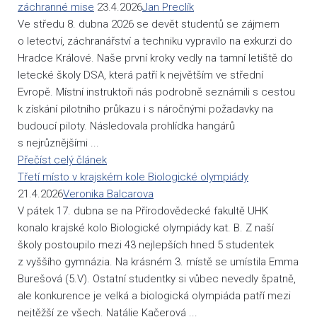
záchranné mise
23.4.2026
Jan Preclík
Ve středu 8. dubna 2026 se devět studentů se zájmem
o letectví, záchranářství a techniku vypravilo na exkurzi do
Hradce Králové. Naše první kroky vedly na tamní letiště do
letecké školy DSA, která patří k největším ve střední
Evropě. Místní instruktoři nás podrobně seznámili s cestou
k získání pilotního průkazu i s náročnými požadavky na
budoucí piloty. Následovala prohlídka hangárů
s nejrůznějšími ...
Přečíst celý článek
Třetí místo v krajském kole Biologické olympiády
21.4.2026
Veronika Balcarova
V pátek 17. dubna se na Přírodovědecké fakultě UHK
konalo krajské kolo Biologické olympiády kat. B. Z naší
školy postoupilo mezi 43 nejlepších hned 5 studentek
z vyššího gymnázia. Na krásném 3. místě se umístila Emma
Burešová (5.V). Ostatní studentky si vůbec nevedly špatně,
ale konkurence je velká a biologická olympiáda patří mezi
nejtěžší ze všech. Natálie Kačerová ...