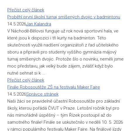
Přečíst celý článek
Proběhl první školní turnaj smíšených dvojic v badmintonu
14.5.2026
Jan Kalandra
V Náchodě-Bělovsi funguje už rok nová sportovní hala, ve
které jsou k dispozici i tři kurty na badminton. Této
skutečnosti využili nadšení organizátoři z řad učitelského
sboru a připravili pro studenty vyššího gymnázia májový
turnaj smíšených dvojic. Protože šlo o novinku, neměli jsme
moc představu, jak velký bude zájem, zvlášť když bylo
nutné sehnat si k ...
Přečíst celý článek
Finále Robosoutěže ZŠ na festivalu Maker Faire
14.5.2026
Správce stránek
Naši žáci se pravidelně účastní Robosoutěže pro základní
školy, kterou pořádá ČVUT v Praze. Letošní ročník byl pro
nás mimořádně úspěšný – tým Řízek postoupil až do
samotného finále! Finále se uskutečnilo v neděli 10. 5. 2026
v rámci populárního festivalu Maker Faire. Na finálové jízdy