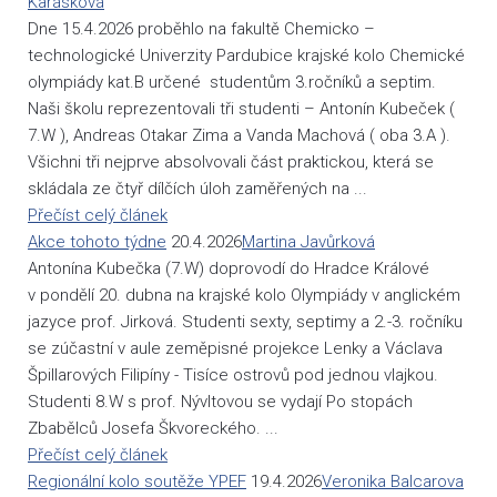
Karásková
Dne 15.4.2026 proběhlo na fakultě Chemicko –
technologické Univerzity Pardubice krajské kolo Chemické
olympiády kat.B určené studentům 3.ročníků a septim.
Naši školu reprezentovali tři studenti – Antonín Kubeček (
7.W ), Andreas Otakar Zima a Vanda Machová ( oba 3.A ).
Všichni tři nejprve absolvovali část praktickou, která se
skládala ze čtyř dílčích úloh zaměřených na ...
Přečíst celý článek
Akce tohoto týdne
20.4.2026
Martina Javůrková
Antonína Kubečka (7.W) doprovodí do Hradce Králové
v pondělí 20. dubna na krajské kolo Olympiády v anglickém
jazyce prof. Jirková. Studenti sexty, septimy a 2.-3. ročníku
se zúčastní v aule zeměpisné projekce Lenky a Václava
Špillarových Filipíny - Tisíce ostrovů pod jednou vlajkou.
Studenti 8.W s prof. Nývltovou se vydají Po stopách
Zbabělců Josefa Škvoreckého. ...
Přečíst celý článek
Regionální kolo soutěže YPEF
19.4.2026
Veronika Balcarova