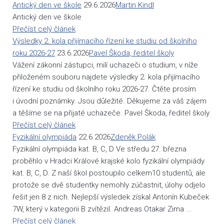
Antický den ve škole
29.6.2026
Martin Kindl
Antický den ve škole
Přečíst celý článek
Výsledky 2. kola přijímacího řízení ke studiu od školního
roku 2026-27
23.6.2026
Pavel Škoda, ředitel školy
Vážení zákonní zástupci, milí uchazeči o studium, v níže
přiloženém souboru najdete výsledky 2. kola přijímacího
řízení ke studiu od školního roku 2026-27. Čtěte prosím
i úvodní poznámky. Jsou důležité. Děkujeme za váš zájem
a těšíme se na přijaté uchazeče. Pavel Škoda, ředitel školy
Přečíst celý článek
Fyzikální olympiáda
22.6.2026
Zdeněk Polák
Fyzikální olympiáda kat. B, C, D Ve středu 27. března
proběhlo v Hradci Králové krajské kolo fyzikální olympiády
kat. B, C, D. Z naší škol postoupilo celkem10 studentů, ale
protože se dvě studentky nemohly zúčastnit, úlohy odjelo
řešit jen 8 z nich. Nejlepší výsledek získal Antonín Kubeček
7W, který v kategorii B zvítězil. Andreas Otakar Zima ...
Přečíst celý článek