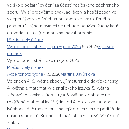
ve škole požární cvičení za účasti hasičského záchraného
sboru. My si procvičíme evakuaci školy a hasiči zásah ve
sklepení školy se "záchranou" osob ze "zakouřeného
prostoru ". Během cvičení se nebude používat žádný kouř
ani voda :-). Hasiči budou zasahovat předním ...
Přečíst celý článek
Vyhodnocení sběru papíru – jaro 2026
6.5.2026
Správce
stránek
Vyhodnocení sběru papíru - jaro 2026
Přečíst celý článek
Akce tohoto týdne
4.5.2026
Martina Javůrková
Ve dnech 4.-6. května absolvují maturanti didaktické testy,
4. května z matematiky a anglického jazyka, 5. května
z českého jazyka a literatury a 6. května z dobrovolné
rozšířené matematiky. V týdnu od 4. do 7. května probíhá
Náchodská Prima sezóna, na jejíž organizaci se podílí řada
našich studentů. Kromě nich naši studenti navštíví některé
z aktivit. ...