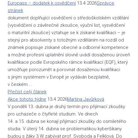
Europass – dodatek k osvědčení
13.4.2026
Správce
stránek
dokument doplňující osvědčení o středoškolském vzdělání
(vysvědčení o závěrečné zkoušce, výuční list, vysvědčení
o maturitní zkoušce) vztahuje se k získané kvalifikaci – je
stejný pro absolventy s totožným vzděláním na rozdíl od
známek popisuje získané obecné a odborné kompetence
a možné profesní uplatnění slovně uvádí dosaženou úroveň
kvalifikace podle Evropského rámce kvalifikací (EQF), který
umožňuje porozumět a porovnat dosaženou kvalifikaci
s jiným systémem v Evropě je vydáván bezplatně,
v českém ...
Přečíst celý článek
Akce tohoto týdne
13.4.2026
Martina Javůrková
V pondělí 13. dubna je druhý termín pro přijímací zkoušky
pro uchazeče o čtyřleté studium. Ve dnech
14. a 15. dubna se konají přijímací zkoušky do osmiletého
studia. V úterý 14. dubna se problematikou kyberšikany
budou s žáky 3.W zabývat prof. Svoboda a Felklová. Do