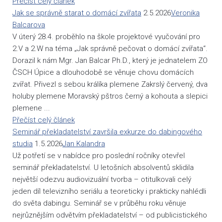
Přečíst celý článek
Jak se správně starat o domácí zvířata
2.5.2026
Veronika
Balcarova
V úterý 28.4. proběhlo na škole projektové vyučování pro
2.V a 2.W na téma „Jak správně pečovat o domácí zvířata“.
Dorazil k nám Mgr. Jan Balcar Ph.D., který je jednatelem ZO
ČSCH Úpice a dlouhodobě se věnuje chovu domácích
zvířat. Přivezl s sebou králíka plemene Zakrslý červený, dva
holuby plemene Moravský pštros černý a kohouta a slepici
plemene ...
Přečíst celý článek
Seminář překladatelství završila exkurze do dabingového
studia
1.5.2026
Jan Kalandra
Už potřetí se v nabídce pro poslední ročníky otevřel
seminář překladatelství. U letošních absolventů sklidila
největší odezvu audiovizuální tvorba – otitulkovali celý
jeden díl televizního seriálu a teoreticky i prakticky nahlédli
do světa dabingu. Seminář se v průběhu roku věnuje
nejrůznějším odvětvím překladatelství – od publicistického