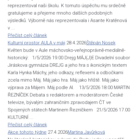
reprezentoval naši školu. K tomuto úspěchu mu srdečně
gratulujeme a přejeme mnoho dalších podobných
výsledků. Výborně nás reprezentovala i Asante Kratěnová
v ...
Přečíst celý článek
Kulturní prostor AULA v máji
28.4.2026
Štěpán Nosek
Květen bude v Aule máchovsko-veřejnoprávně-mediálně-
historický: 1/5/2026 19.00 Drejg MÁJ(J)E Divadelní soubor
Jiráskova gymnázia DREJG a jeho hra s ikonickým textem
Karla Hynka Máchy, jeho odkazy, reflexemi a odbočkami
zcela mimo Máj. Máj jako hra. Máj jako hřiště. Máj jako
výprava za Májem. Máj podle AI. 13/5/2026 18.00 MARTIN
ŘEZNÍČEK Debata s redaktorem a moderátorem České
televize, bývalým zahraničním zpravodajem ČT ve
Spojených státech Martinem Řezníčkem 21/5/2026 17.00
KULTURNÍ ...
Přečíst celý článek
Akce tohoto týdne
27.4.2026
Martina Javůrková