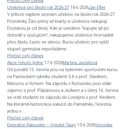
Přečíst celý článek
Učebnice pro školní rok 2026-27
19.6.2026
Jan Efler
V příloze najdete seznam učebnic na školní rok 2026-27.
Poznámky Žáci primy až kvarty si učebnice nekupují.
Dostanou je od školy. Kde je uvedeno "kupujte až po
dohodě s vyučujícím", nakupujeme učebnice hromadně
přes školu, často se slevou. Burzu učebnic pro vyšší
stupeň gymnázia nepořádáme.
Přečíst celý článek
Akce tohoto týdne
17.6.2026
Martina Javůrková
Od pondělí 15. června jsou na týdenním sportovním kurzu
na Pastvickém rybníku studenti 3.A s prof. Slavíkem,
Macurou a Víchem. Na zájezdu v Rumunsku jsou stále
zájemci s prof. Půlpánovou a Ježkem a v úterý 16. června
se vrátí studenti ze zájezdu do Londýna s prof. Kindlem.
Na literárně-historickou exkurzi do Památníku Terezína
jedou v ...
Přečíst celý článek
Expedice Rakousko – Vysoké Taury
13.6.2026
Veronika