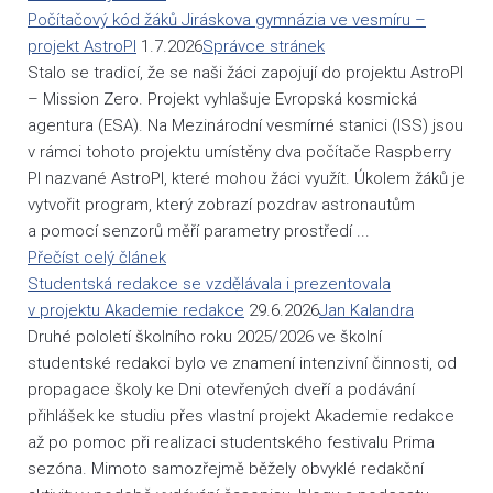
Počítačový kód žáků Jiráskova gymnázia ve vesmíru –
projekt AstroPI
1.7.2026
Správce stránek
Stalo se tradicí, že se naši žáci zapojují do projektu AstroPI
– Mission Zero. Projekt vyhlašuje Evropská kosmická
agentura (ESA). Na Mezinárodní vesmírné stanici (ISS) jsou
v rámci tohoto projektu umístěny dva počítače Raspberry
PI nazvané AstroPI, které mohou žáci využít. Úkolem žáků je
vytvořit program, který zobrazí pozdrav astronautům
a pomocí senzorů měří parametry prostředí ...
Přečíst celý článek
Studentská redakce se vzdělávala i prezentovala
v projektu Akademie redakce
29.6.2026
Jan Kalandra
Druhé pololetí školního roku 2025/2026 ve školní
studentské redakci bylo ve znamení intenzivní činnosti, od
propagace školy ke Dni otevřených dveří a podávání
přihlášek ke studiu přes vlastní projekt Akademie redakce
až po pomoc při realizaci studentského festivalu Prima
sezóna. Mimoto samozřejmě běžely obvyklé redakční