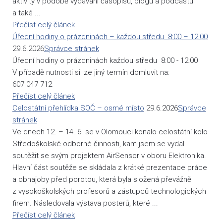
aktivity v podobě vydávání časopisu, blogu a podcastu
a také ...
Přečíst celý článek
Úřední hodiny o prázdninách – každou středu 8:00 – 12:00
29.6.2026
Správce stránek
Úřední hodiny o prázdninách každou středu 8:00 - 12:00
V případě nutnosti si lze jiný termín domluvit na:
607 047 712
Přečíst celý článek
Celostátní přehlídka SOČ – osmé místo
29.6.2026
Správce
stránek
Ve dnech 12. – 14. 6. se v Olomouci konalo celostátní kolo
Středoškolské odborné činnosti, kam jsem se vydal
soutěžit se svým projektem AirSensor v oboru Elektronika.
Hlavní část soutěže se skládala z krátké prezentace práce
a obhajoby před porotou, která byla složená převážně
z vysokoškolských profesorů a zástupců technologických
firem. Následovala výstava posterů, které ...
Přečíst celý článek