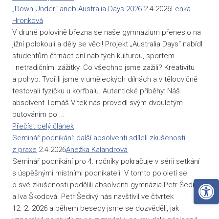
„Down Under“ aneb Australia Days 2026
2.4.2026
Lenka
Hronková
V druhé polovině března se naše gymnázium přeneslo na
jižní polokouli a děly se věci! Projekt „Australia Days“ nabídl
studentům čtrnáct dní nabitých kulturou, sportem
i netradičními zážitky. Co všechno jsme zažili? Kreativitu
a pohyb: Tvořili jsme v uměleckých dílnách a v tělocvičně
testovali fyzičku u korfbalu. Autentické příběhy: Náš
absolvent Tomáš Vítek nás provedl svým dvouletým
putováním po ...
Přečíst celý článek
Seminář podnikání: další absolventi sdíleli zkušenosti
z praxe
2.4.2026
Anežka Kalandrová
Seminář podnikání pro 4. ročníky pokračuje v sérii setkání
s úspěšnými místními podnikateli. V tomto pololetí se
Open 
o své zkušenosti podělili absolventi gymnázia Petr Šedivý
a Iva Škodová. Petr Šedivý nás navštívil ve čtvrtek
12. 2. 2026 a během besedy jsme se dozvěděli, jak