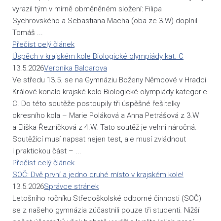
vyrazil tým v mírně obměněném složení: Filipa
Sychrovského a Sebastiana Macha (oba ze 3.W) doplnil
Tomáš ...
Přečíst celý článek
Úspěch v krajském kole Biologické olympiády kat. C
13.5.2026
Veronika Balcarova
Ve středu 13.5. se na Gymnáziu Boženy Němcové v Hradci
Králové konalo krajské kolo Biologické olympiády kategorie
C. Do této soutěže postoupily tři úspěšné řešitelky
okresního kola – Marie Poláková a Anna Petrášová z 3.W
a Eliška Řezníčková z 4.W. Tato soutěž je velmi náročná.
Soutěžící musí napsat nejen test, ale musí zvládnout
i praktickou část – ...
Přečíst celý článek
SOČ: Dvě první a jedno druhé místo v krajském kole!
13.5.2026
Správce stránek
Letošního ročníku Středoškolské odborné činnosti (SOČ)
se z našeho gymnázia zúčastnili pouze tři studenti. Nižší