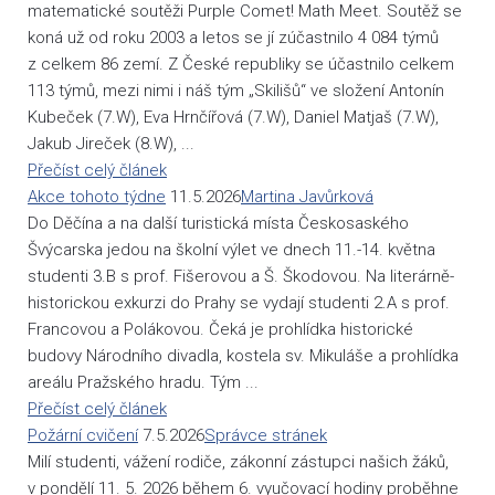
matematické soutěži Purple Comet! Math Meet. Soutěž se
koná už od roku 2003 a letos se jí zúčastnilo 4 084 týmů
z celkem 86 zemí. Z České republiky se účastnilo celkem
113 týmů, mezi nimi i náš tým „Skilišů“ ve složení Antonín
Kubeček (7.W), Eva Hrnčířová (7.W), Daniel Matjaš (7.W),
Jakub Jireček (8.W), ...
Přečíst celý článek
Akce tohoto týdne
11.5.2026
Martina Javůrková
Do Děčína a na další turistická místa Českosaského
Švýcarska jedou na školní výlet ve dnech 11.-14. května
studenti 3.B s prof. Fišerovou a Š. Škodovou. Na literárně-
historickou exkurzi do Prahy se vydají studenti 2.A s prof.
Francovou a Polákovou. Čeká je prohlídka historické
budovy Národního divadla, kostela sv. Mikuláše a prohlídka
areálu Pražského hradu. Tým ...
Přečíst celý článek
Požární cvičení
7.5.2026
Správce stránek
Milí studenti, vážení rodiče, zákonní zástupci našich žáků,
v pondělí 11. 5. 2026 během 6. vyučovací hodiny proběhne