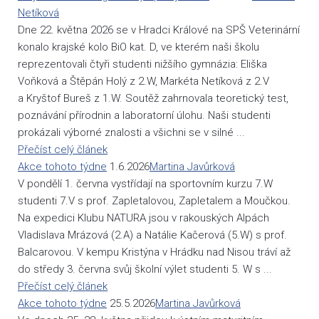
Netíková
Dne 22. května 2026 se v Hradci Králové na SPŠ Veterinární
konalo krajské kolo BiO kat. D, ve kterém naši školu
reprezentovali čtyři studenti nižšího gymnázia: Eliška
Voňková a Štěpán Holý z 2.W, Markéta Netíková z 2.V
a Kryštof Bureš z 1.W. Soutěž zahrnovala teoretický test,
poznávání přírodnin a laboratorní úlohu. Naši studenti
prokázali výborné znalosti a všichni se v silné ...
Přečíst celý článek
Akce tohoto týdne
1.6.2026
Martina Javůrková
V pondělí 1. června vystřídají na sportovním kurzu 7.W
studenti 7.V s prof. Zapletalovou, Zapletalem a Moučkou.
Na expedici Klubu NATURA jsou v rakouských Alpách
Vladislava Mrázová (2.A) a Natálie Kačerová (5.W) s prof.
Balcarovou. V kempu Kristýna v Hrádku nad Nisou tráví až
do středy 3. června svůj školní výlet studenti 5. W s ...
Přečíst celý článek
Akce tohoto týdne
25.5.2026
Martina Javůrková