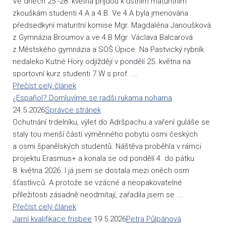
Ve dnech 25.-28. května přijdou k ústním maturitním
zkouškám studenti 4.A a 4.B. Ve 4.A byla jmenována
předsedkyní maturitní komise Mgr. Magdaléna Janoušková
z Gymnázia Broumov a ve 4.B Mgr. Václava Balcarová
z Městského gymnázia a SOŠ Úpice. Na Pastvický rybník
nedaleko Kutné Hory odjíždějí v pondělí 25. května na
sportovní kurz studenti 7.W s prof. ...
Přečíst celý článek
¿Español? Domluvíme se radši rukama nohama
24.5.2026
Správce stránek
Ochutnání trdelníku, výlet do Adršpachu a vaření guláše se
staly tou menší částí výměnného pobytu osmi českých
a osmi španělských studentů. Náštěva proběhla v rámci
projektu Erasmus+ a konala se od pondělí 4. do pátku
8. května 2026. I já jsem se dostala mezi oněch osm
šťastlivců. A protože se vzácné a neopakovatelné
příležitosti zásadně neodmítají, zařadila jsem se ...
Přečíst celý článek
Jarní kvalifikace frisbee
19.5.2026
Petra Půlpánová