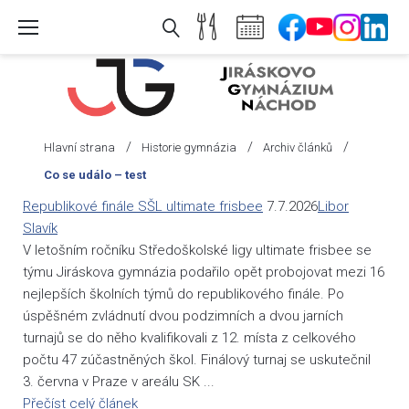
Skip
to
content
/
/
/
Hlavní strana
Historie gymnázia
Archiv článků
Co se událo – test
Co
Republikové finále SŠL ultimate frisbee
7.7.2026
Libor
se
Slavík
V letošním ročníku Středoškolské ligy ultimate frisbee se
událo
týmu Jiráskova gymnázia podařilo opět probojovat mezi 16
-
nejlepších školních týmů do republikového finále. Po
test
úspěšném zvládnutí dvou podzimních a dvou jarních
turnajů se do něho kvalifikovali z 12. místa z celkového
počtu 47 zúčastněných škol. Finálový turnaj se uskutečnil
3. června v Praze v areálu SK ...
Přečíst celý článek