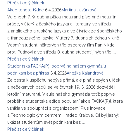
Přečíst celý článek
Akce tohoto týdne
6.4.2026
Martina Javůrková
Ve dnech 7.-9. dubna píšou maturanti písemné maturitní
práce, v úterý z českého jazyka a literatury, ve středu
z anglického a ruského jazyka a ve čtvrtek ze španělského
a francouzského jazyka. V úterý 7. dubna zhlédnou v kině
Vesmír studenti některých tříd oscarový film Pan Nikdo
proti Putinovi a ve středu 8. dubna studenti jiných tříd ...
Přečíst celý článek
Studentská FACKA(P)! poprvé na našem gymnáziu –
podnikání bez příkras
3.4.2026
Anežka Kalandrová
Že cesta k úspěchu nebývá přímá, ale plná slepých uliček
a nečekaných pádů, se ve čtvrtek 19. 3. 2026 dozvěděli
letošní maturanti. V aule našeho gymnázia totiž poprvé
proběhla studentská edice populární akce FACKA(P)!, která
vznikla ve spolupráci s organizacemi Plus Inovace
a Technologickým centrem Hradec Králové. Cíl byl jasný:
ukázat studentům svět podnikání bez ...
Přečíst celý článek