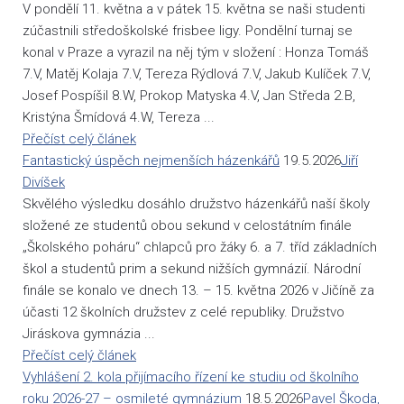
V pondělí 11. května a v pátek 15. května se naši studenti
zúčastnili středoškolské frisbee ligy. Pondělní turnaj se
konal v Praze a vyrazil na něj tým v složení : Honza Tomáš
7.V, Matěj Kolaja 7.V, Tereza Rýdlová 7.V, Jakub Kulíček 7.V,
Josef Pospíšil 8.W, Prokop Matyska 4.V, Jan Středa 2.B,
Kristýna Šmídová 4.W, Tereza ...
Přečíst celý článek
Fantastický úspěch nejmenších házenkářů
19.5.2026
Jiří
Divíšek
Skvělého výsledku dosáhlo družstvo házenkářů naší školy
složené ze studentů obou sekund v celostátním finále
„Školského poháru“ chlapců pro žáky 6. a 7. tříd základních
škol a studentů prim a sekund nižších gymnázií. Národní
finále se konalo ve dnech 13. – 15. května 2026 v Jičíně za
účasti 12 školních družstev z celé republiky. Družstvo
Jiráskova gymnázia ...
Přečíst celý článek
Vyhlášení 2. kola přijímacího řízení ke studiu od školního
roku 2026-27 – osmileté gymnázium
18.5.2026
Pavel Škoda,