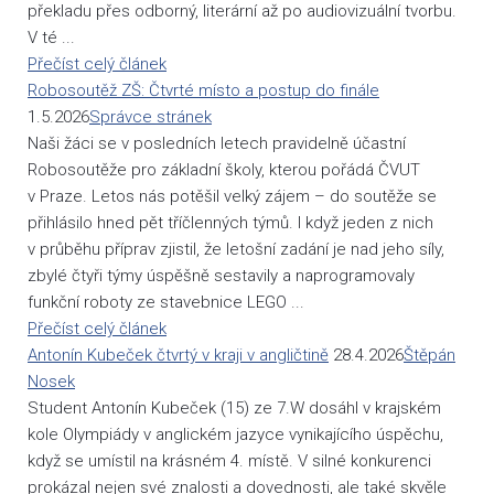
překladu přes odborný, literární až po audiovizuální tvorbu.
V té ...
Přečíst celý článek
Robosoutěž ZŠ: Čtvrté místo a postup do finále
1.5.2026
Správce stránek
Naši žáci se v posledních letech pravidelně účastní
Robosoutěže pro základní školy, kterou pořádá ČVUT
v Praze. Letos nás potěšil velký zájem – do soutěže se
přihlásilo hned pět tříčlenných týmů. I když jeden z nich
v průběhu příprav zjistil, že letošní zadání je nad jeho síly,
zbylé čtyři týmy úspěšně sestavily a naprogramovaly
funkční roboty ze stavebnice LEGO ...
Přečíst celý článek
Antonín Kubeček čtvrtý v kraji v angličtině
28.4.2026
Štěpán
Nosek
Student Antonín Kubeček (15) ze 7.W dosáhl v krajském
kole Olympiády v anglickém jazyce vynikajícího úspěchu,
když se umístil na krásném 4. místě. V silné konkurenci
prokázal nejen své znalosti a dovednosti, ale také skvěle