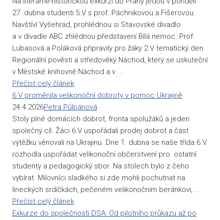
Na literárně-historickou exkurzi do Prahy jedou v pondělí
27. dubna studenti 5.V s prof. Páchnikovou a Fišerovou.
Navštíví Vyšehrad, prohlédnou si Stavovské divadlo
a v divadle ABC zhlédnou představení Bílá nemoc. Prof.
Lubasová a Poláková připravily pro žáky 2.V tematický den
Regionální pověsti a středověký Náchod, který se uskuteční
v Městské knihovně Náchod a v ...
Přečíst celý článek
6.V proměnila velikonoční dobroty v pomoc Ukrajině
24.4.2026
Petra Půlpánová
Stoly plné domácích dobrot, fronta spolužáků a jeden
společný cíl. Žáci 6.V uspořádali prodej dobrot a část
výtěžku věnovali na Ukrajinu. Dne 1. dubna se naše třída 6.V
rozhodla uspořádat velikonoční občerstvení pro ostatní
studenty a pedagogický sbor. Na stolech bylo z čeho
vybírat. Milovníci sladkého si zde mohli pochutnat na
lineckých srdíčkách, pečeném velikonočním beránkovi, ...
Přečíst celý článek
Exkurze do společnosti DSA: Od pilotního průkazu až po