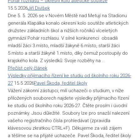
Pohár rozhlasu – okresní kolo atletické soutěže
15.5.2026
Jiří Divíšek
Dne 5. 5. 2026 se v Novém Městě nad Metují na Stadionu
generála Klapálka konalo okresní kolo soutěže atletických
družstev základních škol a nižších ročníků víceletých
gymnázií Pohár rozhlasu. V silné konkurenci obsadili
mladší žáci 3.místo, mladší žákyně 6.místo, starší žáci
5.místo a starší žákyně 1.místo, díky čemuž postoupily do
krajského kola. Z výsledků: Svoje rozběhy na ...
Přečíst celý článek
Výsledky přijímacího řízení ke studiu od školního roku 2026-
27
15.5.2026
Pavel Škoda, ředitel školy
Vážení zákonní zástupci, milí uchazeči o studium, v níže
přiložených souborech najdete výsledky přijímacího řízení
ke studiu od školního roku 2026-27. Čtěte prosím i úvodní
poznámky. Jsou důležité. Soubory lze pro snazší nalezení
vašeho registračního čísla prohledávat (zpravidla
klávesovou zkratkou CTRL+F). Děkujeme za váš zájem
a těšíme se na přijaté uchazeče. Pavel Škoda, ředitel školy