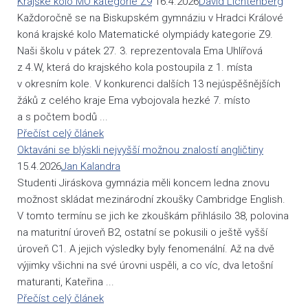
Krajské kolo MO kategorie Z9
16.4.2026
David Lichtenberg
Každoročně se na Biskupském gymnáziu v Hradci Králové
koná krajské kolo Matematické olympiády kategorie Z9.
Naši školu v pátek 27. 3. reprezentovala Ema Uhlířová
z 4.W, která do krajského kola postoupila z 1. místa
v okresním kole. V konkurenci dalších 13 nejúspěšnějších
žáků z celého kraje Ema vybojovala hezké 7. místo
a s počtem bodů ...
Přečíst celý článek
Oktaváni se blýskli nejvyšší možnou znalostí angličtiny
15.4.2026
Jan Kalandra
Studenti Jiráskova gymnázia měli koncem ledna znovu
možnost skládat mezinárodní zkoušky Cambridge English.
V tomto termínu se jich ke zkouškám přihlásilo 38, polovina
na maturitní úroveň B2, ostatní se pokusili o ještě vyšší
úroveň C1. A jejich výsledky byly fenomenální. Až na dvě
výjimky všichni na své úrovni uspěli, a co víc, dva letošní
maturanti, Kateřina ...
Přečíst celý článek