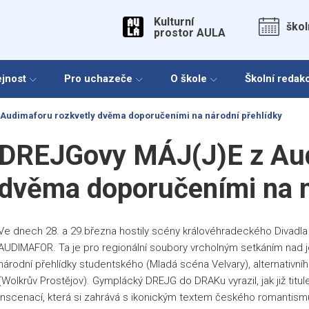
Kulturní
škol
prostor AULA
ejnost
Pro uchazeče
O škole
Školní redak
Audimaforu rozkvetly dvěma doporučeními na národní přehlídky
DREJGovy MÁJ(J)E z Aud
dvěma doporučeními na n
Ve dnech 28. a 29.března hostily scény královéhradeckého Divadla D
AUDIMAFOR. Ta je pro regionální soubory vrcholným setkáním nad 
národní přehlídky studentského (Mladá scéna Velvary), alternativní
(Wolkrův Prostějov). Gymplácký DREJG do DRAKu vyrazil, jak již titul
inscenací, která si zahrává s ikonickým textem českého romantismu