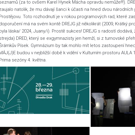
seznamů (za to ovšem Karel Hynek Mácha opravdu nemůže!!!). DRE
zaujalo natolik, že mu dávají šanci k účasti na hned dvou národníc
Prostějovu. Toto rozhodnutí je v rokou programových rad, které z
doporučení má na svém kontě DREJG již několikrát (2009, Krátký p
byla láska/ 2024, Juany/i). Prostě sukces! DREJG s radostí dodává, ž
strejda) DRED, který se exgymnazisty jen hemží, si z turnovské př
Šrámkův Písek. Gymnázium by tak mohlo mít letos zastoupení hned
MÁJ(J)E budou v nejbližší době k vidění v Kulturním prostoru AULA 
Prima sezóny 4. května.