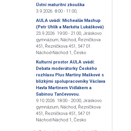
Ústní maturitní zkouška
3.9.2026
8:00
-
11:00
,
AULA uvádí: Michealův Mashup
(Petr Uhlík a Markéta Lukášková)
23.9.2026
19:00
-
21:00
,
Jiráskovo
gymnázium, Náchod, Řezníčkova
451, Řezníčkova 451, 547 01
Náchod-Náchod 1, Česko
Kulturní prostor AULA uvádí:
Debata moderátorky Českého
rozhlasu Plus Martiny Maškové s
blízkými spolupracovníky Václava
Havla Martinem Vidlákem a
Sabinou Tančevovou.
9.10.2026
18:00
-
20:00
,
Jiráskovo
gymnázium, Náchod, Řezníčkova
451, Řezníčkova 451, 547 01
Náchod-Náchod 1, Česko