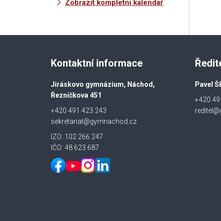
Zobrazit kompletní kalendář
Kontaktní informace
Ředit
Jiráskovo gymnázium, Náchod,
Pavel Š
Řezníčkova 451
+420 49
+420 491 423 243
reditel
sekretariat@gymnachod.cz
IZO: 102 266 247
IČO: 48 623 687