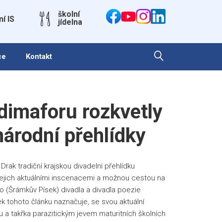
školní
ní IS
jídelna
ce
Kontakt
imaforu rozkvetly
árodní přehlídky
rak tradiční krajskou divadelní přehlídku
jejich aktuálními inscenacemi a možnou cestou na
ho (Šrámkův Písek) divadla a divadla poezie
ek tohoto článku naznačuje, se svou aktuální
 a takřka parazitickým jevem maturitních školních