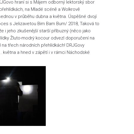
JGovo hraní si s Májem odborný lektorský sbor
h přehlídkách, na Mladé scéně a Wolkrově
asednou v průběhu dubna a května. Úspěšné dvojí
roces s Jelizavetou Bim Bam Bum/ 2018, Taková to
e i jeho zkušenější starší příbuzný (něco jako
ehlídky Žluto-modrý kocour odvezl doporučení na
 na třech národních přehlídkách! DRJGovy
1. května a hned v zápětí i v rámci Náchodské