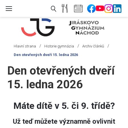
Skip
to
content
/
/
/
Hlavní strana
Historie gymnázia
Archiv článků
Den otevřených dveří 15. ledna 2026
Den otevřených dveří
15. ledna 2026
Máte dít
ě v 5. či 9. třídě?
Už teď můžete významně ovlivnit