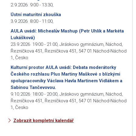
2.9.2026
9:00
-
13:30
,
Ústní maturitní zkouška
3.9.2026
8:00
-
11:00
,
AULA uvádí: Michealův Mashup (Petr Uhlík a Markéta
Lukášková)
23.9.2026
19:00
-
21:00
,
Jiráskovo gymnázium, Náchod,
Řezníčkova 451, Řezníčkova 451, 547 01 Náchod-Náchod
1, Česko
Kulturní prostor AULA uvádí: Debata moderátorky
Českého rozhlasu Plus Martiny Maškové s blízkými
spolupracovníky Václava Havla Martinem Vidlákem a
Sabinou Tančevovou.
9.10.2026
18:00
-
20:00
,
Jiráskovo gymnázium, Náchod,
Řezníčkova 451, Řezníčkova 451, 547 01 Náchod-Náchod
1, Česko
Zobrazit kompletní kalendář