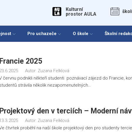
Kulturní
škol
prostor AULA
ejnost
Pro uchazeče
O škole
Školní redak
Autor:
Francie 2025
23.6.2025
Autor:
Zuzana Felklová
Zuzana
V červnu podnikli někteří studenti poznávací zájezd do Francie, ko
studentů strávila několik nezapomenutelných…
Felklová
Projektový den v terciích – Moderní ná
13.3.2025
Autor:
Zuzana Felklová
Ve čtvrtek proběhl na naší škole projektový den pro studenty terc