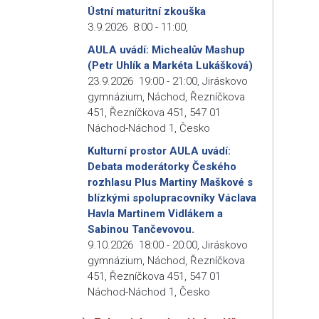
Ústní maturitní zkouška
3.9.2026
8:00
-
11:00
,
AULA uvádí: Michealův Mashup
(Petr Uhlík a Markéta Lukášková)
23.9.2026
19:00
-
21:00
,
Jiráskovo
gymnázium, Náchod, Řezníčkova
451, Řezníčkova 451, 547 01
Náchod-Náchod 1, Česko
Kulturní prostor AULA uvádí:
Debata moderátorky Českého
rozhlasu Plus Martiny Maškové s
blízkými spolupracovníky Václava
Havla Martinem Vidlákem a
Sabinou Tančevovou.
9.10.2026
18:00
-
20:00
,
Jiráskovo
gymnázium, Náchod, Řezníčkova
451, Řezníčkova 451, 547 01
Náchod-Náchod 1, Česko