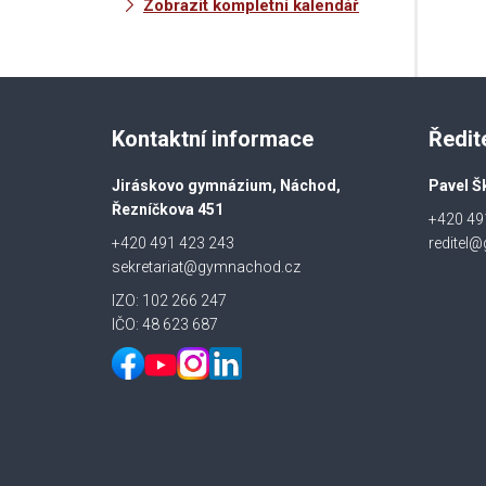
Zobrazit kompletní kalendář
Kontaktní informace
Ředit
Jiráskovo gymnázium, Náchod,
Pavel Š
Řezníčkova 451
+420 49
+420 491 423 243
reditel
sekretariat@gymnachod.cz
IZO: 102 266 247
IČO: 48 623 687