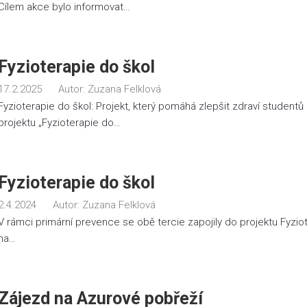
Cílem akce bylo informovat…
Fyzioterapie do škol
17.2.2025
Autor:
Zuzana Felklová
Fyzioterapie do škol: Projekt, který pomáhá zlepšit zdraví student
projektu „Fyzioterapie do…
Fyzioterapie do škol
2.4.2024
Autor:
Zuzana Felklová
V rámci primární prevence se obě tercie zapojily do projektu Fyziot
na…
Zájezd na Azurové pobřeží