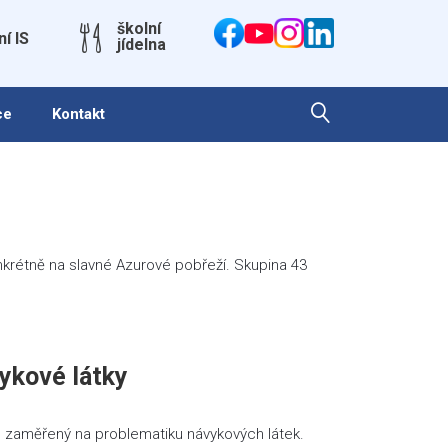
školní
ní IS
jídelna
ce
Kontakt
nkrétně na slavné Azurové pobřeží. Skupina 43
vykové látky
ie zaměřený na problematiku návykových látek.