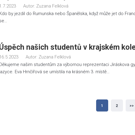
1.7.2023
Autor:
Zuzana Felklová
Kdo by jezdil do Rumunska nebo Španělska, když může jet do Fran
se…
Úspěch našich studentů v krajském kol
16.5.2023
Autor:
Zuzana Felklová
Děkujeme našim studentům za výbornou reprezentaci Jiráskova gy
jazyce. Eva Hrnčířová se umístila na krásném 3. místě…
Stránkování
1
2
>>
příspěvků