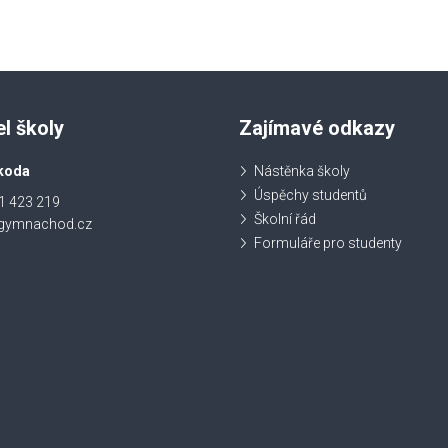
el školy
Zajímavé odkazy
koda
Nástěnka školy
Úspěchy studentů
1 423 219
Školní řád
@gymnachod.cz
Formuláře pro studenty