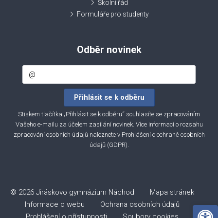
Školní řád
Formuláře pro studenty
Odběr novinek
Stiskem tlačítka „Přihlásit se k odběru“ souhlasíte se zpracováním
Vašeho e-mailu za účelem zasílání novinek. Více informací o rozsahu
zpracování osobních údajů naleznete v
Prohlášení o ochraně osobních
údajů (GDPR)
.
© 2026 Jiráskovo gymnázium Náchod
Mapa stránek
Informace o webu
Ochrana osobních údajů
Open 
Prohlášení o přístupnosti
Soubory cookies