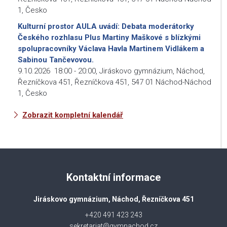
1, Česko
Kulturní prostor AULA uvádí: Debata moderátorky
Českého rozhlasu Plus Martiny Maškové s blízkými
spolupracovníky Václava Havla Martinem Vidlákem a
Sabinou Tančevovou.
9.10.2026
18:00
-
20:00
,
Jiráskovo gymnázium, Náchod,
Řezníčkova 451, Řezníčkova 451, 547 01 Náchod-Náchod
1, Česko
Zobrazit kompletní kalendář
Kontaktní informace
Jiráskovo gymnázium, Náchod, Řezníčkova 451
+420 491 423 243
sekretariat@gymnachod.cz