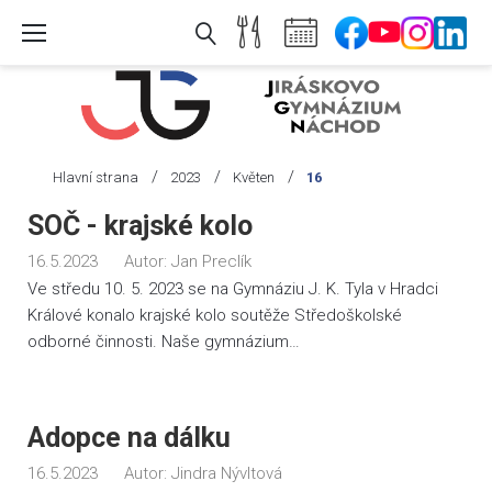
Skip
to
content
/
/
/
Hlavní strana
2023
Květen
16
Den:
SOČ - krajské kolo
16.
16.5.2023
Autor:
Jan Preclík
5.
Ve středu 10. 5. 2023 se na Gymnáziu J. K. Tyla v Hradci
2023
Králové konalo krajské kolo soutěže Středoškolské
odborné činnosti. Naše gymnázium…
Adopce na dálku
16.5.2023
Autor:
Jindra Nývltová