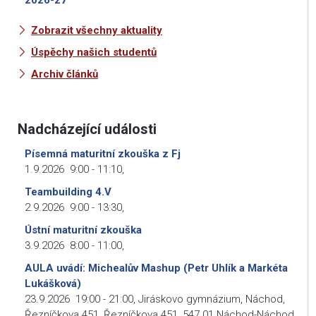
2026-27
Zobrazit všechny aktuality
Úspěchy našich studentů
Archiv článků
Nadcházející události
Písemná maturitní zkouška z Fj
1.9.2026
9:00
-
11:10
,
Teambuilding 4.V
2.9.2026
9:00
-
13:30
,
Ústní maturitní zkouška
3.9.2026
8:00
-
11:00
,
AULA uvádí: Michealův Mashup (Petr Uhlík a Markéta
Lukášková)
23.9.2026
19:00
-
21:00
,
Jiráskovo gymnázium, Náchod,
Řezníčkova 451, Řezníčkova 451, 547 01 Náchod-Náchod