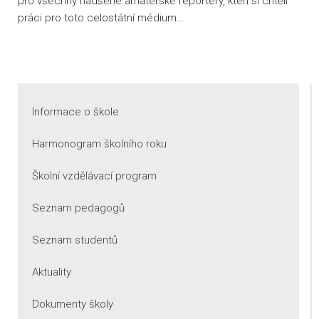
pro všechny nadšené amatérské reportéry, kteří si chtěli
práci pro toto celostátní médium…
Informace o škole
Harmonogram školního roku
Školní vzdělávací program
Seznam pedagogů
Seznam studentů
Aktuality
Dokumenty školy