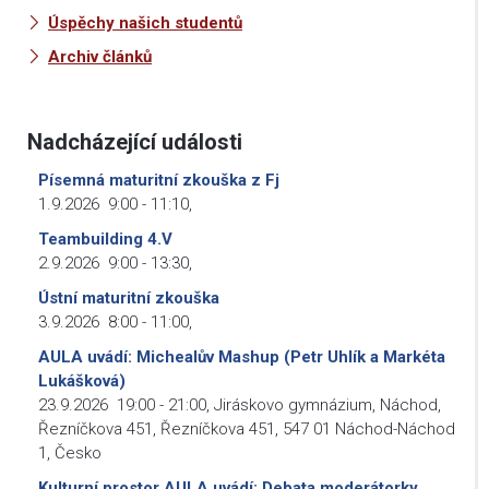
Úspěchy našich studentů
Archiv článků
Nadcházející události
Písemná maturitní zkouška z Fj
1.9.2026
9:00
-
11:10
,
Teambuilding 4.V
2.9.2026
9:00
-
13:30
,
Ústní maturitní zkouška
3.9.2026
8:00
-
11:00
,
AULA uvádí: Michealův Mashup (Petr Uhlík a Markéta
Lukášková)
23.9.2026
19:00
-
21:00
,
Jiráskovo gymnázium, Náchod,
Řezníčkova 451, Řezníčkova 451, 547 01 Náchod-Náchod
1, Česko
Kulturní prostor AULA uvádí: Debata moderátorky