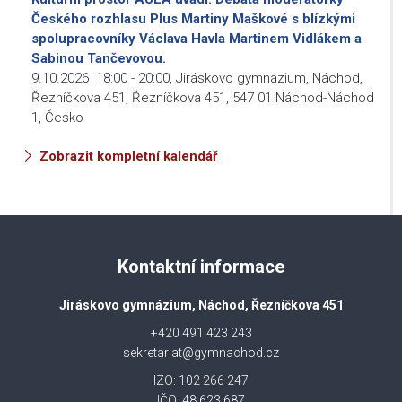
Českého rozhlasu Plus Martiny Maškové s blízkými
spolupracovníky Václava Havla Martinem Vidlákem a
Sabinou Tančevovou.
9.10.2026
18:00
-
20:00
,
Jiráskovo gymnázium, Náchod,
Řezníčkova 451, Řezníčkova 451, 547 01 Náchod-Náchod
1, Česko
Zobrazit kompletní kalendář
Kontaktní informace
Jiráskovo gymnázium, Náchod, Řezníčkova 451
+420 491 423 243
sekretariat@gymnachod.cz
IZO: 102 266 247
IČO: 48 623 687