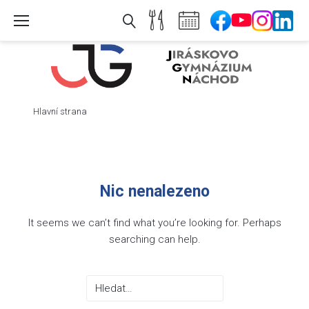
Skip
to
content
Hlavní strana
Nic nenalezeno
It seems we can’t find what you’re looking for. Perhaps
searching can help.
Search
for: