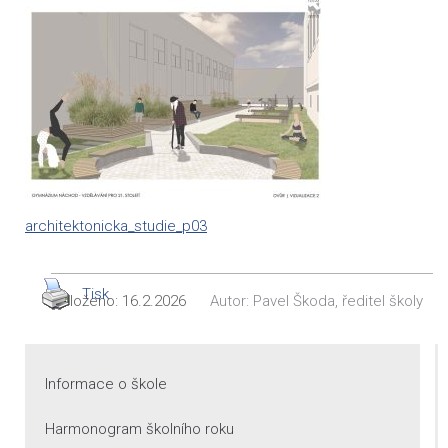
architektonicka_studie_p03
Tisk
Vloženo:
16.2.2026
Autor:
Pavel Škoda, ředitel školy
Informace o škole
Harmonogram školního roku