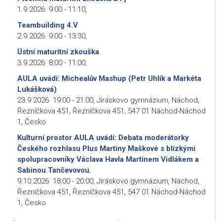
1.9.2026
9:00
-
11:10
,
Teambuilding 4.V
2.9.2026
9:00
-
13:30
,
Ústní maturitní zkouška
3.9.2026
8:00
-
11:00
,
AULA uvádí: Michealův Mashup (Petr Uhlík a Markéta
Lukášková)
23.9.2026
19:00
-
21:00
,
Jiráskovo gymnázium, Náchod,
Řezníčkova 451, Řezníčkova 451, 547 01 Náchod-Náchod
1, Česko
Kulturní prostor AULA uvádí: Debata moderátorky
Českého rozhlasu Plus Martiny Maškové s blízkými
spolupracovníky Václava Havla Martinem Vidlákem a
Sabinou Tančevovou.
9.10.2026
18:00
-
20:00
,
Jiráskovo gymnázium, Náchod,
Řezníčkova 451, Řezníčkova 451, 547 01 Náchod-Náchod
1, Česko