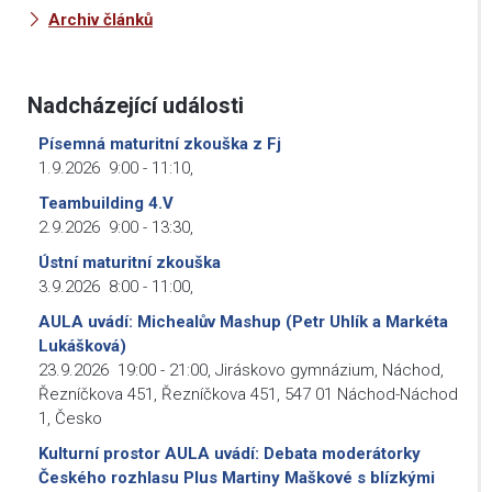
Archiv článků
Nadcházející události
Písemná maturitní zkouška z Fj
1.9.2026
9:00
-
11:10
,
Teambuilding 4.V
2.9.2026
9:00
-
13:30
,
Ústní maturitní zkouška
3.9.2026
8:00
-
11:00
,
AULA uvádí: Michealův Mashup (Petr Uhlík a Markéta
Lukášková)
23.9.2026
19:00
-
21:00
,
Jiráskovo gymnázium, Náchod,
Řezníčkova 451, Řezníčkova 451, 547 01 Náchod-Náchod
1, Česko
Kulturní prostor AULA uvádí: Debata moderátorky
Českého rozhlasu Plus Martiny Maškové s blízkými