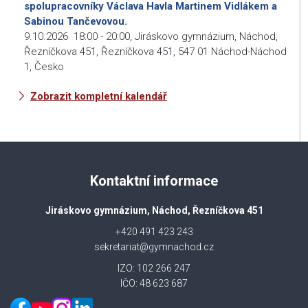
spolupracovníky Václava Havla Martinem Vidlákem a
Sabinou Tančevovou.
9.10.2026
18:00
-
20:00
,
Jiráskovo gymnázium, Náchod,
Řezníčkova 451, Řezníčkova 451, 547 01 Náchod-Náchod
1, Česko
Zobrazit kompletní kalendář
Kontaktní informace
Jiráskovo gymnázium, Náchod, Řezníčkova 451
+420 491 423 243
sekretariat@gymnachod.cz
IZO: 102 266 247
IČO: 48 623 687