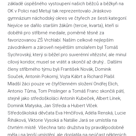
základě úspěšného vystoupení našich běžců a běžkyň na
OK v Polici nad Metují tak reprezentovalo Jiráskovo
gymnázium náchodský okres ve čtyřech ze šesti kategorií.
Nejvíce se dařilo starším žákům (tercie, kvarta), kteří si
doběhli pro stříbrné medaile, poměrně těsně za
favorizovanou ZŠ Vrchlabí. Naším celkově nejlepším
závodníkem a zároveň největším smolařem byl Tomáš
Sychrovský, který si běžel pro suverénní vítězství, ale minul
cílový koridor, musel se vrátit a skončil až druhý… Dalšími
členy stříbrného týmu byli František Novák, Dominik
Souček, Antonín Pokorný, Vojta Kábrt a Richard Plašil.
Mladší žáci pouze ve čtyřčlenném složení Ondřej Elich,
Antonio Tůma, Tom Prislinger a Tomáš Franc skončili pátí,
stejně jako středoškoláci Antonín Kubeček, Albert Línek,
Dominik Matyska, Jan Středa a Hubert Vlček.
Středoškolská děvčata Eva Hrnčířová, Adéla Renská, Lucie
Řiháková, Viktorie Vysoká a Natálie Jará se umístila na
čtvrtém místě. Všechna tato družstva by pravděpodobně
měla i na lepší umístění, ale doplatila na neúčast některých