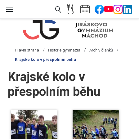
Skip
to
content
/
/
/
Hlavní strana
Historie gymnázia
Archiv článků
Krajské kolo v přespolním běhu
Krajské kolo v
přespolním běhu