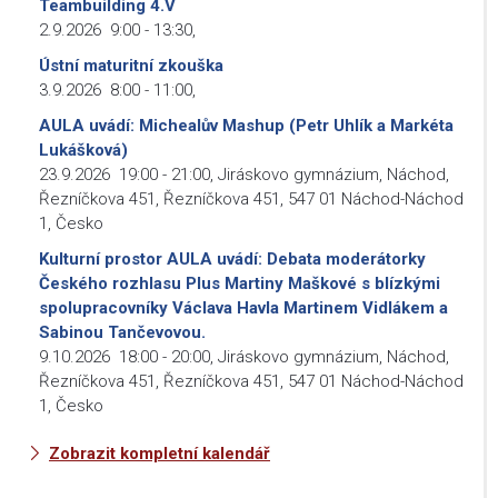
Teambuilding 4.V
2.9.2026
9:00
-
13:30
,
Ústní maturitní zkouška
3.9.2026
8:00
-
11:00
,
AULA uvádí: Michealův Mashup (Petr Uhlík a Markéta
Lukášková)
23.9.2026
19:00
-
21:00
,
Jiráskovo gymnázium, Náchod,
Řezníčkova 451, Řezníčkova 451, 547 01 Náchod-Náchod
1, Česko
Kulturní prostor AULA uvádí: Debata moderátorky
Českého rozhlasu Plus Martiny Maškové s blízkými
spolupracovníky Václava Havla Martinem Vidlákem a
Sabinou Tančevovou.
9.10.2026
18:00
-
20:00
,
Jiráskovo gymnázium, Náchod,
Řezníčkova 451, Řezníčkova 451, 547 01 Náchod-Náchod
1, Česko
Zobrazit kompletní kalendář