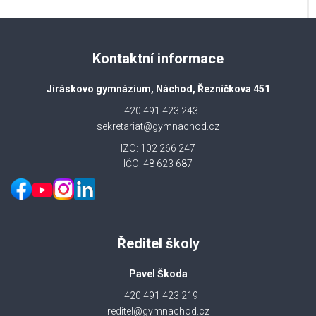
Kontaktní informace
Jiráskovo gymnázium, Náchod, Řezníčkova 451
+420 491 423 243
sekretariat@gymnachod.cz
IZO: 102 266 247
IČO: 48 623 687
Ředitel školy
Pavel Škoda
+420 491 423 219
reditel@gymnachod.cz