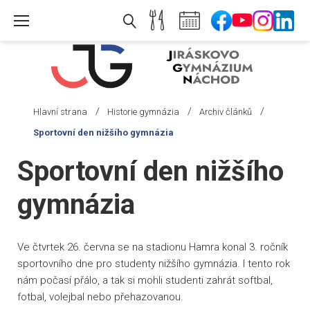
Skip
to
content
/
/
/
Hlavní strana
Historie gymnázia
Archiv článků
Sportovní den nižšího gymnázia
Sportovní den nižšího
gymnázia
Ve čtvrtek 26. června se na stadionu Hamra konal 3. ročník
sportovního dne pro studenty nižšího gymnázia. I tento rok
nám počasí přálo, a tak si mohli studenti zahrát softbal,
fotbal, volejbal nebo přehazovanou.