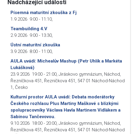
Nadcházející události
Písemná maturitní zkouška z Fj
1.9.2026
9:00
-
11:10
,
Teambuilding 4.V
2.9.2026
9:00
-
13:30
,
Ústní maturitní zkouška
3.9.2026
8:00
-
11:00
,
AULA uvádí: Michealův Mashup (Petr Uhlík a Markéta
Lukášková)
23.9.2026
19:00
-
21:00
,
Jiráskovo gymnázium, Náchod,
Řezníčkova 451, Řezníčkova 451, 547 01 Náchod-Náchod
1, Česko
Kulturní prostor AULA uvádí: Debata moderátorky
Českého rozhlasu Plus Martiny Maškové s blízkými
spolupracovníky Václava Havla Martinem Vidlákem a
Sabinou Tančevovou.
9.10.2026
18:00
-
20:00
,
Jiráskovo gymnázium, Náchod,
Řezníčkova 451, Řezníčkova 451, 547 01 Náchod-Náchod