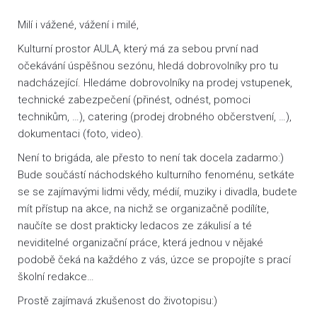
Milí i vážené, vážení i milé,
Kulturní prostor AULA, který má za sebou první nad
očekávání úspěšnou sezónu, hledá dobrovolníky pro tu
nadcházející. Hledáme dobrovolníky na prodej vstupenek,
technické zabezpečení (přinést, odnést, pomoci
technikům, …), catering (prodej drobného občerstvení, …),
dokumentaci (foto, video).
Není to brigáda, ale přesto to není tak docela zadarmo:)
Bude součástí náchodského kulturního fenoménu, setkáte
se se zajímavými lidmi vědy, médií, muziky i divadla, budete
mít přístup na akce, na nichž se organizačně podílíte,
naučíte se dost prakticky ledacos ze zákulisí a té
neviditelné organizační práce, která jednou v nějaké
podobě čeká na každého z vás, úzce se propojíte s prací
školní redakce…
Prostě zajímavá zkušenost do životopisu:)