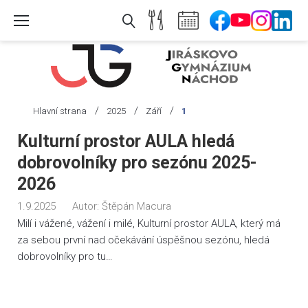
Skip
to
content
/
/
/
Hlavní strana
2025
Září
1
Den:
Kulturní prostor AULA hledá
1.
dobrovolníky pro sezónu 2025-
9.
2026
2025
1.9.2025
Autor:
Štěpán Macura
Milí i vážené, vážení i milé, Kulturní prostor AULA, který má
za sebou první nad očekávání úspěšnou sezónu, hledá
dobrovolníky pro tu…