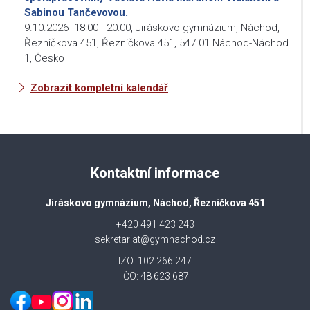
Sabinou Tančevovou.
9.10.2026
18:00
-
20:00
,
Jiráskovo gymnázium, Náchod,
Řezníčkova 451, Řezníčkova 451, 547 01 Náchod-Náchod
1, Česko
Zobrazit kompletní kalendář
Kontaktní informace
Jiráskovo gymnázium, Náchod, Řezníčkova 451
+420 491 423 243
sekretariat@gymnachod.cz
IZO: 102 266 247
IČO: 48 623 687