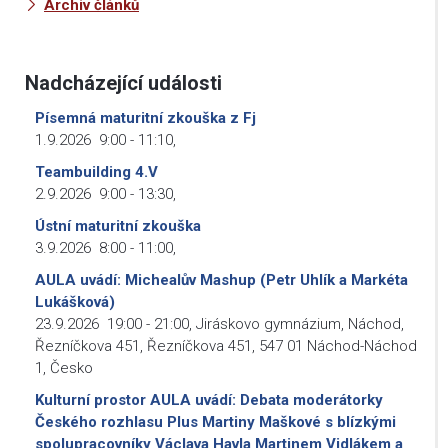
Archiv článků
Nadcházející události
Písemná maturitní zkouška z Fj
1.9.2026
9:00
-
11:10
,
Teambuilding 4.V
2.9.2026
9:00
-
13:30
,
Ústní maturitní zkouška
3.9.2026
8:00
-
11:00
,
AULA uvádí: Michealův Mashup (Petr Uhlík a Markéta
Lukášková)
23.9.2026
19:00
-
21:00
,
Jiráskovo gymnázium, Náchod,
Řezníčkova 451, Řezníčkova 451, 547 01 Náchod-Náchod
1, Česko
Kulturní prostor AULA uvádí: Debata moderátorky
Českého rozhlasu Plus Martiny Maškové s blízkými
spolupracovníky Václava Havla Martinem Vidlákem a