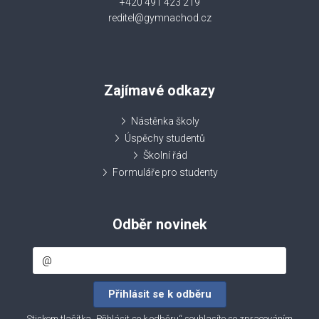
+420 491 423 219
reditel@gymnachod.cz
Zajímavé odkazy
Nástěnka školy
Úspěchy studentů
Školní řád
Formuláře pro studenty
Odběr novinek
Stiskem tlačítka „Přihlásit se k odběru“ souhlasíte se zpracováním