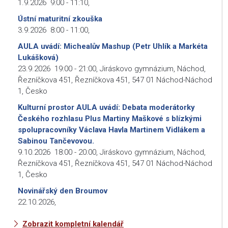
1.9.2026
9:00
-
11:10
,
Ústní maturitní zkouška
3.9.2026
8:00
-
11:00
,
AULA uvádí: Michealův Mashup (Petr Uhlík a Markéta
Lukášková)
23.9.2026
19:00
-
21:00
,
Jiráskovo gymnázium, Náchod,
Řezníčkova 451, Řezníčkova 451, 547 01 Náchod-Náchod
1, Česko
Kulturní prostor AULA uvádí: Debata moderátorky
Českého rozhlasu Plus Martiny Maškové s blízkými
spolupracovníky Václava Havla Martinem Vidlákem a
Sabinou Tančevovou.
9.10.2026
18:00
-
20:00
,
Jiráskovo gymnázium, Náchod,
Řezníčkova 451, Řezníčkova 451, 547 01 Náchod-Náchod
1, Česko
Novinářský den Broumov
22.10.2026
,
Zobrazit kompletní kalendář