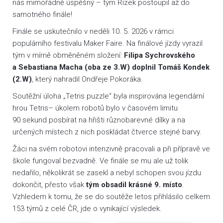
nás mimořádně úspěšný – tým Řízek postoupil až do
samotného finále!
Finále se uskutečnilo v neděli 10. 5. 2026 v rámci
populárního festivalu Maker Faire. Na finálové jízdy vyrazil
tým v mírně obměněném složení:
Filipa Sychrovského
a Sebastiana Macha (oba ze 3.W) doplnil Tomáš Kondek
(2.W)
, který nahradil Ondřeje Pokoráka.
Soutěžní úloha „Tetris puzzle“ byla inspirována legendární
hrou Tetris– úkolem robotů bylo v časovém limitu
90 sekund posbírat na hřišti různobarevné dílky a na
určených místech z nich poskládat čtverce stejné barvy.
Žáci na svém robotovi intenzivně pracovali a při přípravě ve
škole fungoval bezvadně. Ve finále se mu ale už tolik
nedařilo, několikrát se zasekl a nebyl schopen svou jízdu
dokončit, přesto však
tým obsadil krásné 9. místo
.
Vzhledem k tomu, že se do soutěže letos přihlásilo celkem
153 týmů z celé ČR, jde o vynikající výsledek.