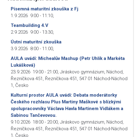
Písemná maturitní zkouška z Fj
1.9.2026
9:00
-
11:10
,
Teambuilding 4.V
2.9.2026
9:00
-
13:30
,
Ústní maturitní zkouška
3.9.2026
8:00
-
11:00
,
AULA uvádí: Michealův Mashup (Petr Uhlík a Markéta
Lukášková)
23.9.2026
19:00
-
21:00
,
Jiráskovo gymnázium, Náchod,
Řezníčkova 451, Řezníčkova 451, 547 01 Náchod-Náchod
1, Česko
Kulturní prostor AULA uvádí: Debata moderátorky
Českého rozhlasu Plus Martiny Maškové s blízkými
spolupracovníky Václava Havla Martinem Vidlákem a
Sabinou Tančevovou.
9.10.2026
18:00
-
20:00
,
Jiráskovo gymnázium, Náchod,
Řezníčkova 451, Řezníčkova 451, 547 01 Náchod-Náchod
1, Česko