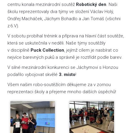
centru konala mezinárodní soutěž
Robotický den
. Naši
školu reprezentovaly dva týmy ve složení Václav Holý,
Ondřej Macháček, Jáchym Bohadlo a Jan Tomáš (všichni
z 6.V).
V sobotu probíhal trénink a příprava na hlavní část soutěže,
která se uskutečnila v neděli. Naše týmy soutěžily
v disciplíně
Puck Collection
, jejímž cílem je nasbírat co
nejvíce barevných puků a správně je roztřídit podle barev.
V silné mezinárodní konkurenci se Jáchymovi s Honzou
podařilo vybojovat skvělé
3. místo
!
Všem našim robo-soutěžícím děkujeme za v zornou
reprezentaci školy a přejeme mnoho dalších úspěchů!