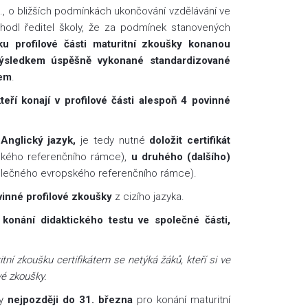
b., o bližších podmínkách ukončování vzdělávání ve
zhodl ředitel školy, že za podmínek stanovených
u profilové části maturitní zkoušky konanou
ýsledkem úspěšně vykonané standardizované
tem
.
eří konají v profilové části alespoň 4 povinné
ů
Anglický jazyk,
je tedy nutné
doložit certifikát
kého referenčního rámce),
u druhého (dalšího)
lečného evropského referenčního rámce).
inné profilové zkoušky
z cizího jazyka.
konání didaktického testu ve společné části,
itní zkoušku certifikátem se netýká žáků, kteří si ve
vé zkoušky.
ly
nejpozději do 31. března
pro konání maturitní