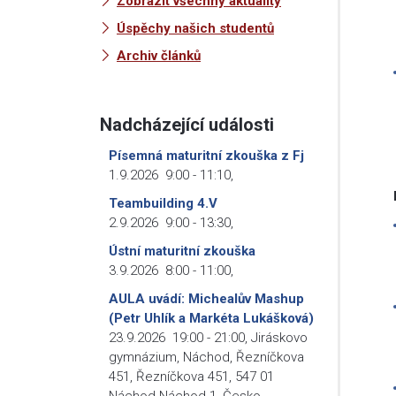
Zobrazit všechny aktuality
Úspěchy našich studentů
Archiv článků
Nadcházející události
Písemná maturitní zkouška z Fj
1.9.2026
9:00
-
11:10
,
Teambuilding 4.V
2.9.2026
9:00
-
13:30
,
Ústní maturitní zkouška
3.9.2026
8:00
-
11:00
,
AULA uvádí: Michealův Mashup
(Petr Uhlík a Markéta Lukášková)
23.9.2026
19:00
-
21:00
,
Jiráskovo
gymnázium, Náchod, Řezníčkova
451, Řezníčkova 451, 547 01
Náchod-Náchod 1, Česko