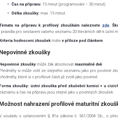
Čas na přípravu:
15 minut (programování – 30 minut).
Délka zkoušky:
max. 15 minut.
Témata na přípravu k profilový zkouškám naleznete
zde
. Šk
i pravidla pro sestavení vašeho seznamu 20 literárních děl k ústní 
Kriteria hodnocení zkoušek
máte
v příloze pod článkem
.
Nepovinné zkoušky
Nepovinné zkoušky
může žák absolvovat
maximálně dvě
.
Předměty si může volit ze stejného seznamu jako pro povinné zkou
předměty, které si v profilové části již zvolil jako povinné.
Forma zkoušky: ústní zkouška před zkušební komisí + u cizíc
záznamu a čas na přípravu jsou stejné jako u povinných zkoušek.
Možnost nahrazení profilové maturitní zkoušk
V souladu s ustanovením § 81a zákona č. 561/2004 Sb., o před