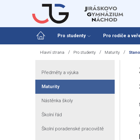
Skip
to
content
Pro studenty
Pro rodiče a veř
/
/
/
Hlavní strana
Pro studenty
Maturity
Stano
Předměty a výuka
Maturity
Nástěnka školy
Školní řád
Školní poradenské pracoviště