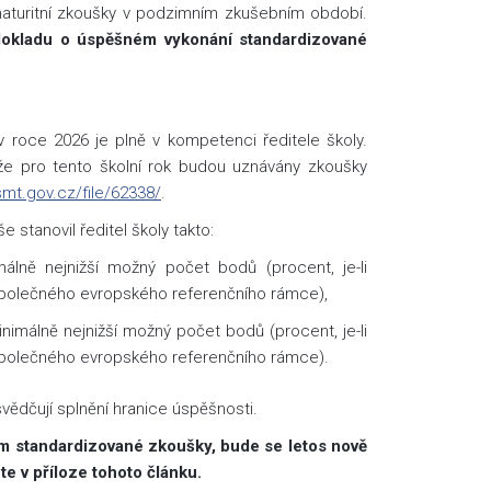
maturitní zkoušky v podzimním zkušebním období.
 dokladu o úspěšném vykonání standardizované
 roce 2026 je plně v kompetenci ředitele školy.
 že pro tento školní rok budou uznávány zkoušky
smt.gov.cz/file/62338/
.
stanovil ředitel školy takto:
álně nejnižší možný počet bodů (procent, je-li
Společného evropského referenčního rámce),
nimálně nejnižší možný počet bodů (procent, je-li
Společného evropského referenčního rámce).
vědčují splnění hranice úspěšnosti.
em standardizované zkoušky, bude se letos nově
te v příloze tohoto článku.