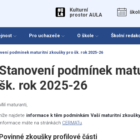
Kulturní
škol
prostor AULA
ejnost
Pro uchazeče
O škole
Školní redak
vení podmínek maturitní zkoušky pro šk. rok 2025-26
Stanovení podmínek matu
šk. rok 2025-26
Milí maturanti,
níže najdete
informace k těm podmínkám Vaší maturitní zkoušky,
informace máte na stránkách
CERMATu
.
Povinné zkoušky profilové části