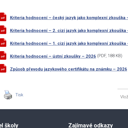
Kriteria hodnocení – český jazyk jako komplexní zkouška
Kriteria hodnocení – 2. cizí jazyk jako komplexní zkouška
Kriteria hodnocení – 1. cizí jazyk jako komplexní zkouška
(
PDF
, 188 KB)
Kriteria hodnocení – ústní zkoušky – 2026
Způsob převodu jazykového certifikátu na známku – 2026
Tisk
Vlo
el školy
Zajímavé odkazy