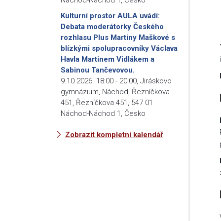
Kulturní prostor AULA uvádí:
Debata moderátorky Českého
rozhlasu Plus Martiny Maškové s
blízkými spolupracovníky Václava
Havla Martinem Vidlákem a
Sabinou Tančevovou.
9.10.2026
18:00
-
20:00
,
Jiráskovo
gymnázium, Náchod, Řezníčkova
451, Řezníčkova 451, 547 01
Náchod-Náchod 1, Česko
Zobrazit kompletní kalendář