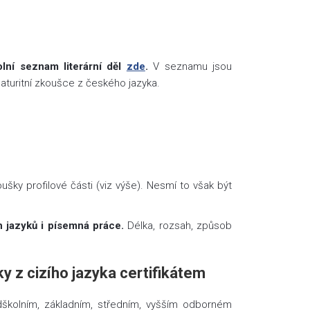
olní seznam literární děl
zde
.
V seznamu jsou
maturitní zkoušce z českého jazyka.
šky profilové části (viz výše). Nesmí to však být
h jazyků i písemná práce.
Délka, rozsah, způsob
y z cizího jazyka certifikátem
školním, základním, středním, vyšším odborném