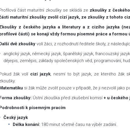
Profilová část maturitní zkoušky se skládá ze
zkoušky z českého 
části maturitní zkoušky zvolil cizí jazyk, ze zkoušky z tohoto ci
Zkoušky z českého jazyka a literatury a z cizího jazyka (ne
profilové části) se konají vždy formou písemné práce a formou 
Další dvě zkoušky
volí žáci, z rozhodnutí ředitele školy, z následují
anglický jazyk, německý jazyk, španělský jazyk, francouzský jazyk,
dějepis, zeměpis, základy společenských věd, programování, hud
Pokud žák volí
cizí jazyk
, nesmí to být jazyk, ze kterého žák s
zkoušky.
Matematiku
si žák může zvolit pouze v případě, že ji nezvolil jako
Forma zkoušky:
Ústní zkouška před zkušební komisí
+ u českého j
Podrobnosti k písemným pracím
Český jazyk
Délka konání:
180 minut včetně času na výběr zadání.