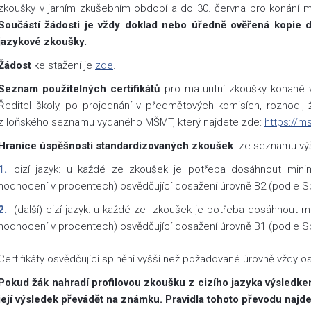
zkoušky v jarním zkušebním období a do 30. června pro konání 
Součástí žádosti je vždy doklad nebo úředně ověřená kopie
jazykové zkoušky.
Žádost
ke stažení je
zde
.
Seznam použitelných certifikátů
pro maturitní zkoušky konané v
Ředitel školy, po projednání v předmětových komisích, rozhodl,
z loňského seznamu vydaného MŠMT, který najdete zde:
https://m
Hranice úspěšnosti standardizovaných zkoušek
ze seznamu výše 
cizí jazyk: u každé ze zkoušek je potřeba dosáhnout minim
hodnocení v procentech) osvědčující dosažení úrovně B2 (podle 
(další) cizí jazyk: u každé ze zkoušek je potřeba dosáhnout mi
hodnocení v procentech) osvědčující dosažení úrovně B1 (podle 
Certifikáty osvědčující splnění vyšší než požadované úrovně vždy os
Pokud žák nahradí profilovou zkoušku z cizího jazyka výsledk
její výsledek převádět na známku. Pravidla tohoto převodu najde