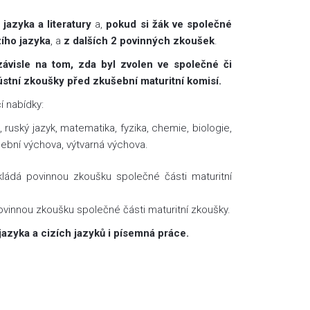
jazyka a literatury
a,
pokud si žák ve společné
zího jazyka
, a
z dalších 2 povinných zkoušek
.
závisle na tom, zda byl zvolen ve společné či
ústní zkoušky před zkušební maturitní komisí.
cí nabídky:
 ruský jazyk, matematika, fyzika, chemie, biologie,
ební výchova, výtvarná výchova.
kládá povinnou zkoušku společné části maturitní
 povinnou zkoušku společné části maturitní zkoušky.
azyka a cizích jazyků i písemná práce.