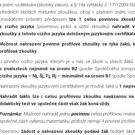
a jiném vzdělávání (školský zákon), a § 19a vyhlášky č. 177/2009 S
středních školách maturitní zkouškou, obojí v platném znění, ro
prováděcím právním předpisem
lze 1 celou
povinnou zkoušk
z cizího jazyka
(písemnou práci a ústní zkoušku)
nahradit v
zkoušky z tohoto cizího jazyka doloženým jazykovým certifiká
Možnost nahrazení povinné profilové zkoušky se týká žáků, kt
profilové zkoušky
.
U prvního cizího jazyka, kterým je u nás ve škole u všech žák
o znalostech nejméně na úrovni B2
(podle Společného evrops
cizího jazyka – Nj, Šj, Fj, Rj – minimálně na úrovni B1
(podle Spo
Nahrazení zkoušky jazykovým certifikátem je možné také u
1 nepov
Nahradit takto lze i celou profilovou zkoušku navázanou na 
didaktický test ve společné části však žák koná vždy.
Poznámka:
Možnost nahradit jednu
povinnou
celou
profilovou matur
společné části vyberou matematiku, protože nemají 4 povinné profilo
Písemnou
žádost o nahrazení zkoušky podává žák
řediteli ško