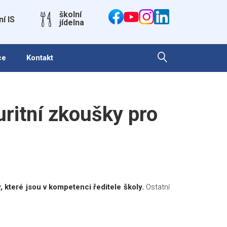
školní
ní IS
jídelna
ce
Kontakt
ritní zkoušky pro
 které jsou v kompetenci ředitele školy.
Ostatní