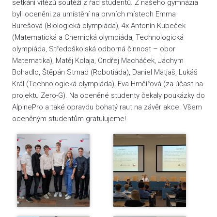
setkání vítězů soutěží z řad studentů. Z našeho gymnázia
byli oceněni za umístění na prvních místech Emma
Burešová (Biologická olympiáda), 4x Antonín Kubeček
(Matematická a Chemická olympiáda, Technologická
olympiáda, Středoškolská odborná činnost – obor
Matematika), Matěj Kolaja, Ondřej Macháček, Jáchym
Bohadlo, Štěpán Strnad (Robotiáda), Daniel Matjaš, Lukáš
Král (Technologická olympiáda), Eva Hrnčířová (za účast na
projektu Zero-G). Na oceněné studenty čekaly poukázky do
AlpinePro a také opravdu bohatý raut na závěr akce. Všem
oceněným studentům gratulujeme!