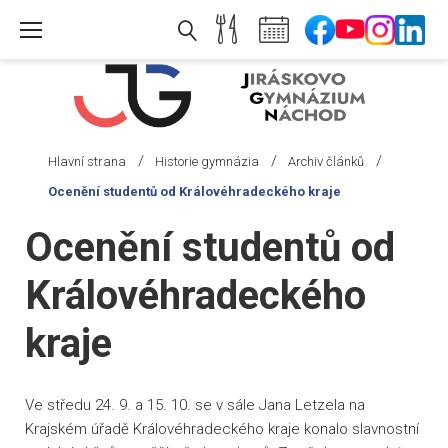
Skip
to
content
/
/
/
Hlavní strana
Historie gymnázia
Archiv článků
Ocenění studentů od Královéhradeckého kraje
Ocenění studentů od
Královéhradeckého
kraje
Ve středu 24. 9. a 15. 10. se v sále Jana Letzela na
Krajském úřadě Královéhradeckého kraje konalo slavnostní