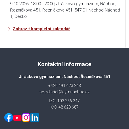
9.10.2026
18:00
-
20:00
,
Jiráskovo gymnázium, Náchod,
Řezníčkova 451, Řezníčkova 451, 547 01 Náchod-Náchod
1, Česko
Zobrazit kompletní kalendář
Kontaktní informace
Jiráskovo gymnázium, Náchod, Řezníčkova 451
+420 491 423 243
sekretariat@gymnachod.cz
IZO: 102 266 247
IČO: 48 623 687