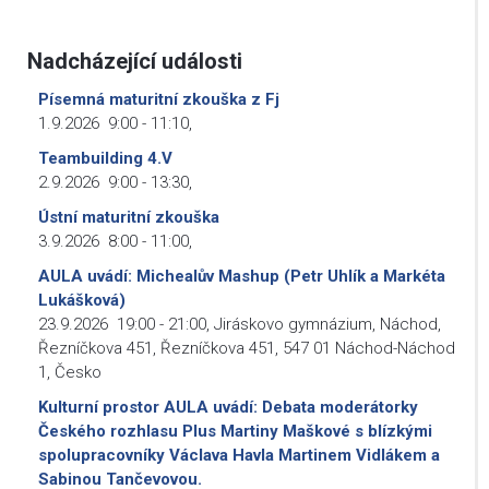
Nadcházející události
Písemná maturitní zkouška z Fj
1.9.2026
9:00
-
11:10
,
Teambuilding 4.V
2.9.2026
9:00
-
13:30
,
Ústní maturitní zkouška
3.9.2026
8:00
-
11:00
,
AULA uvádí: Michealův Mashup (Petr Uhlík a Markéta
Lukášková)
23.9.2026
19:00
-
21:00
,
Jiráskovo gymnázium, Náchod,
Řezníčkova 451, Řezníčkova 451, 547 01 Náchod-Náchod
1, Česko
Kulturní prostor AULA uvádí: Debata moderátorky
Českého rozhlasu Plus Martiny Maškové s blízkými
spolupracovníky Václava Havla Martinem Vidlákem a
Sabinou Tančevovou.