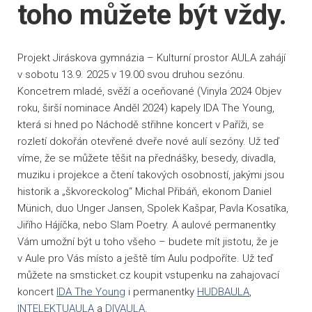
toho můžete být vždy.
Projekt Jiráskova gymnázia – Kulturní prostor AULA zahájí
v sobotu 13.9. 2025 v 19.00 svou druhou sezónu.
Koncetrem mladé, svěží a oceňované (Vinyla 2024 Objev
roku, širší nominace Anděl 2024) kapely IDA The Young,
která si hned po Náchodě střihne koncert v Paříži, se
rozletí dokořán otevřené dveře nové aulí sezóny. Už teď
víme, že se můžete těšit na přednášky, besedy, divadla,
muziku i projekce a čtení takových osobností, jakými jsou
historik a „škvoreckolog“ Michal Přibáň, ekonom Daniel
Münich, duo Unger Jansen, Spolek Kašpar, Pavla Kosatíka,
Jiřího Hájíčka, nebo Slam Poetry. A aulové permanentky
Vám umožní být u toho všeho – budete mít jistotu, že je
v Aule pro Vás místo a ještě tím Aulu podpoříte. Už teď
můžete na smsticket.cz koupit vstupenku na zahajovací
koncert
IDA The Young
i permanentky
HUDBAULA
,
INTELEKTUAULA
a
DIVAULA
.