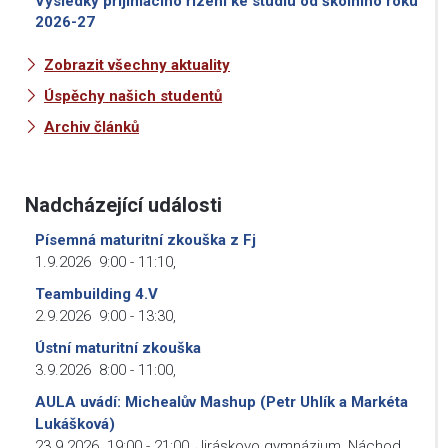
Výsledky přijímacího řízení ke studiu od školního roku
2026-27
Zobrazit všechny aktuality
Úspěchy našich studentů
Archiv článků
Nadcházející události
Písemná maturitní zkouška z Fj
1.9.2026
9:00
-
11:10
,
Teambuilding 4.V
2.9.2026
9:00
-
13:30
,
Ústní maturitní zkouška
3.9.2026
8:00
-
11:00
,
AULA uvádí: Michealův Mashup (Petr Uhlík a Markéta
Lukášková)
23.9.2026
19:00
-
21:00
,
Jiráskovo gymnázium, Náchod,