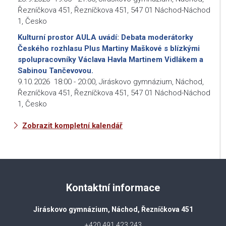
Řezníčkova 451, Řezníčkova 451, 547 01 Náchod-Náchod
1, Česko
Kulturní prostor AULA uvádí: Debata moderátorky
Českého rozhlasu Plus Martiny Maškové s blízkými
spolupracovníky Václava Havla Martinem Vidlákem a
Sabinou Tančevovou.
9.10.2026
18:00
-
20:00
,
Jiráskovo gymnázium, Náchod,
Řezníčkova 451, Řezníčkova 451, 547 01 Náchod-Náchod
1, Česko
Zobrazit kompletní kalendář
Kontaktní informace
Jiráskovo gymnázium, Náchod, Řezníčkova 451
+420 491 423 243