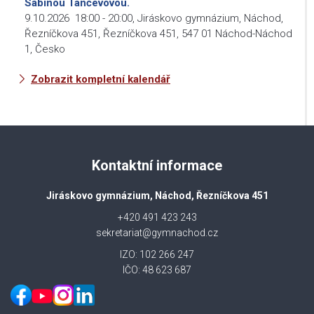
Sabinou Tančevovou.
9.10.2026
18:00
-
20:00
,
Jiráskovo gymnázium, Náchod,
Řezníčkova 451, Řezníčkova 451, 547 01 Náchod-Náchod
1, Česko
Zobrazit kompletní kalendář
Kontaktní informace
Jiráskovo gymnázium, Náchod, Řezníčkova 451
+420 491 423 243
sekretariat@gymnachod.cz
IZO: 102 266 247
IČO: 48 623 687