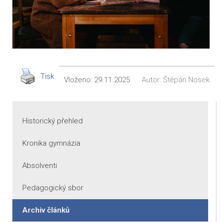
Tisk
Vloženo:
29.11.2025
Autor:
Štěpán Nosek
Historický přehled
Kronika gymnázia
Absolventi
Pedagogický sbor
Archiv článků