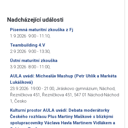
Nadcházející události
Písemná maturitní zkouška z Fj
1.9.2026
9:00
-
11:10
,
Teambuilding 4.V
2.9.2026
9:00
-
13:30
,
Ústní maturitní zkouška
3.9.2026
8:00
-
11:00
,
AULA uvádí: Michealův Mashup (Petr Uhlík a Markéta
Lukášková)
23.9.2026
19:00
-
21:00
,
Jiráskovo gymnázium, Náchod,
Řezníčkova 451, Řezníčkova 451, 547 01 Náchod-Náchod
1, Česko
Kulturní prostor AULA uvádí: Debata moderátorky
Českého rozhlasu Plus Martiny Maškové s blízkými
spolupracovníky Václava Havla Martinem Vidlákem a