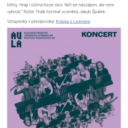
břitvy. Hrají i očima beze slov. Ničí se navzájem, ale není
vyhnutí.“ Režie Thálií čerstvě oceněný Jakub Špalek.
Vstupenky v předprodeji:
Kráska z Leenane