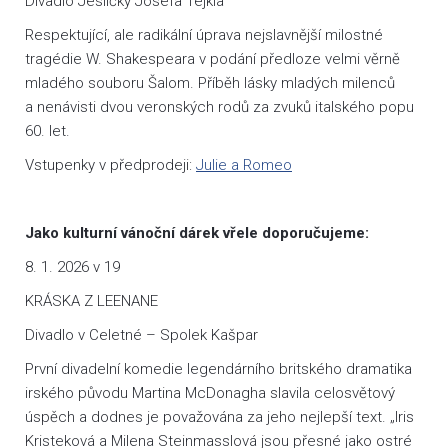
Divadlo Jesličky Josefa Tejkla
Respektující, ale radikální úprava nejslavnější milostné
tragédie W. Shakespeara v podání předloze velmi věrně
mladého souboru Šalom. Příběh lásky mladých milenců
a nenávisti dvou veronských rodů za zvuků italského popu
60. let.
Vstupenky v předprodeji:
Julie a Romeo
Jako kulturní vánoční dárek vřele doporučujeme:
8. 1. 2026 v 19
KRÁSKA Z LEENANE
Divadlo v Celetné – Spolek Kašpar
První divadelní komedie legendárního britského dramatika
irského původu Martina McDonagha slavila celosvětový
úspěch a dodnes je považována za jeho nejlepší text. „Iris
Kristeková a Milena Steinmasslová jsou přesné jako ostré