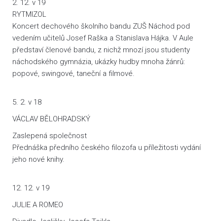
2. 12. v 19
RYTMIZOL
Koncert dechového školního bandu ZUŠ Náchod pod
vedením učitelů Josef Raška a Stanislava Hájka. V Aule
představí členové bandu, z nichž mnozí jsou studenty
náchodského gymnázia, ukázky hudby mnoha žánrů:
popové, swingové, taneční a filmové.
5. 2. v 18
VÁCLAV BĚLOHRADSKÝ
Zaslepená společnost
Přednáška předního českého filozofa u příležitosti vydání
jeho nové knihy.
12. 12. v 19
JULIE A ROMEO