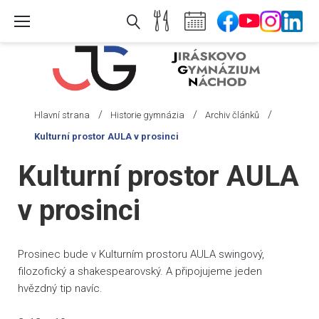
Skip
to
content
/
/
/
Hlavní strana
Historie gymnázia
Archiv článků
Kulturní prostor AULA v prosinci
Kulturní prostor AULA
v prosinci
Prosinec bude v Kulturním prostoru AULA swingový,
filozofický a shakespearovský. A připojujeme jeden
hvězdný tip navíc.