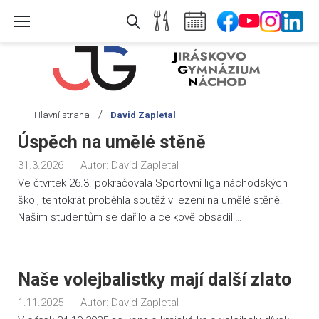
Skip
to
content
/
Hlavní strana
David Zapletal
Autor:
Úspěch na umělé stěně
David
31.3.2026
Autor:
David Zapletal
Zapletal
Ve čtvrtek 26.3. pokračovala Sportovní liga náchodských
škol, tentokrát proběhla soutěž v lezení na umělé stěně.
Našim studentům se dařilo a celkově obsadili…
Naše volejbalistky mají další zlato
1.11.2025
Autor:
David Zapletal