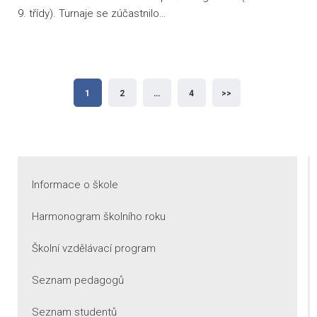
9. třídy). Turnaje se zúčastnilo…
Stránkování
1
2
…
4
>>
příspěvků
Informace o škole
Harmonogram školního roku
Školní vzdělávací program
Seznam pedagogů
Seznam studentů