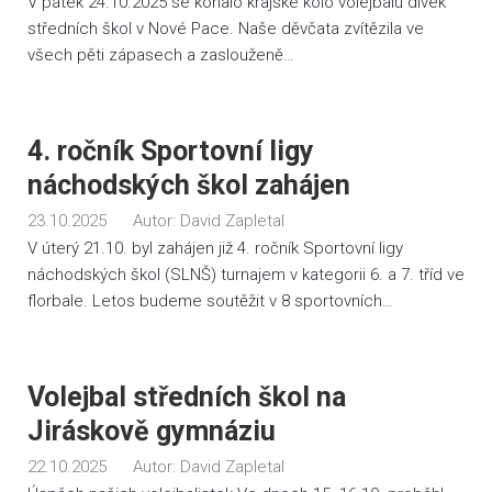
V pátek 24.10.2025 se konalo krajské kolo volejbalu dívek
středních škol v Nové Pace. Naše děvčata zvítězila ve
všech pěti zápasech a zaslouženě…
4. ročník Sportovní ligy
náchodských škol zahájen
23.10.2025
Autor:
David Zapletal
V úterý 21.10. byl zahájen již 4. ročník Sportovní ligy
náchodských škol (SLNŠ) turnajem v kategorii 6. a 7. tříd ve
florbale. Letos budeme soutěžit v 8 sportovních…
Volejbal středních škol na
Jiráskově gymnáziu
22.10.2025
Autor:
David Zapletal