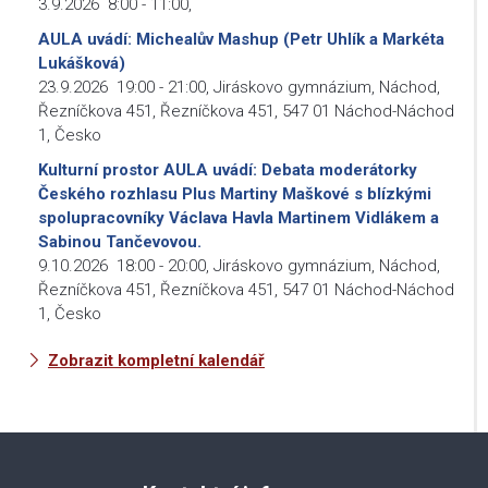
3.9.2026
8:00
-
11:00
,
AULA uvádí: Michealův Mashup (Petr Uhlík a Markéta
Lukášková)
23.9.2026
19:00
-
21:00
,
Jiráskovo gymnázium, Náchod,
Řezníčkova 451, Řezníčkova 451, 547 01 Náchod-Náchod
1, Česko
Kulturní prostor AULA uvádí: Debata moderátorky
Českého rozhlasu Plus Martiny Maškové s blízkými
spolupracovníky Václava Havla Martinem Vidlákem a
Sabinou Tančevovou.
9.10.2026
18:00
-
20:00
,
Jiráskovo gymnázium, Náchod,
Řezníčkova 451, Řezníčkova 451, 547 01 Náchod-Náchod
1, Česko
Zobrazit kompletní kalendář