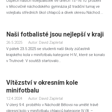
Úspěch našich volejbalistek Ve dnech 15.-16.10. proběhl
v tělocvičně náchodského gymnázia již tradiční turnaj ve
volejbalu středních škol chlapců a dívek okresu Náchod.…
Naši fotbalisté jsou nejlepší v kraji
26.5.2025
Autor:
David Zapletal
V pátek 23.5.2025 se studenti naší školy zúčastnili
krajského kola v minifotbalu kategorie H IV., které se konalo
v Trutnově. V soutěži startovalo…
Vítězství v okresním kole
minifotbalu
12.4.2024
Autor:
David Zapletal
V úterý 9.4. proběhlo v Náchodě Bělovsi na umělé trávě
okresní kolo v minifotbalu chlapců kategorie IV (8. –