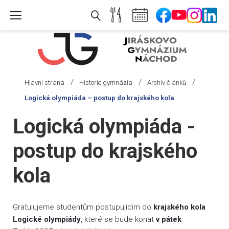
Skip
to
content
/
/
/
Hlavní strana
Historie gymnázia
Archiv článků
Logická olympiáda – postup do krajského kola
Logická olympiáda -
postup do krajského
kola
Gratulujeme studentům postupujícím do
krajského kola
Logické olympiády
, které se bude konat
v pátek