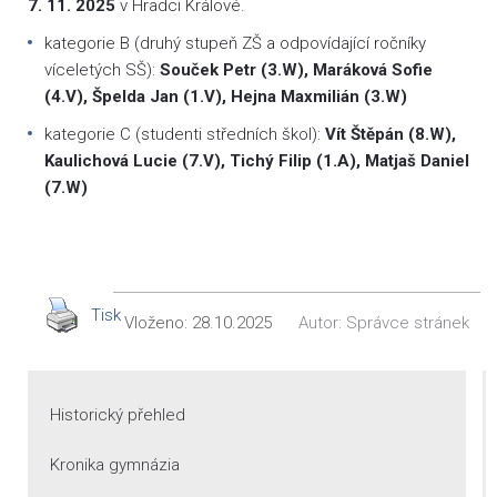
7. 11. 2025
v Hradci Králové.
kategorie B (druhý stupeň ZŠ a odpovídající ročníky
víceletých SŠ):
Souček
Petr (3.W), Maráková Sofie
(4.V), Špelda Jan (1.V), Hejna Maxmilián (3.W)
kategorie C (studenti středních škol):
Vít
Štěpán (8.W),
Kaulichová Lucie (7.V), Tichý Filip (1.A), Matjaš Daniel
(7.W)
Tisk
Vloženo:
28.10.2025
Autor:
Správce stránek
Historický přehled
Kronika gymnázia