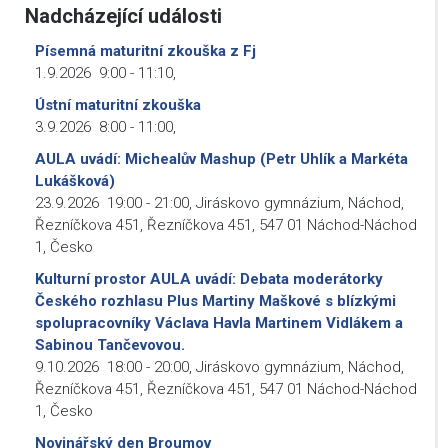
Nadcházející události
Písemná maturitní zkouška z Fj
1.9.2026
9:00
-
11:10
,
Ústní maturitní zkouška
3.9.2026
8:00
-
11:00
,
AULA uvádí: Michealův Mashup (Petr Uhlík a Markéta
Lukášková)
23.9.2026
19:00
-
21:00
,
Jiráskovo gymnázium, Náchod,
Řezníčkova 451, Řezníčkova 451, 547 01 Náchod-Náchod
1, Česko
Kulturní prostor AULA uvádí: Debata moderátorky
Českého rozhlasu Plus Martiny Maškové s blízkými
spolupracovníky Václava Havla Martinem Vidlákem a
Sabinou Tančevovou.
9.10.2026
18:00
-
20:00
,
Jiráskovo gymnázium, Náchod,
Řezníčkova 451, Řezníčkova 451, 547 01 Náchod-Náchod
1, Česko
Novinářský den Broumov