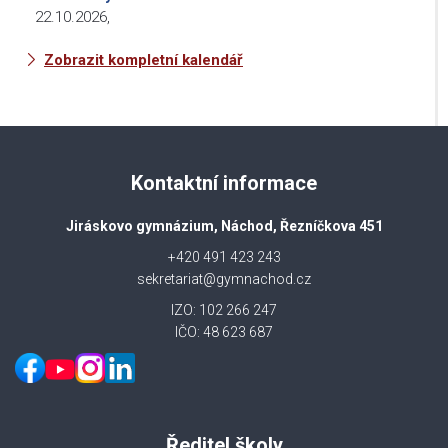
22.10.2026
,
Zobrazit kompletní kalendář
Kontaktní informace
Jiráskovo gymnázium, Náchod, Řezníčkova 451
+420 491 423 243
sekretariat@gymnachod.cz
IZO: 102 266 247
IČO: 48 623 687
Ředitel školy