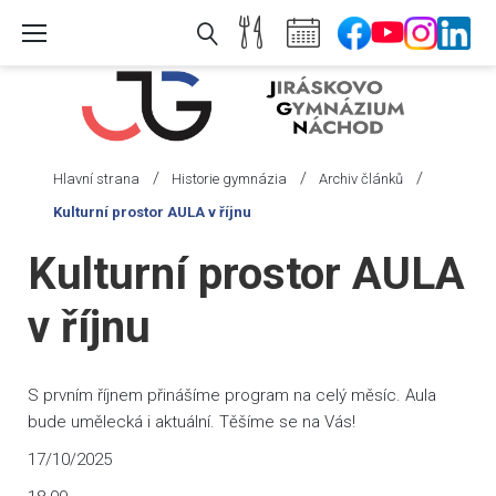
Skip
to
content
/
/
/
Hlavní strana
Historie gymnázia
Archiv článků
Kulturní prostor AULA v říjnu
Kulturní prostor AULA
v říjnu
S prvním říjnem přinášíme program na celý měsíc. Aula
bude umělecká i aktuální. Těšíme se na Vás!
17/10/2025