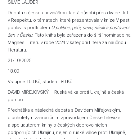
SILVIE LAUDER
Debata s českou novinářkou, která působí přes dvacet let
v Respektu, o tématech, které prezentovala v knize V pasti
pohlaví s podtitulem
O politice, péči, sexu, násilí a postavení
žen v Česku.
Tato kniha byla zařazena do širší nominace na
Magnesii Literu v roce 2024 v kategorii Litera za naučnou
literaturu.
31/10/2025
18.00
Vstupné 100 Kč, studenti 80 Kč
DAVID MIŘEJOVSKÝ – Ruská válka proti Ukrajině a česká
pomoc
Přednáška a následná debata s Davidem Miřejovským,
dlouholetým zahraničním zpravodajem České televize
a spoluautorem knihy o českých dobrovolnících
podporujících Ukrajinu, nejen o ruské válce proti Ukrajině,