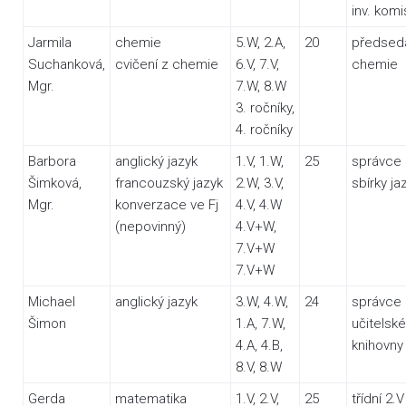
inv. kom
Jarmila
chemie
5.W, 2.A,
20
předsed
Suchanková,
cvičení z chemie
6.V, 7.V,
chemie
Mgr.
7.W, 8.W
3. ročníky,
4. ročníky
Barbora
anglický jazyk
1.V, 1.W,
25
správce
Šimková,
francouzský jazyk
2.W, 3.V,
sbírky ja
Mgr.
konverzace ve Fj
4.V, 4.W
(nepovinný)
4.V+W,
7.V+W
7.V+W
Michael
anglický jazyk
3.W, 4.W,
24
správce
Šimon
1.A, 7.W,
učitelské
4.A, 4.B,
knihovny
8.V, 8.W
Gerda
matematika
1.V, 2.V,
25
třídní 2.V