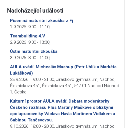
Nadcházející události
Písemná maturitní zkouška z Fj
1.9.2026
9:00
-
11:10
,
Teambuilding 4.V
2.9.2026
9:00
-
13:30
,
Ústní maturitní zkouška
3.9.2026
8:00
-
11:00
,
AULA uvádí: Michealův Mashup (Petr Uhlík a Markéta
Lukášková)
23.9.2026
19:00
-
21:00
,
Jiráskovo gymnázium, Náchod,
Řezníčkova 451, Řezníčkova 451, 547 01 Náchod-Náchod
1, Česko
Kulturní prostor AULA uvádí: Debata moderátorky
Českého rozhlasu Plus Martiny Maškové s blízkými
spolupracovníky Václava Havla Martinem Vidlákem a
Sabinou Tančevovou.
9.10.2026
18:00
-
20:00
,
Jiráskovo gymnázium, Náchod,