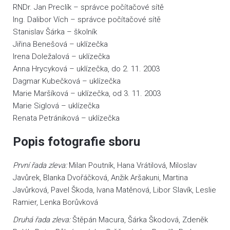
RNDr. Jan Preclík – správce počítačové sítě
Ing. Dalibor Vích – správce počítačové sítě
Stanislav Šárka – školník
Jiřina Benešová – uklízečka
Irena Doležalová – uklízečka
Anna Hrycyková – uklízečka, do 2. 11. 2003
Dagmar Kubečková – uklízečka
Marie Maršíková – uklízečka, od 3. 11. 2003
Marie Siglová – uklízečka
Renata Petrániková – uklízečka
Popis fotografie sboru
První řada zleva:
Milan Poutník, Hana Vrátilová, Miloslav
Javůrek, Blanka Dvořáčková, Anžik Aršakuni, Martina
Javůrková, Pavel Škoda, Ivana Matěnová, Libor Slavík, Leslie
Ramier, Lenka Borůvková
Druhá řada zleva:
Štěpán Macura, Šárka Škodová, Zdeněk