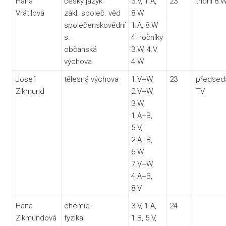
Hana
český jazyk
3.V, 1.A,
23
třídní 8.
Vrátilová
zákl. společ. věd
8.W
společenskovědní
1.A, 8.W
s.
4. ročníky
občanská
3.W, 4.V,
výchova
4.W
Josef
tělesná výchova
1.V+W,
23
předsed
Zikmund
2.V+W,
TV
3.W,
1.A+B,
5.V,
2.A+B,
6.W,
7.V+W,
4.A+B,
8.V
Hana
chemie
3.V, 1.A,
24
Zikmundová
fyzika
1.B, 5.V,