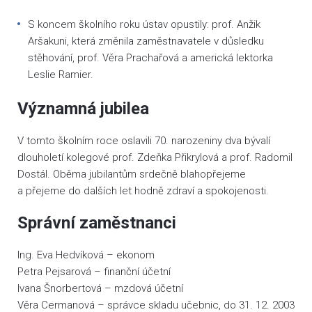
S koncem školního roku ústav opustily: prof. Anžik
Aršakuni, která změnila zaměstnavatele v důsledku
stěhování, prof. Věra Prachařová a americká lektorka
Leslie Ramier.
Významná jubilea
V tomto školním roce oslavili 70. narozeniny dva bývalí
dlouholetí kolegové prof. Zdeňka Přikrylová a prof. Radomil
Dostál. Oběma jubilantům srdečně blahopřejeme
a přejeme do dalších let hodně zdraví a spokojenosti.
Správní zaměstnanci
Ing. Eva Hedvíková – ekonom
Petra Pejsarová – finanční účetní
Ivana Šnorbertová – mzdová účetní
Věra Cermanová – správce skladu učebnic, do 31. 12. 2003