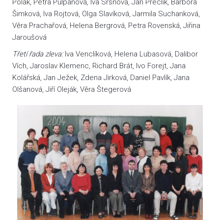
Polák, Petra Půlpánová, Iva Sršňová, Jan Preclík, Barbora
Šimková, Iva Rojtová, Olga Slavíková, Jarmila Suchanková,
Věra Prachařová, Helena Bergrová, Petra Rovenská, Jiřina
Jaroušová
Třetí řada zleva:
Iva Venclíková, Helena Lubasová, Dalibor
Vích, Jaroslav Klemenc, Richard Brát, Ivo Forejt, Jana
Kolářská, Jan Ježek, Zdena Jirková, Daniel Pavlík, Jana
Olšanová, Jiří Oleják, Věra Štegerová