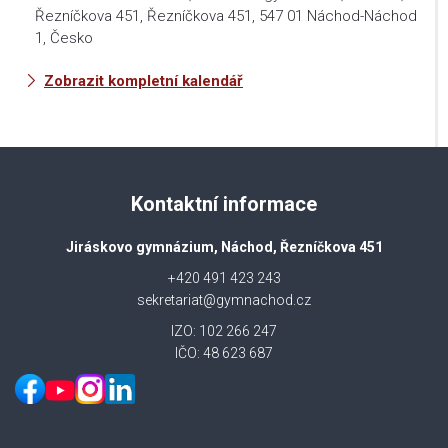
Řezníčkova 451, Řezníčkova 451, 547 01 Náchod-Náchod
1, Česko
Zobrazit kompletní kalendář
Kontaktní informace
Jiráskovo gymnázium, Náchod, Řezníčkova 451
+420 491 423 243
sekretariat@gymnachod.cz
IZO: 102 266 247
IČO: 48 623 687