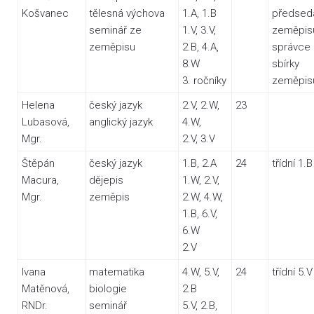
Košvanec
tělesná výchova
1.A, 1.B
předsed
seminář ze
1.V, 3.V,
zeměpis
zeměpisu
2.B, 4.A,
správce
8.W
sbírky
3. ročníky
zeměpis
Helena
český jazyk
2.V, 2.W,
23
Lubasová,
anglický jazyk
4.W,
Mgr.
2.V, 3.V
Štěpán
český jazyk
1.B, 2.A
24
třídní 1.B
Macura,
dějepis
1.W, 2.V,
Mgr.
zeměpis
2.W, 4.W,
1.B, 6.V,
6.W
2.V
Ivana
matematika
4.W, 5.V,
24
třídní 5.V
Matěnová,
biologie
2.B
RNDr.
seminář
5.V, 2.B,