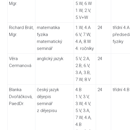
Mgr.
5.W, 6.W
1.W, 2.V,
5.V+W
Richard Brát,
matematika
1.W, 4.A
24
třídní 4.A
Mgr.
fyzika
6.V, 7.W,
předsed
matematický
4.A, 8.W
fyziky
seminář
4. ročníky
Věra
anglický jazyk
5.V, 2.A,
24
Cermanová
2.B, 6.V,
3.A, 3.B,
7.W, 8.V
Blanka
český jazyk
4.B
24
třídní 4.B
Dvořáčková,
dějepis
1.V, 3.V,
PaedDr.
seminář
3.W, 4.V,
z dějepisu
5.V, 3.A,
7.W, 4.A,
4.B