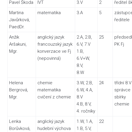
Pavel Škoda
IVT
3.V
2
ředitel š
Martina
matematika
3.A
5
zástupc
Javůrková,
ředitele
PaedDr.
Anžik
anglický jazyk
2.A, 2.B,
25
předsed
Aršakuni,
francouzský jazyk
6.V, 7.V
PK Fj
Mgr.
konverzace ve Fj
1.B,
(nepovinná)
6.V+W,
8.V,
8.W
Helena
chemie
3.W, 2.B,
24
třídní 8.V
Bergrová,
matematika
6.W, 4.A,
správce
Mgr.
cvičení z chemie
8.V
sbírky
4.B, 8.V,
chemie
4. ročníky
Lenka
anglický jazyk
1.W, 1.A,
22
Borůvková,
hudební výchova
1.B, 5.V,