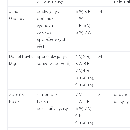
z matematiky
matemat
Jana
český jazyk
6.W, 3.B
14
Olšanová
občanská
1.W
výchova
1.B, 5.V,
základy
5.W, 2.A
společenských
věd
Daniel Pavlík,
španělský jazyk
4.V, 2.B,
24
Mgr.
konverzace ve Šj
3.A, 3.B,
7.V, 4.B
3. ročníky,
4. ročníky
Zdeněk
matematika
7.V
21
správce
Polák
fyzika
1.A, 1.B,
sbírky fy
seminář z fyziky
6.W, 7.V,
4.B
4. ročníky