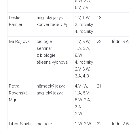
5.W, 2.A,
6.V, 7.V
Leslie
anglický jazyk
1.V, 1.W
18
Ramier
konverzace v Aj
3. ročníky,
4. ročníky
Iva Rojtová
biologie
1.V, 3.W,
23
třídní 3.A
seminář
1.A, 3.A,
z biologie
8.W
tělesná výchova
4. ročníky
2.V, 3.W,
3.A, 4.B
Petra
německý jazyk
4.V+W,
21
Rovenská,
anglický jazyk
1.A, 5.V,
Mgr.
5.W, 2.A,
3.A
2.W
Libor Slavík,
biologie
1.W, 2.W,
22
třídní 2.