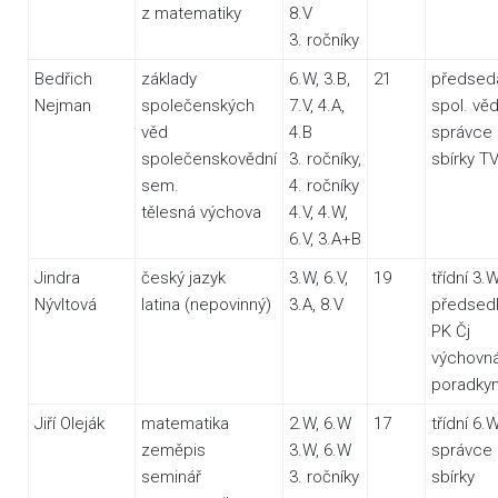
z matematiky
8.V
3. ročníky
Bedřich
základy
6.W, 3.B,
21
předsed
Nejman
společenských
7.V, 4.A,
spol. vě
věd
4.B
správce
společenskovědní
3. ročníky,
sbírky T
sem.
4. ročníky
tělesná výchova
4.V, 4.W,
6.V, 3.A+B
Jindra
český jazyk
3.W, 6.V,
19
třídní 3.
Nývltová
latina (nepovinný)
3.A, 8.V
předsed
PK Čj
výchovn
poradky
Jiří Oleják
matematika
2.W, 6.W
17
třídní 6.
zeměpis
3.W, 6.W
správce
seminář
3. ročníky
sbírky