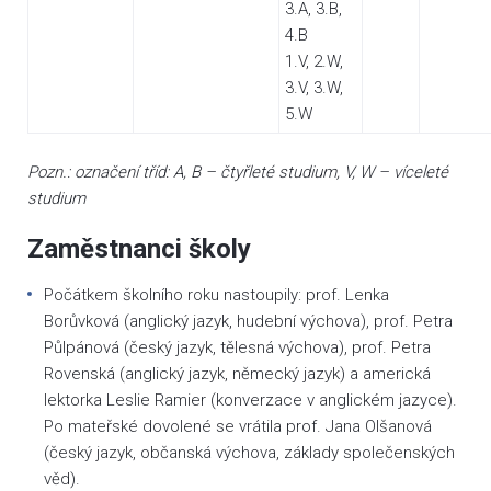
3.A, 3.B,
4.B
1.V, 2.W,
3.V, 3.W,
5.W
Pozn.: označení tříd: A, B – čtyřleté studium, V, W – víceleté
studium
Zaměstnanci školy
Počátkem školního roku nastoupily: prof. Lenka
Borůvková (anglický jazyk, hudební výchova), prof. Petra
Půlpánová (český jazyk, tělesná výchova), prof. Petra
Rovenská (anglický jazyk, německý jazyk) a americká
lektorka Leslie Ramier (konverzace v anglickém jazyce).
Po mateřské dovolené se vrátila prof. Jana Olšanová
(český jazyk, občanská výchova, základy společenských
věd).