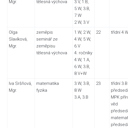
Mgr.
tělesná výchova
3.V, 1.B,
5.W, 3.B,
7.W
2.W, 3.V
Olga
zeměpis
1.W, 2.W,
22
třídní 4.
Slavíková,
seminář ze
4.W, 5.W,
Mgr.
zeměpisu
6.V
tělesná výchova
4. ročníky
4.W, 1.A,
6.W, 3.B,
8.V+W
Iva Sršňová,
matematika
3.W, 3.B,
23
třídní 3.B
Mgr.
fyzika
8.W
předsed
3.A, 3.B
MPK přír
věd
předsed
matemat
předsed