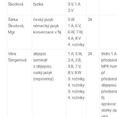
Škodová
fyzika
3.V, 1.A
2.V
Šárka
český jazyk
5.W
24
Škodová,
německý jazyk
1.A, 6.V,
Mgr.
konverzace v Nj
6.W, 7.W,
4.A, 8.V
4. ročníky
Věra
dějepis
1.A, 5.W,
24
třídní 1.A
Štegerová
seminář
2.A, 2.B,
předsed
z dějepisu
3.B, 7.V,
MPK hum
ruský jazyk
8.V, 8.W
př.
(nepovinný)
3. ročníky,
předsed
4. ročníky
dějepisu
3. ročníky,
předsed
4. ročníky
Rj
správce
sbírky sp
věd