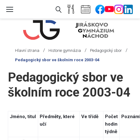
Skip
to
content
/
/
/
Hlavní strana
Historie gymnázia
Pedagogický sbor
Pedagogický sbor ve školním roce 2003-04
Pedagogický sbor ve
školním roce 2003-04
Jméno, titul
Předměty, které
Ve třídě
Počet
Poznám
učí
hodin
týdně