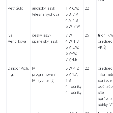
Petr Šulc
anglický jazyk
1.V, 6.W,
22
tělesná výchova
3.B, 7.V,
4.A, 4.B
5.W, 7.W
Iva
český jazyk
7.W
25
třídní 7.
Venclíková
španělský jazyk
4.W, 1.B,
předsed
5.V, 5.W,
PK Šj
6.V+W,
7.V, 4.B
Dalibor Vích,
IVT
3.W, 4.V,
22
předsed
Ing.
programování
5.V, 1.A,
informati
IVT (volitelný)
1.B
správce
4. ročníky
počítačo
4. ročníky
sítě
správce
sbírky IV