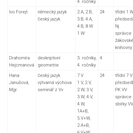
4. ročníky
Ivo Forejt
německý jazyk
2.A, 2.B,
24
třídní 1.
český jazyk
3.B, 4.A,
předsed
4.B, 8.W
Nj
1.W
správce
žákovsk
knihovny
Drahomíra
deskriptivní
3. ročníky,
4
Hejcmanová
geometrie
4. ročníky
Hana
český jazyk
7.V
24
třídní 7.V
Janušová,
výtvarná výchova
1.V, 2.V,
předsed
Mgr.
seminář z Vv
2.W, 3.V,
PK VV
3.W, 4.V,
správce
4.W,
sbírky V
1A+B,
5.V+W,
2.A+B,
6.V+W