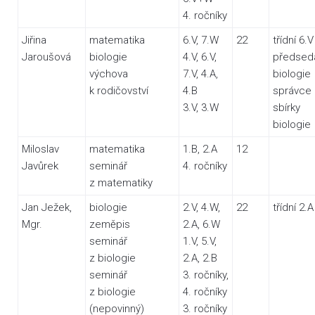
4. ročníky
Jiřina
matematika
6.V, 7.W
22
třídní 6.V
Jaroušová
biologie
4.V, 6.V,
předsed
výchova
7.V, 4.A,
biologie
k rodičovství
4.B
správce
3.V, 3.W
sbírky
biologie
Miloslav
matematika
1.B, 2.A
12
Javůrek
seminář
4. ročníky
z matematiky
Jan Ježek,
biologie
2.V, 4.W,
22
třídní 2.A
Mgr.
zeměpis
2.A, 6.W
seminář
1.V, 5.V,
z biologie
2.A, 2.B
seminář
3. ročníky,
z biologie
4. ročníky
(nepovinný)
3. ročníky