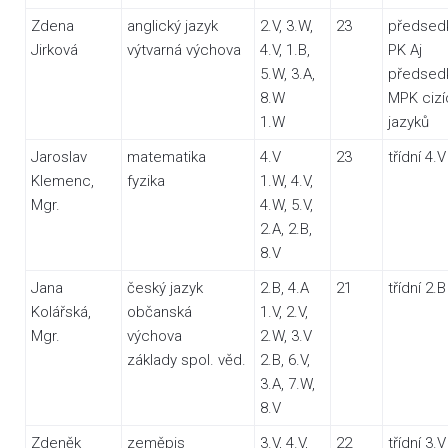
Zdena
anglický jazyk
2.V, 3.W,
23
předsed
Jirková
výtvarná výchova
4.V, 1.B,
PK Aj
5.W, 3.A,
předsed
8.W
MPK cizí
1.W
jazyků
Jaroslav
matematika
4.V
23
třídní 4.V
Klemenc,
fyzika
1.W, 4.V,
Mgr.
4.W, 5.V,
2.A, 2.B,
8.V
Jana
český jazyk
2.B, 4.A
21
třídní 2.B
Kolářská,
občanská
1.V, 2.V,
Mgr.
výchova
2.W, 3.V
základy spol. věd.
2.B, 6.V,
3.A, 7.W,
8.V
Zdeněk
zeměpis
3.V, 4.V,
22
třídní 3.V