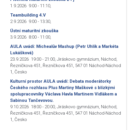
1.9.2026
9:00
-
11:10
,
Teambuilding 4.V
2.9.2026
9:00
-
13:30
,
Ústní maturitní zkouška
3.9.2026
8:00
-
11:00
,
AULA uvádí: Michealův Mashup (Petr Uhlík a Markéta
Lukášková)
23.9.2026
19:00
-
21:00
,
Jiráskovo gymnázium, Náchod,
Řezníčkova 451, Řezníčkova 451, 547 01 Náchod-Náchod
1, Česko
Kulturní prostor AULA uvádí: Debata moderátorky
Českého rozhlasu Plus Martiny Maškové s blízkými
spolupracovníky Václava Havla Martinem Vidlákem a
Sabinou Tančevovou.
9.10.2026
18:00
-
20:00
,
Jiráskovo gymnázium, Náchod,
Řezníčkova 451, Řezníčkova 451, 547 01 Náchod-Náchod
1, Česko