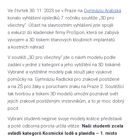
Ve čtvrtek 30. 11. 2023 se v Praze na
Gymnáziu Arabská
konalo vyhlášení výsledků 7. ročníku soutěže „3D pro
všechny“. Účast na slavnostním vyhlášení jste spojili
s exkurzí do kladenské firmy ProSpon, která se zabývá
vývojem a 3D tiskem titanových kloubních implantátů
a kostních náhrad.
V soutěži „3D pro všechny“ jde o návrh modelu podle
zadání v jedné z kategorií a jeho vytištění na 3D tiskárně.
Vybrané a vytištěné modely pak slouží jako výukové
pomůcky na Gymnáziu Radlická pro zrakově postižené
a na ZŠ pro žáky s poruchami zraku na Praze 2. Soutěžící
tak tvorbou a tiskem 3D modelů umožní poznávat svět
jejich zrakově postiženým vrstevníkům, a to je moc dobrý
pocit.
Vybraní studenti nejprve svoje modely krátce představili
a poté odborná porota určila vítěze.
Naši studenti zcela
ovládli kategorii Kosmické lodě a plavidla – 1. místo