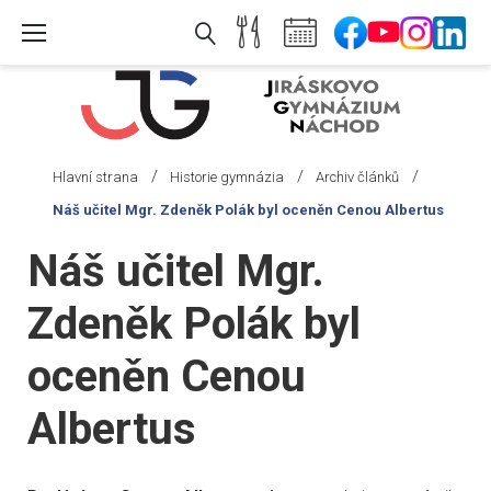
Skip
to
content
/
/
/
Hlavní strana
Historie gymnázia
Archiv článků
Náš učitel Mgr. Zdeněk Polák byl oceněn Cenou Albertus
Náš učitel Mgr.
Zdeněk Polák byl
oceněn Cenou
Albertus