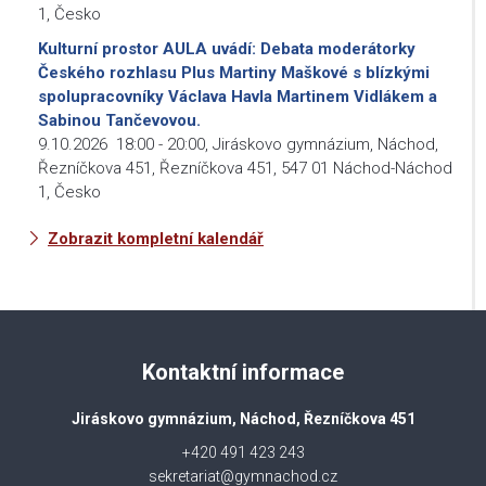
1, Česko
Kulturní prostor AULA uvádí: Debata moderátorky
Českého rozhlasu Plus Martiny Maškové s blízkými
spolupracovníky Václava Havla Martinem Vidlákem a
Sabinou Tančevovou.
9.10.2026
18:00
-
20:00
,
Jiráskovo gymnázium, Náchod,
Řezníčkova 451, Řezníčkova 451, 547 01 Náchod-Náchod
1, Česko
Zobrazit kompletní kalendář
Kontaktní informace
Jiráskovo gymnázium, Náchod, Řezníčkova 451
+420 491 423 243
sekretariat@gymnachod.cz