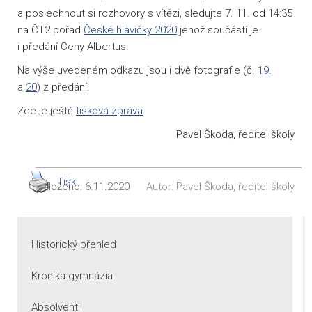
a poslechnout si rozhovory s vítězi, sledujte 7. 11. od 14:35
na ČT2 pořad
České hlavičky 2020
jehož součástí je
i předání Ceny Albertus.
Na výše uvedeném odkazu jsou i dvě fotografie (č.
19
.
a
20
) z předání.
Zde je ještě
tisková zpráva
.
Pavel Škoda, ředitel školy
Tisk
Vloženo:
6.11.2020
Autor:
Pavel Škoda, ředitel školy
Historický přehled
Kronika gymnázia
Absolventi