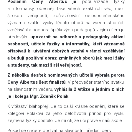
Posláním Ceny Albertus je
popularizace fyziky
a informatiky, obecněji také všech exaktních věd, mezi
širokou veřejností, zdůrazňování celospolečenského
významu kvalitní výuky těchto oborů na všech stupních
vzdělávání a podpora špičkových pedagogů. Jejím cílem je
především
upozornit na odborně a pedagogicky aktivní
osobnosti, učitele fyziky a informatiky, kteří významně
přispívají k utváření dobrých vztahů v rámci vzdělávání
a budují pozitivní obraz zmíněných oborů jak mezi žáky
a studenty, tak mezi širší veřejností.
Z několika desítek nominovaných učitelů vybrala porota
Ceny Albertus šest finalistů.
V předvečer státního svátku,
na slavnostním večeru,
vyhlásila 2 vítěze a jedním z nich
je i kolega Mgr. Zdeněk Polák
.
K vítězství blahopřeji. Je to další krásné ocenění, které se
kolegovi Polákovi za jeho celoživotní přínos pro výuku
zejména fyziky dostalo. Je mi ctí, že učí právě v naší škole.
Pokud se chcete podívat na slavnostní předání ceny