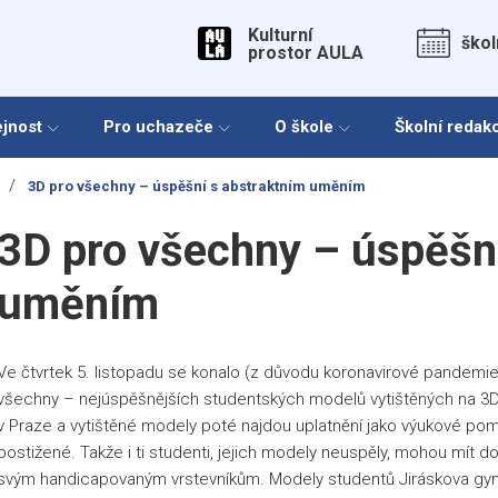
Kulturní
škol
prostor AULA
ejnost
Pro uchazeče
O škole
Školní redak
/
3D pro všechny – úspěšní s abstraktním uměním
3D pro všechny – úspěšn
uměním
Ve čtvrtek 5. listopadu se konalo (z důvodu koronavirové pandemi
všechny – nejúspěšnějších studentských modelů vytištěných na 3
v Praze a vytištěné modely poté najdou uplatnění jako výukové po
postižené. Takže i ti studenti, jejich modely neuspěly, mohou mít d
svým handicapovaným vrstevníkům. Modely studentů Jiráskova gymná