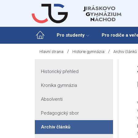
Skip
to
content
Pro studenty
Pro rodiče a veř
/
/
Hlavní strana
Historie gymnázia
Archiv článků
Historický přehled
Kronika gymnázia
Absolventi
Pedagogický sbor
Archiv článků