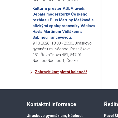
Kulturní prostor AULA uvádí:
Debata moderátorky Českého
rozhlasu Plus Martiny Maškové s
blízkými spolupracovníky Václava
Havla Martinem Vidlákem a
Sabinou Tančevovou.
9.10.2026
18:00
-
20:00
,
Jiráskovo
gymnázium, Náchod, Řezníčkova
451, Řezníčkova 451, 547 01
Náchod-Náchod 1, Česko
Zobrazit kompletní kalendář
Kontaktní informace
Ředit
Jiráskovo gymnázium, Náchod,
Pavel Š