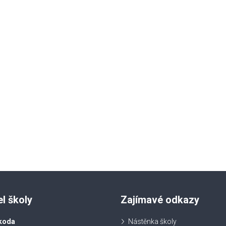
el školy
Zajímavé odkazy
koda
Nástěnka školy