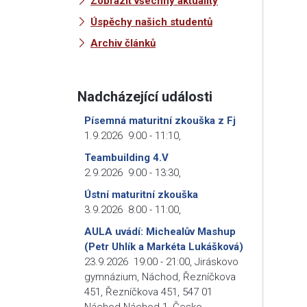
Zobrazit všechny aktuality
Úspěchy našich studentů
Archiv článků
Nadcházející události
Písemná maturitní zkouška z Fj
1.9.2026
9:00
-
11:10
,
Teambuilding 4.V
2.9.2026
9:00
-
13:30
,
Ústní maturitní zkouška
3.9.2026
8:00
-
11:00
,
AULA uvádí: Michealův Mashup
(Petr Uhlík a Markéta Lukášková)
23.9.2026
19:00
-
21:00
,
Jiráskovo
gymnázium, Náchod, Řezníčkova
451, Řezníčkova 451, 547 01
Náchod-Náchod 1, Česko