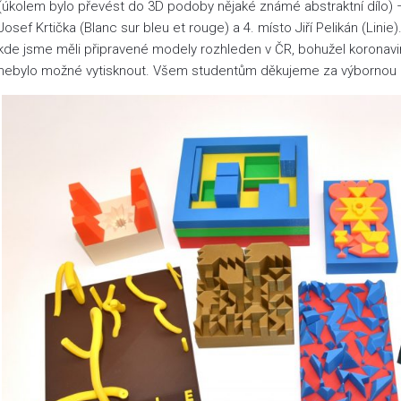
(úkolem bylo převést do 3D podoby nějaké známé abstraktní dílo) –
Josef Krtička (Blanc sur bleu et rouge) a 4. místo Jiří Pelikán (Linie)
kde jsme měli připravené modely rozhleden v ČR, bohužel koronavi
nebylo možné vytisknout. Všem studentům děkujeme za výbornou 