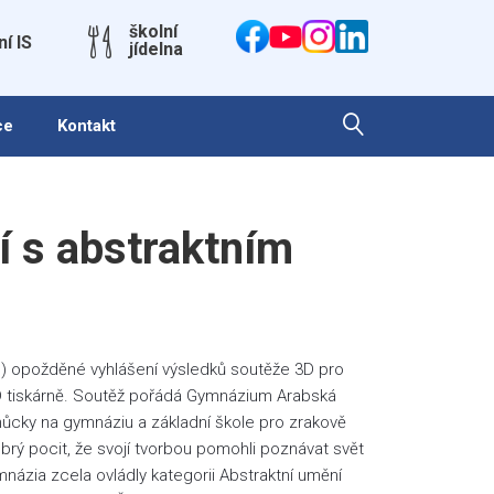
školní
ní IS
jídelna
ce
Kontakt
í s abstraktním
e) opožděné vyhlášení výsledků soutěže 3D pro
D tiskárně. Soutěž pořádá Gymnázium Arabská
můcky na gymnáziu a základní škole pro zrakově
obrý pocit, že svojí tvorbou pomohli poznávat svět
zia zcela ovládly kategorii Abstraktní umění