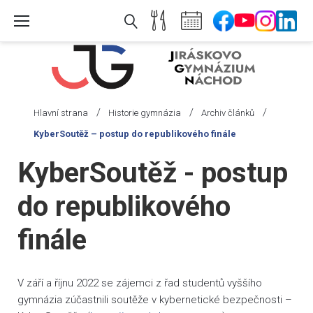
Skip
to
content
/
/
/
Hlavní strana
Historie gymnázia
Archiv článků
KyberSoutěž – postup do republikového finále
KyberSoutěž - postup
do republikového
finále
V září a říjnu 2022 se zájemci z řad studentů vyššího
gymnázia zúčastnili soutěže v kybernetické bezpečnosti –