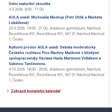
Ústní maturitní zkouška
3.9.2026
8:00
-
11:00
,
AULA uvádí: Michealův Mashup (Petr Uhlík a Markéta
Lukášková)
23.9.2026
19:00
-
21:00
,
Jiráskovo gymnázium, Náchod,
Řezníčkova 451, Řezníčkova 451, 547 01 Náchod-Náchod
1, Česko
Kulturní prostor AULA uvádí: Debata moderátorky
Českého rozhlasu Plus Martiny Maškové s blízkými
spolupracovníky Václava Havla Martinem Vidlákem a
Sabinou Tančevovou.
9.10.2026
18:00
-
20:00
,
Jiráskovo gymnázium, Náchod,
Řezníčkova 451, Řezníčkova 451, 547 01 Náchod-Náchod
1, Česko
Zobrazit kompletní kalendář