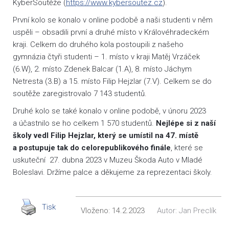
KyberSoutěže (
https://www.kybersoutez.cz
).
První kolo se konalo v online podobě a naši studenti v něm
uspěli – obsadili první a druhé místo v Královéhradeckém
kraji. Celkem do druhého kola postoupili z našeho
gymnázia čtyři studenti – 1. místo v kraji Matěj Vrzáček
(6.W), 2. místo Zdenek Balcar (1.A), 8. místo Jáchym
Netresta (3.B) a 15. místo Filip Hejzlar (7.V). Celkem se do
soutěže zaregistrovalo 7 143 studentů.
Druhé kolo se také konalo v online podobě, v únoru 2023
a účastnilo se ho celkem 1 570 studentů.
Nejlépe si z naší
školy vedl Filip Hejzlar, který se umístil na 47. místě
a postupuje tak do celorepublikového finále
, které se
uskuteční 27. dubna 2023 v Muzeu Škoda Auto v Mladé
Boleslavi. Držíme palce a děkujeme za reprezentaci školy.
Tisk
Vloženo:
14.2.2023
Autor:
Jan Preclík