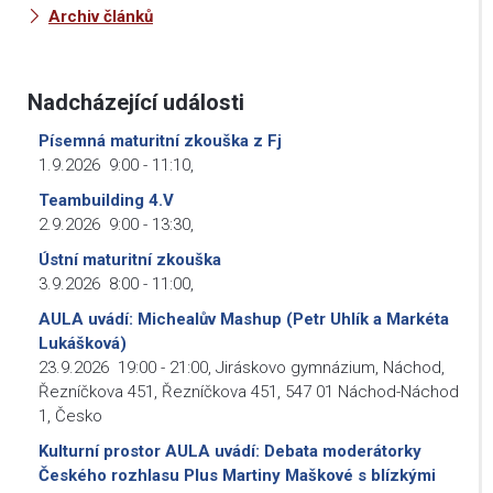
Archiv článků
Nadcházející události
Písemná maturitní zkouška z Fj
1.9.2026
9:00
-
11:10
,
Teambuilding 4.V
2.9.2026
9:00
-
13:30
,
Ústní maturitní zkouška
3.9.2026
8:00
-
11:00
,
AULA uvádí: Michealův Mashup (Petr Uhlík a Markéta
Lukášková)
23.9.2026
19:00
-
21:00
,
Jiráskovo gymnázium, Náchod,
Řezníčkova 451, Řezníčkova 451, 547 01 Náchod-Náchod
1, Česko
Kulturní prostor AULA uvádí: Debata moderátorky
Českého rozhlasu Plus Martiny Maškové s blízkými