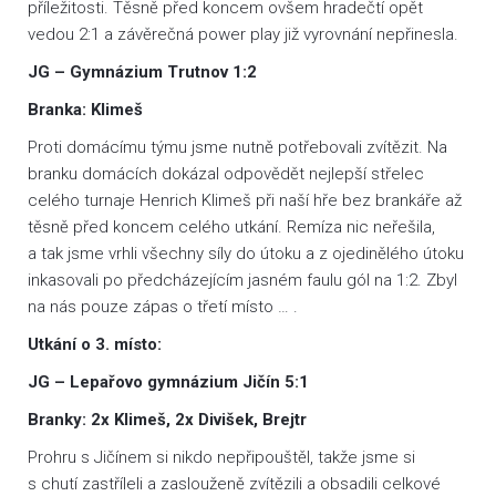
příležitosti. Těsně před koncem ovšem hradečtí opět
vedou 2:1 a závěrečná power play již vyrovnání nepřinesla.
JG – Gymnázium Trutnov 1:2
Branka: Klimeš
Proti domácímu týmu jsme nutně potřebovali zvítězit. Na
branku domácích dokázal odpovědět nejlepší střelec
celého turnaje Henrich Klimeš při naší hře bez brankáře až
těsně před koncem celého utkání. Remíza nic neřešila,
a tak jsme vrhli všechny síly do útoku a z ojedinělého útoku
inkasovali po předcházejícím jasném faulu gól na 1:2. Zbyl
na nás pouze zápas o třetí místo … .
Utkání o 3. místo:
JG – Lepařovo gymnázium Jičín 5:1
Branky: 2x Klimeš, 2x Divišek, Brejtr
Prohru s Jičínem si nikdo nepřipouštěl, takže jsme si
s chutí zastříleli a zaslouženě zvítězili a obsadili celkové