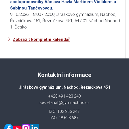
spolupracovníky Václava Havla Martinem Vidlákem a
Sabinou Tančevovou.
9.10.2026
18:00
-
20:00
,
Jiráskovo gymnázium, Náchod,
Řezníčkova 451, Řezníčkova 451, 547 01 Náchod-Náchod
1, Česko
Zobrazit kompletní kalendář
Kontaktní informace
Jiráskovo gymnázium, Náchod, Řezníčkova 451
+420 491 423 243
sekretariat@gymnachod.cz
IZO: 102 266 247
IČO: 48 623 687