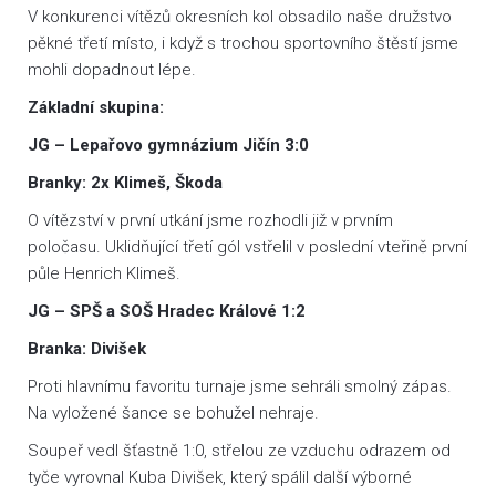
V konkurenci vítězů okresních kol obsadilo naše družstvo
pěkné třetí místo, i když s trochou sportovního štěstí jsme
mohli dopadnout lépe.
Základní skupina:
JG – Lepařovo gymnázium Jičín 3:0
Branky: 2x Klimeš, Škoda
O vítězství v první utkání jsme rozhodli již v prvním
poločasu. Uklidňující třetí gól vstřelil v poslední vteřině první
půle Henrich Klimeš.
JG – SPŠ a SOŠ Hradec Králové 1:2
Branka: Divišek
Proti hlavnímu favoritu turnaje jsme sehráli smolný zápas.
Na vyložené šance se bohužel nehraje.
Soupeř vedl šťastně 1:0, střelou ze vzduchu odrazem od
tyče vyrovnal Kuba Divišek, který spálil další výborné