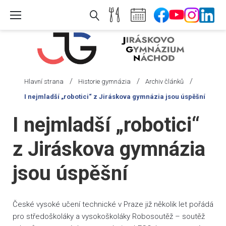
Skip
to
content
/
/
/
Hlavní strana
Historie gymnázia
Archiv článků
I nejmladší „robotici“ z Jiráskova gymnázia jsou úspěšní
I nejmladší „robotici“
z Jiráskova gymnázia
jsou úspěšní
České vysoké učení technické v Praze již několik let pořádá
pro středoškoláky a vysokoškoláky Robosoutěž – soutěž