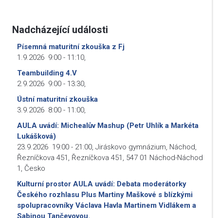
Nadcházející události
Písemná maturitní zkouška z Fj
1.9.2026
9:00
-
11:10
,
Teambuilding 4.V
2.9.2026
9:00
-
13:30
,
Ústní maturitní zkouška
3.9.2026
8:00
-
11:00
,
AULA uvádí: Michealův Mashup (Petr Uhlík a Markéta
Lukášková)
23.9.2026
19:00
-
21:00
,
Jiráskovo gymnázium, Náchod,
Řezníčkova 451, Řezníčkova 451, 547 01 Náchod-Náchod
1, Česko
Kulturní prostor AULA uvádí: Debata moderátorky
Českého rozhlasu Plus Martiny Maškové s blízkými
spolupracovníky Václava Havla Martinem Vidlákem a
Sabinou Tančevovou.