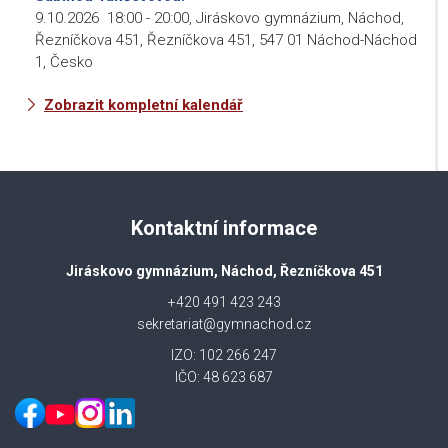
9.10.2026
18:00
-
20:00
,
Jiráskovo gymnázium, Náchod,
Řezníčkova 451, Řezníčkova 451, 547 01 Náchod-Náchod
1, Česko
Zobrazit kompletní kalendář
Kontaktní informace
Jiráskovo gymnázium, Náchod, Řezníčkova 451
+420 491 423 243
sekretariat@gymnachod.cz
IZO: 102 266 247
IČO: 48 623 687