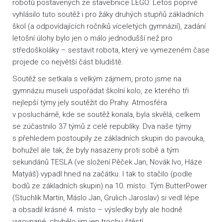
robotů postavených ze stavebnice LEGO. Letos poprvé
vyhlásilo tuto soutěž i pro žáky druhých stupňů základních
škol (a odpovídajících ročníků víceletých gymnázií), zadání
letošní úlohy bylo jen o málo jednodušší než pro
středoškoláky – sestavit robota, který ve vymezeném čase
projede co největší část bludiště.
Soutěž se setkala s velkým zájmem, proto jsme na
gymnáziu museli uspořádat školní kolo, ze kterého tři
nejlepší týmy jely soutěžit do Prahy. Atmosféra
v posluchárně, kde se soutěž konala, byla skvělá, celkem
se zúčastnilo 37 týmů z celé republiky. Dva naše týmy
s přehledem postoupily ze základních skupin do pavouka,
bohužel ale tak, že byly nasazeny proti sobě a tým
sekundánů TESLA (ve složení Pěček Jan, Novák Ivo, Háze
Matyáš) vypadl hned na začátku. I tak to stačilo (podle
bodů ze základních skupin) na 10. místo. Tým ButterPower
(Stuchlík Martin, Máslo Jan, Grulich Jaroslav) si vedl lépe
a obsadil krásné 4. místo – výsledky byly ale hodně
vyrovnané, chybělo jim jen trochu štěstí.