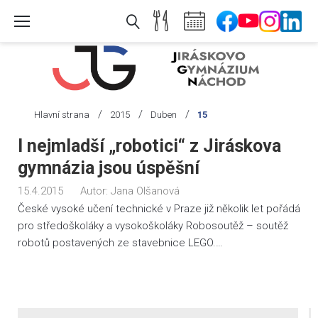
Skip
to
content
/
/
/
Hlavní strana
2015
Duben
15
Den:
I nejmladší „robotici“ z Jiráskova
15.
gymnázia jsou úspěšní
4.
15.4.2015
Autor:
Jana Olšanová
2015
České vysoké učení technické v Praze již několik let pořádá
pro středoškoláky a vysokoškoláky Robosoutěž – soutěž
robotů postavených ze stavebnice LEGO.…