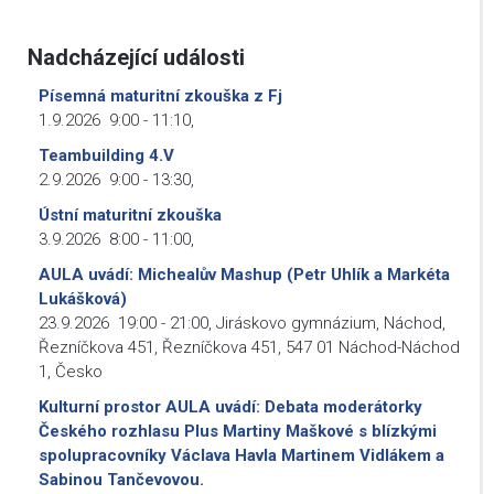
Nadcházející události
Písemná maturitní zkouška z Fj
1.9.2026
9:00
-
11:10
,
Teambuilding 4.V
2.9.2026
9:00
-
13:30
,
Ústní maturitní zkouška
3.9.2026
8:00
-
11:00
,
AULA uvádí: Michealův Mashup (Petr Uhlík a Markéta
Lukášková)
23.9.2026
19:00
-
21:00
,
Jiráskovo gymnázium, Náchod,
Řezníčkova 451, Řezníčkova 451, 547 01 Náchod-Náchod
1, Česko
Kulturní prostor AULA uvádí: Debata moderátorky
Českého rozhlasu Plus Martiny Maškové s blízkými
spolupracovníky Václava Havla Martinem Vidlákem a
Sabinou Tančevovou.