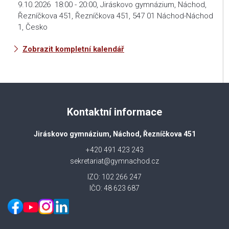
9.10.2026
18:00
-
20:00
,
Jiráskovo gymnázium, Náchod,
Řezníčkova 451, Řezníčkova 451, 547 01 Náchod-Náchod
1, Česko
Zobrazit kompletní kalendář
Kontaktní informace
Jiráskovo gymnázium, Náchod, Řezníčkova 451
+420 491 423 243
sekretariat@gymnachod.cz
IZO: 102 266 247
IČO: 48 623 687