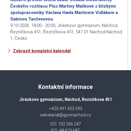
Českého rozhlasu Plus Martiny Maškové s blízkými
spolupracovníky Václava Havla Martinem Vidlákem a
Sabinou Tančevovou.
9.10.2026
18:00
-
20:00
,
Jiráskovo gymnázium, Náchod,
Řezníčkova 451, Řezníčkova 451, 547 01 Náchod-Náchod
1, Česko
Zobrazit kompletní kalendář
Kontaktní informace
Jiráskovo gymnázium, Náchod, Řezníčkova 451
+420 491 423 243
sekretariat@gymnachod.cz
IZO: 102 266 247
IČO: 48 623 687