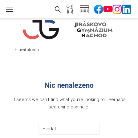
Skip
to
content
Hlavní strana
Nic nenalezeno
It seems we can’t find what you’re looking for. Perhaps
searching can help.
Search
for: