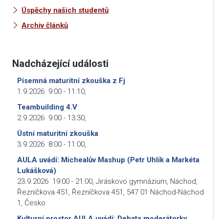
Úspěchy našich studentů
Archiv článků
Nadcházející události
Písemná maturitní zkouška z Fj
1.9.2026
9:00
-
11:10
,
Teambuilding 4.V
2.9.2026
9:00
-
13:30
,
Ústní maturitní zkouška
3.9.2026
8:00
-
11:00
,
AULA uvádí: Michealův Mashup (Petr Uhlík a Markéta
Lukášková)
23.9.2026
19:00
-
21:00
,
Jiráskovo gymnázium, Náchod,
Řezníčkova 451, Řezníčkova 451, 547 01 Náchod-Náchod
1, Česko
Kulturní prostor AULA uvádí: Debata moderátorky