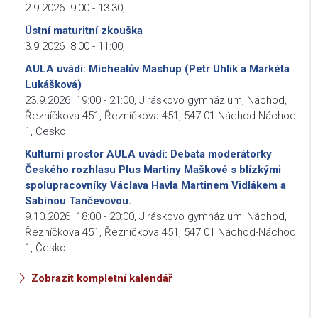
2.9.2026
9:00
-
13:30
,
Ústní maturitní zkouška
3.9.2026
8:00
-
11:00
,
AULA uvádí: Michealův Mashup (Petr Uhlík a Markéta
Lukášková)
23.9.2026
19:00
-
21:00
,
Jiráskovo gymnázium, Náchod,
Řezníčkova 451, Řezníčkova 451, 547 01 Náchod-Náchod
1, Česko
Kulturní prostor AULA uvádí: Debata moderátorky
Českého rozhlasu Plus Martiny Maškové s blízkými
spolupracovníky Václava Havla Martinem Vidlákem a
Sabinou Tančevovou.
9.10.2026
18:00
-
20:00
,
Jiráskovo gymnázium, Náchod,
Řezníčkova 451, Řezníčkova 451, 547 01 Náchod-Náchod
1, Česko
Zobrazit kompletní kalendář