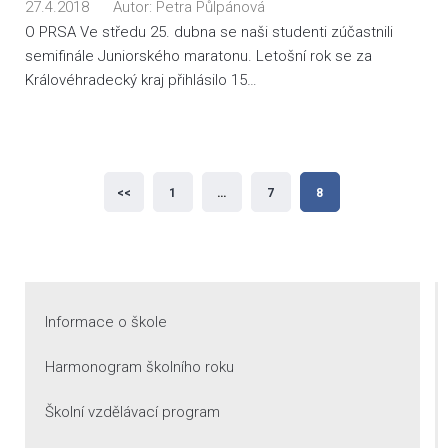
27.4.2018
Autor:
Petra Půlpánová
O PRSA Ve středu 25. dubna se naši studenti zúčastnili
semifinále Juniorského maratonu. Letošní rok se za
Královéhradecký kraj přihlásilo 15…
Stránkování
<<
1
…
7
8
příspěvků
Informace o škole
Harmonogram školního roku
Školní vzdělávací program