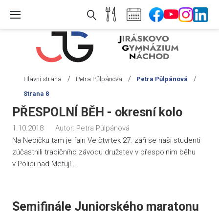
Skip
to
content
/
/
/
Hlavní strana
Petra Půlpánová
Petra Půlpánová
Strana 8
Autor:
PŘESPOLNÍ BĚH - okresní kolo
Petra
1.10.2018
Autor:
Petra Půlpánová
Půlpánová
Na Nebíčku tam je fajn Ve čtvrtek 27. září se naši studenti
zúčastnili tradičního závodu družstev v přespolním běhu
v Polici nad Metují.…
Semifinále Juniorského maratonu