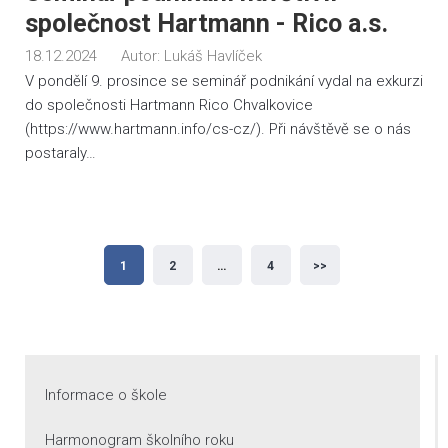
společnost Hartmann - Rico a.s.
18.12.2024
Autor:
Lukáš Havlíček
V pondělí 9. prosince se seminář podnikání vydal na exkurzi
do společnosti Hartmann Rico Chvalkovice
(https://www.hartmann.info/cs-cz/). Při návštěvě se o nás
postaraly…
Stránkování
1
2
…
4
>>
příspěvků
Informace o škole
Harmonogram školního roku