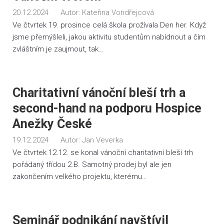
20.12.2024
Autor:
Kateřina Vondřejcová
Ve čtvrtek 19. prosince celá škola prožívala Den her. Když
jsme přemýšleli, jakou aktivitu studentům nabídnout a čím
zvláštním je zaujmout, tak…
Charitativní vánoční bleší trh a
second-hand na podporu Hospice
Anežky České
19.12.2024
Autor:
Jan Veverka
Ve čtvrtek 12.12. se konal vánoční charitativní bleší trh
pořádaný třídou 2.B. Samotný prodej byl ale jen
zakončením velkého projektu, kterému…
Seminář podnikání navštívil