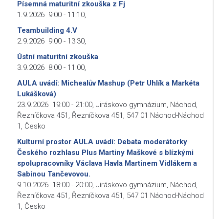
Písemná maturitní zkouška z Fj
1.9.2026
9:00
-
11:10
,
Teambuilding 4.V
2.9.2026
9:00
-
13:30
,
Ústní maturitní zkouška
3.9.2026
8:00
-
11:00
,
AULA uvádí: Michealův Mashup (Petr Uhlík a Markéta
Lukášková)
23.9.2026
19:00
-
21:00
,
Jiráskovo gymnázium, Náchod,
Řezníčkova 451, Řezníčkova 451, 547 01 Náchod-Náchod
1, Česko
Kulturní prostor AULA uvádí: Debata moderátorky
Českého rozhlasu Plus Martiny Maškové s blízkými
spolupracovníky Václava Havla Martinem Vidlákem a
Sabinou Tančevovou.
9.10.2026
18:00
-
20:00
,
Jiráskovo gymnázium, Náchod,
Řezníčkova 451, Řezníčkova 451, 547 01 Náchod-Náchod
1, Česko