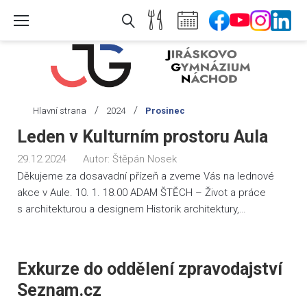
Skip
to
content
/
/
Hlavní strana
2024
Prosinec
Měsíc:
Leden v Kulturním prostoru Aula
Prosinec
29.12.2024
Autor:
Štěpán Nosek
2024
Děkujeme za dosavadní přízeň a zveme Vás na lednové
akce v Aule. 10. 1. 18.00 ADAM ŠTĚCH – Život a práce
s architekturou a designem Historik architektury,…
Exkurze do oddělení zpravodajství
Seznam.cz