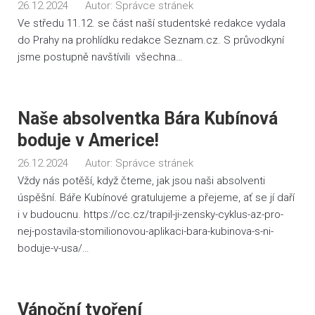
26.12.2024
Autor:
Správce stránek
Ve středu 11.12. se část naší studentské redakce vydala
do Prahy na prohlídku redakce Seznam.cz. S průvodkyní
jsme postupně navštívili všechna…
Naše absolventka Bára Kubínová
boduje v Americe!
26.12.2024
Autor:
Správce stránek
Vždy nás potěší, když čteme, jak jsou naši absolventi
úspěšní. Báře Kubínové gratulujeme a přejeme, ať se jí daří
i v budoucnu. https://cc.cz/trapil-ji-zensky-cyklus-az-pro-
nej-postavila-stomilionovou-aplikaci-bara-kubinova-s-ni-
boduje-v-usa/…
Vánoční tvoření