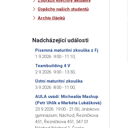
Zobrazit všechny aktuality
Úspěchy našich studentů
Archiv článků
Nadcházející události
Písemná maturitní zkouška z Fj
1.9.2026
9:00
-
11:10
,
Teambuilding 4.V
2.9.2026
9:00
-
13:30
,
Ústní maturitní zkouška
3.9.2026
8:00
-
11:00
,
AULA uvádí: Michealův Mashup
(Petr Uhlík a Markéta Lukášková)
23.9.2026
19:00
-
21:00
,
Jiráskovo
gymnázium, Náchod, Řezníčkova
451, Řezníčkova 451, 547 01
Náchod-Náchod 1, Česko