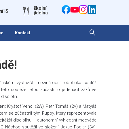
školní
ní IS
jídelna
ce
Kontakt
ádě!
nském výstavišti mezinárodní robotická soutěž
éto soutěže letos zúčastnilo jedenáct žáků ve
isciplín.
žení: Kryštof Vencl (2W), Petr Tomáš (2V) a Matyáš
tem se zúčastnil tým Puppy, který reprezentovala
jtěžší disciplínu – autonomní vyhledání medvěda
C Náchod soutěžil ve složení: Jakub Foglar (3V),