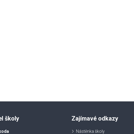
el školy
Zajímavé odkazy
koda
Nástěnka školy