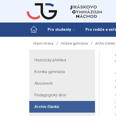
Skip
to
content
Pro studenty
Pro rodiče a veř
/
/
Hlavní strana
Historie gymnázia
Archiv článků
Historický přehled
Kronika gymnázia
Absolventi
Pedagogický sbor
Archiv článků