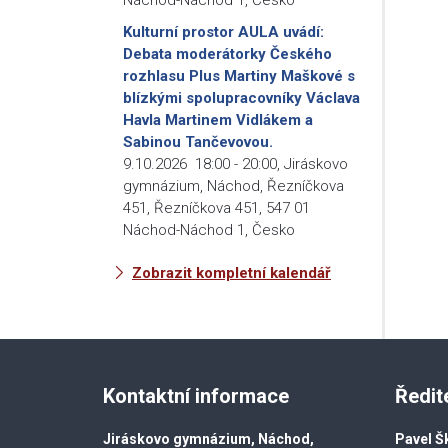
Kulturní prostor AULA uvádí:
Debata moderátorky Českého
rozhlasu Plus Martiny Maškové s
blízkými spolupracovníky Václava
Havla Martinem Vidlákem a
Sabinou Tančevovou.
9.10.2026
18:00
-
20:00
,
Jiráskovo
gymnázium, Náchod, Řezníčkova
451, Řezníčkova 451, 547 01
Náchod-Náchod 1, Česko
Zobrazit kompletní kalendář
Kontaktní informace
Ředit
Jiráskovo gymnázium, Náchod,
Pavel Š