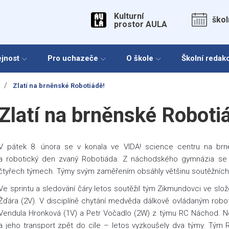
Kulturní
škol
prostor AULA
ejnost
Pro uchazeče
O škole
Školní redak
/
Zlatí na brněnské Robotiádě!
Zlatí na brněnské Roboti
V pátek 8. února se v konala
ve VIDA! science centru
na brně
a robotický den zvaný Robotiáda. Z náchodského gymnázia se t
čtyřech týmech. Týmy svým zaměřením obsáhly většinu soutěžních d
Ve sprintu a sledování čáry letos soutěžil tým Zikmundovci ve slo
Žďára (2V). V disciplíně chytání medvěda dálkově ovládaným robo
Vendula Hronková (1V) a Petr Vočadlo (2W) z týmu RC Náchod. Ne
a jeho transport zpět do cíle – letos vyzkoušely dva týmy. Tým R