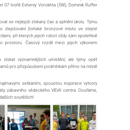
 07 tvořili Evheniy Vorokhta (5W), Dominik Ruffer
oval se nejlepší získaný čas a splnění úkolu. Týmu
ho zlepšování (loňské bronzové místo ve stejné
zdami, při kterých jejich robot vždy sám spolehlivě
ho prostoru. Časový rozdíl mezi jejich výkonem
o získat významnějších umístění, ale týmy opět
ogramů pro přizpůsobení podmínkám přímo na místě
ajímavými setkáními, spoustou inspirace výtvory
áty zábavního
vědeckého VIDA! centra
. Doufáme,
dalších soutěžích!