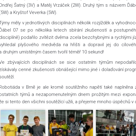
Ondřej Šatný (3V) a Matěj Vrzáček (2W). Druhý tým s názvem Ďábel
(5W) a Kryštof Veverka (5W).
Týmy měly v jednotlivých disciplínách několik rozjížděk a vyhodnoc
Ďábel 07 se po několika letech sbírání zkušeností a postupné
disciplíně) podařilo zvítězit dvěma zcela bezchybnými a rychlými jí
vyhledal plyšového medvěda na hřišti a dopravil jej do cílové
a druhým umístěným časem tvořil téměř 10 sekund!
Ve zbývajících disciplínách se sice ostatním týmům nepodařil
získávaly cenné zkušenosti obnášející mimo jiné i dolaďování pr
soutěží.
Robotiáda v Brně je ale kromě soutěžního napětí také naplněna z
ostatních týmů a nezapomenutelným dnem prožitým mezi expon
že si tento den všichni soutěžící užili, a přejeme mnoho úspěchů v 