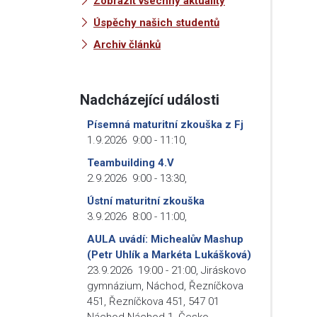
Zobrazit všechny aktuality
Úspěchy našich studentů
Archiv článků
Nadcházející události
Písemná maturitní zkouška z Fj
1.9.2026
9:00
-
11:10
,
Teambuilding 4.V
2.9.2026
9:00
-
13:30
,
Ústní maturitní zkouška
3.9.2026
8:00
-
11:00
,
AULA uvádí: Michealův Mashup
(Petr Uhlík a Markéta Lukášková)
23.9.2026
19:00
-
21:00
,
Jiráskovo
gymnázium, Náchod, Řezníčkova
451, Řezníčkova 451, 547 01
Náchod-Náchod 1, Česko