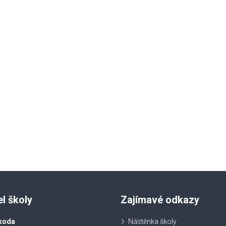
el školy
Zajímavé odkazy
koda
Nástěnka školy