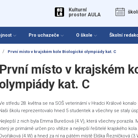
Kulturní
škol
prostor AULA
ejnost
Pro uchazeče
O škole
Školní redak
/
První místo v krajském kole Biologické olympiády kat. C
První místo v krajském k
olympiády kat. C
Ve středu 28. května se na SOŠ veterinární v Hradci Králové konalo
Naši školu reprezentovalo hned 5 studentek a všechny se staly úsp
Nejlepší z nich byla Emma Burešová (4.V), která všechny porazila. 
který je primárně určen pro vítěze a nejlepší řešitelé krajského kol
Dvořáková (4.W) a hned za ní na pátém místě Eliška Řezníčková (3.