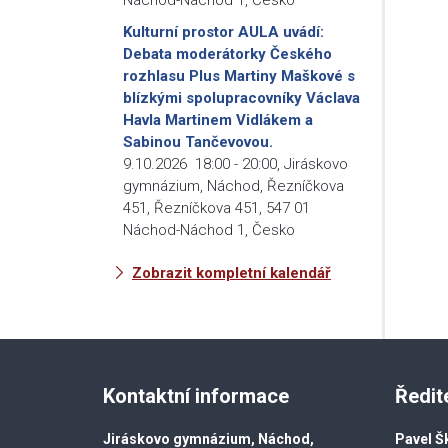
Kulturní prostor AULA uvádí:
Debata moderátorky Českého
rozhlasu Plus Martiny Maškové s
blízkými spolupracovníky Václava
Havla Martinem Vidlákem a
Sabinou Tančevovou.
9.10.2026
18:00
-
20:00
,
Jiráskovo
gymnázium, Náchod, Řezníčkova
451, Řezníčkova 451, 547 01
Náchod-Náchod 1, Česko
Zobrazit kompletní kalendář
Kontaktní informace
Ředit
Jiráskovo gymnázium, Náchod,
Pavel Š