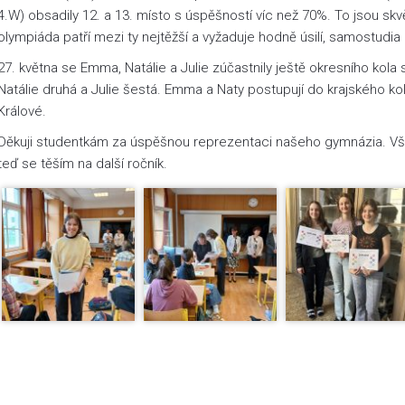
4.W) obsadily 12. a 13. místo s úspěšností víc než 70%. To jsou skvě
olympiáda patří mezi ty nejtěžší a vyžaduje hodně úsilí, samostudia
27. května se Emma, Natálie a Julie zúčastnily ještě okresního kola
Natálie druhá a Julie šestá. Emma a Naty postupují do krajského ko
Králové.
Děkuji studentkám za úspěšnou reprezentaci našeho gymnázia. Všem 
teď se těším na další ročník.