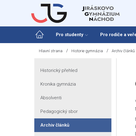
Skip
to
content
Pro studenty
Pro rodiče a veř
/
/
Hlavní strana
Historie gymnázia
Archiv článků
Historický přehled
Kronika gymnázia
Absolventi
Pedagogický sbor
Archiv článků