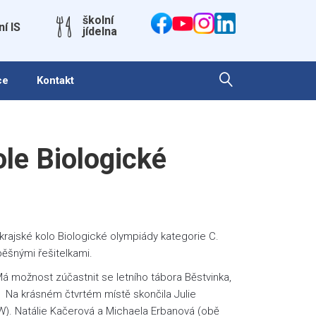
školní
ní IS
jídelna
ce
Kontakt
ole Biologické
 krajské kolo Biologické olympiády kategorie C.
ěšnými řešitelkami.
Má možnost zúčastnit se letního tábora Běstvinka,
a. Na krásném čtvrtém místě skončila Julie
W). Natálie Kačerová a Michaela Erbanová (obě