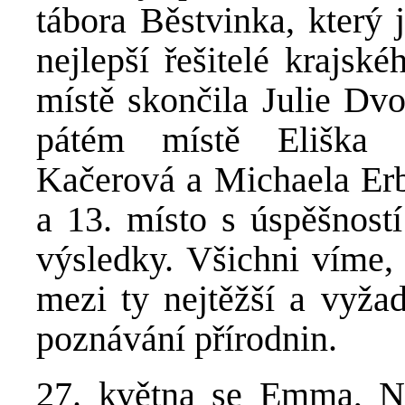
tábora Běstvinka, který 
nejlepší řešitelé krajs
místě skončila Julie Dv
pátém místě Eliška 
Kačerová a Michaela Erb
a 13. místo s úspěšnost
výsledky. Všichni víme, 
mezi ty nejtěžší a vyžad
poznávání přírodnin.
27. května se Emma, Nat