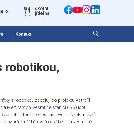
školní
ní IS
jídelna
ce
Kontakt
s robotikou,
Hrátky s robotikou zapojují do projektu AstroPI –
. Na
Mezinárodní vesmírné stanici (ISS)
jsou
 AstroPI, které mohou žáci využít. Úkolem žáků
í senzorů změřil úroveň osvětlení na vesmírné