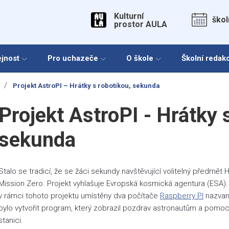
Kulturní
škol
prostor AULA
ejnost
Pro uchazeče
O škole
Školní redak
/
Projekt AstroPI – Hrátky s robotikou, sekunda
Projekt AstroPI - Hrátky 
sekunda
Stalo se tradicí, že se žáci sekundy navštěvující volitelný předmět 
Mission Zero. Projekt vyhlašuje Evropská kosmická agentura (ESA)
v rámci tohoto projektu umístěny dva počítače
Raspberry PI
nazvané
bylo vytvořit program, který zobrazil pozdrav astronautům a pomoc
stanici.