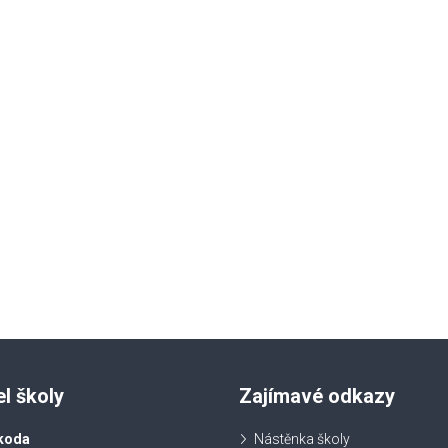
el školy
Zajímavé odkazy
koda
Nástěnka školy