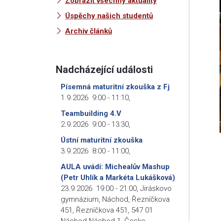
Zobrazit všechny aktuality
Úspěchy našich studentů
Archiv článků
Nadcházející události
Písemná maturitní zkouška z Fj
1.9.2026
9:00
-
11:10
,
Teambuilding 4.V
2.9.2026
9:00
-
13:30
,
Ústní maturitní zkouška
3.9.2026
8:00
-
11:00
,
AULA uvádí: Michealův Mashup
(Petr Uhlík a Markéta Lukášková)
23.9.2026
19:00
-
21:00
,
Jiráskovo
gymnázium, Náchod, Řezníčkova
451, Řezníčkova 451, 547 01
Náchod-Náchod 1, Česko