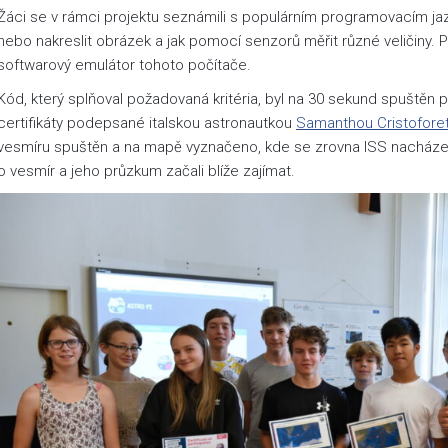
Žáci se v rámci projektu seznámili s populárním programovacím jazy
nebo nakreslit obrázek a jak pomocí senzorů měřit různé veličiny. 
softwarový emulátor tohoto počítače.
Kód, který splňoval požadovaná kritéria, byl na 30 sekund spuštěn 
certifikáty podepsané italskou astronautkou
Samanthou Cristoforet
vesmíru spuštěn a na mapě vyznačeno, kde se zrovna ISS nacházela.
o vesmír a jeho průzkum začali blíže zajímat.