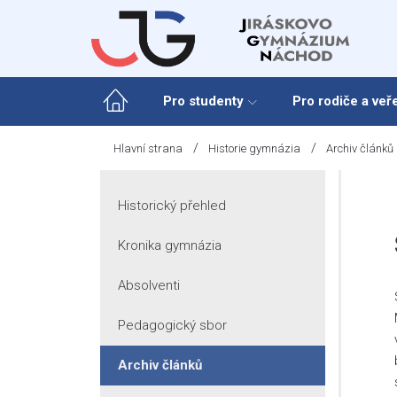
Skip
to
content
Pro studenty
Pro rodiče a veř
/
/
Hlavní strana
Historie gymnázia
Archiv článků
Historický přehled
Kronika gymnázia
Absolventi
Pedagogický sbor
Archiv článků