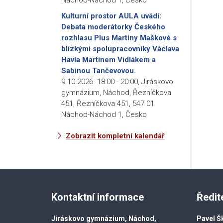
Kulturní prostor AULA uvádí:
Debata moderátorky Českého
rozhlasu Plus Martiny Maškové s
blízkými spolupracovníky Václava
Havla Martinem Vidlákem a
Sabinou Tančevovou.
9.10.2026
18:00
-
20:00
,
Jiráskovo
gymnázium, Náchod, Řezníčkova
451, Řezníčkova 451, 547 01
Náchod-Náchod 1, Česko
Zobrazit kompletní kalendář
Kontaktní informace
Ředit
Jiráskovo gymnázium, Náchod,
Pavel Š