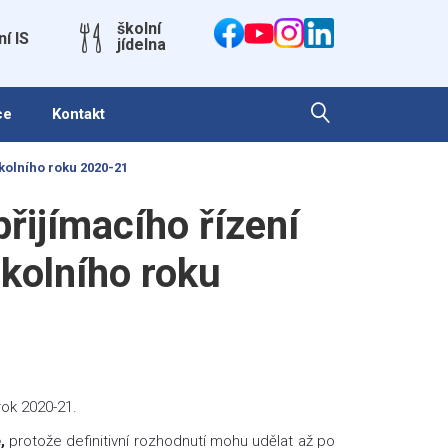
školní
ní IS
jídelna
ce
Kontakt
kolního roku 2020-21
jímacího řízení
kolního roku
rok 2020-21.
,
protože definitivní rozhodnutí mohu udělat až po