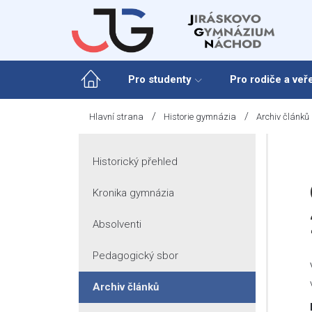
Skip
to
content
Pro studenty
Pro rodiče a veř
/
/
Hlavní strana
Historie gymnázia
Archiv článků
Historický přehled
Kronika gymnázia
Absolventi
Pedagogický sbor
Archiv článků