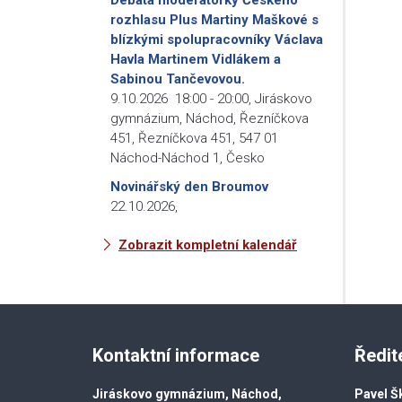
rozhlasu Plus Martiny Maškové s
blízkými spolupracovníky Václava
Havla Martinem Vidlákem a
Sabinou Tančevovou.
9.10.2026
18:00
-
20:00
,
Jiráskovo
gymnázium, Náchod, Řezníčkova
451, Řezníčkova 451, 547 01
Náchod-Náchod 1, Česko
Novinářský den Broumov
22.10.2026
,
Zobrazit kompletní kalendář
Kontaktní informace
Ředit
Jiráskovo gymnázium, Náchod,
Pavel Š