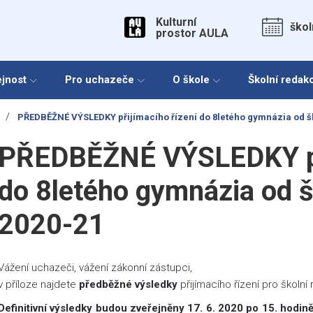
Kulturní
škol
prostor AULA
ejnost
Pro uchazeče
O škole
Školní redak
/
PŘEDBĚŽNÉ VÝSLEDKY přijímacího řízení do 8letého gymnázia od š
PŘEDBĚŽNÉ VÝSLEDKY při
do 8letého gymnázia od š
2020-21
Vážení uchazeči, vážení zákonní zástupci,
v příloze najdete
předběžné výsledky
přijímacího řízení pro školní 
Definitivní výsledky budou zveřejněny 17. 6. 2020 po 15. hodině