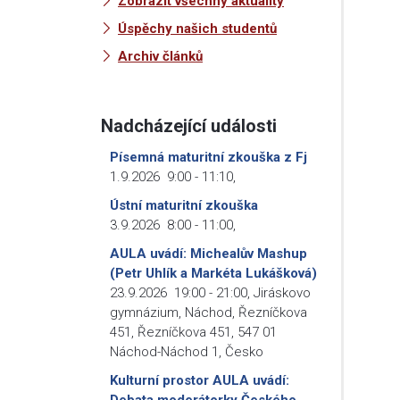
Zobrazit všechny aktuality
Úspěchy našich studentů
Archiv článků
Nadcházející události
Písemná maturitní zkouška z Fj
1.9.2026
9:00
-
11:10
,
Ústní maturitní zkouška
3.9.2026
8:00
-
11:00
,
AULA uvádí: Michealův Mashup
(Petr Uhlík a Markéta Lukášková)
23.9.2026
19:00
-
21:00
,
Jiráskovo
gymnázium, Náchod, Řezníčkova
451, Řezníčkova 451, 547 01
Náchod-Náchod 1, Česko
Kulturní prostor AULA uvádí:
Debata moderátorky Českého