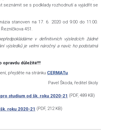
st seznámit se s podklady rozhodnutí a vyjádřit se
mnázia stanoven na 17. 6. 2020 od 9:00 do 11:00.
, Řezníčkova 451.
epředpokládáme v definitivních výsledcích žádné
ní výsledků je velmi náročný a navíc ho podstatná
 opravdu důležité!!!
ení, přejděte na stránku
CERMATu
.
Pavel Škoda, ředitel školy
(
PDF
, 489 KB)
 pro studium od šk. roku 2020-21
(
PDF
, 212 KB)
 šk. roku 2020-21