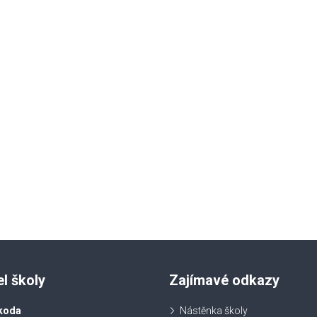
el školy
Zajímavé odkazy
koda
Nástěnka školy