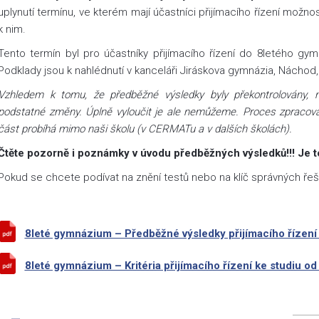
uplynutí termínu, ve kterém mají účastníci přijímacího řízení možno
k nim.
Tento termín byl pro účastníky přijímacího řízení do 8letého gy
Podklady jsou k nahlédnutí v kanceláři Jiráskova gymnázia, Náchod
Vzhledem k tomu, že předběžné výsledky byly překontrolovány, n
podstatné změny. Úplně vyloučit je ale nemůžeme. Proces zpracová
část probíhá mimo naši školu (v CERMATu a v dalších školách).
Čtěte pozorně i poznámky v úvodu předběžných výsledků!!! Je to
Pokud se chcete podívat na znění testů nebo na klíč správných řeš
8leté gymnázium – Předběžné výsledky přijímacího řízení
8leté gymnázium – Kritéria přijímacího řízení ke studiu od